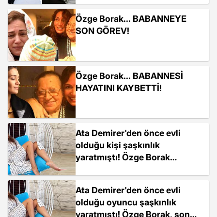
vazgeçmedim
Özge Borak... BABANNEYE
SON GÖREV!
Özge Borak... BABANNESİ
HAYATINI KAYBETTİ!
Ata Demirer'den önce evli
olduğu kişi şaşkınlık
yaratmıştı! Özge Borak
paylaşımıyla büyüledi
Ata Demirer'den önce evli
olduğu oyuncu şaşkınlık
yaratmıştı! Özge Borak, son