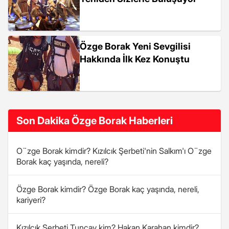
Özge Borak Yeni Sevgilisi
Hakkında İlk Kez Konuştu
Son Dakika Özge Borak Haberleri
O¨zge Borak kimdir? Kızılcık Şerbeti'nin Salkım'ı O¨zge
Borak kaç yaşında, nereli?
Özge Borak kimdir? Özge Borak kaç yaşında, nereli,
kariyeri?
Kızılcık Şerbeti Tuncay kim? Hakan Karahan kimdir?