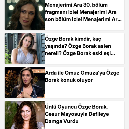
Menajerimi Ara 30. bölüm
fragmanı izle! Menajerimi Ara
son bölüm izle! Menajerimi Ara
yeni bölüm fragmanı izle!
Özge Borak kimdir, kaç
yaşında? Özge Borak aslen
nereli? Özge Borak eski eşi
kimdir?
Arda ile Omuz Omuza'ya Özge
Borak konuk oluyor
Ünlü Oyuncu Özge Borak,
Cesur Mayosuyla Defileye
Damga Vurdu