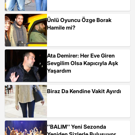
Ünlü Oyuncu Özge Borak
Hamile mi?
Ata Demirer: Her Eve Giren
Sevgilim Olsa Kapıcıyla Aşk
Yaşardım
Biraz Da Kendine Vakit Ayırdı
''BALIM'' Yeni Sezonda
Yeniden Sizlerle Buluşuyor