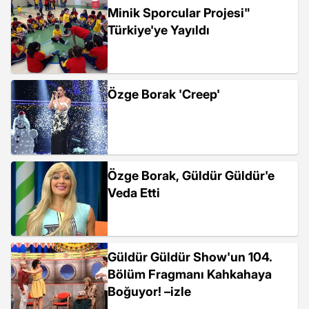
Minik Sporcular Projesi"
Türkiye'ye Yayıldı
Özge Borak 'Creep'
Özge Borak, Güldür Güldür'e
Veda Etti
Güldür Güldür Show'un 104.
Bölüm Fragmanı Kahkahaya
Boğuyor! –izle