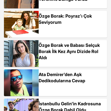
Özge Borak: Poyraz'ı Çok
Seviyorum
Özge Borak ve Babası Selçuk
Borak İlk Kez Aynı Dizide Rol
Aldı
Ata Demirer'den Aşk
Dedikodularına Cevap
İstanbullu Gelin'in Kadrosuna
Özge Borak Dahil Oldu