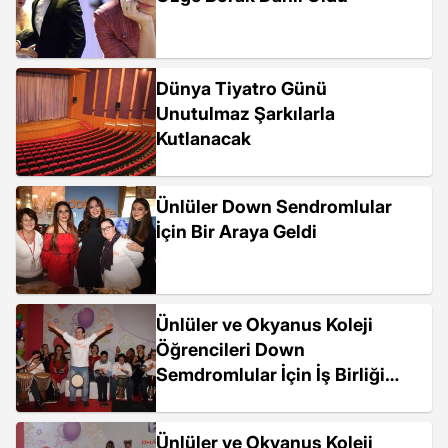
Dünya Tiyatro Günü
Unutulmaz Şarkılarla
Kutlanacak
Ünlüler Down Sendromlular
İçin Bir Araya Geldi
Ünlüler ve Okyanus Koleji
Öğrencileri Down
Semdromlular İçin İş Birliği
Yaptı
Ünlüler ve Okyanus Koleji