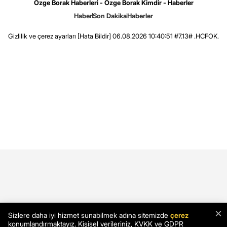
Özge Borak Haberleri - Özge Borak Kimdir - Haberler
Haber
Son Dakika
Haberler
Gizlilik ve çerez ayarları
[Hata Bildir]
06.08.2026 10:40:51 #7.13# .HCFOK.
×
Sizlere daha iyi hizmet sunabilmek adına sitemizde
çerez
konumlandırmaktayız. Kişisel verileriniz, KVKK ve GDPR