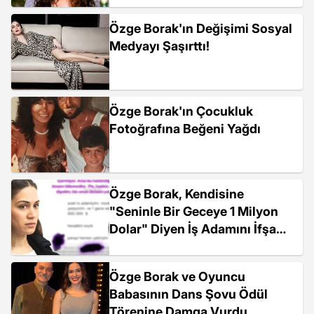
Özge Borak'ın Değişimi Sosyal
Medyayı Şaşırttı!
Özge Borak'ın Çocukluk
Fotoğrafına Beğeni Yağdı
Özge Borak, Kendisine
"Seninle Bir Geceye 1 Milyon
Dolar" Diyen İş Adamını İfşa
Etti
Özge Borak ve Oyuncu
Babasının Dans Şovu Ödül
Törenine Damga Vurdu