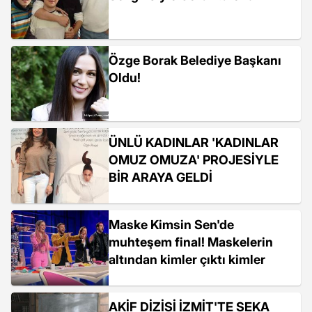
Özge Borak Belediye Başkanı
Oldu!
ÜNLÜ KADINLAR 'KADINLAR
OMUZ OMUZA' PROJESİYLE
BİR ARAYA GELDİ
Maske Kimsin Sen'de
muhteşem final! Maskelerin
altından kimler çıktı kimler
AKİF DİZİSİ İZMİT'TE SEKA