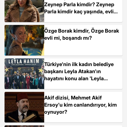
Zeynep Parla kimdir? Zeynep
Parla kimdir kaç yaşında, evli
mi, bekar mı?
Özge Borak kimdir, Özge Borak
evli mi, boşandı mı?
Türkiye'nin ilk kadın belediye
başkanı Leyla Atakan'ın
hayatını konu alan 'Leyla
Hanım' filmi galası yapıldı
Akif dizisi, Mehmet Akif
Ersoy'u kim canlandırıyor, kim
oynuyor?