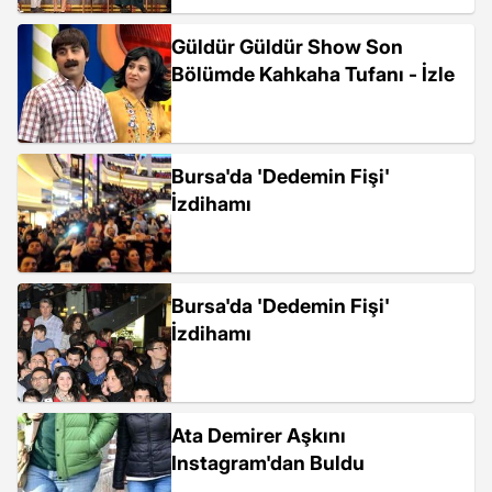
Güldür Güldür Show Son
Bölümde Kahkaha Tufanı - İzle
Bursa'da 'Dedemin Fişi'
İzdihamı
Bursa'da 'Dedemin Fişi'
İzdihamı
Ata Demirer Aşkını
Instagram'dan Buldu