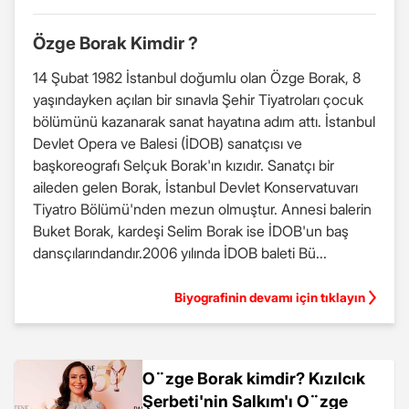
Özge Borak Kimdir ?
14 Şubat 1982 İstanbul doğumlu olan Özge Borak, 8
yaşındayken açılan bir sınavla Şehir Tiyatroları çocuk
bölümünü kazanarak sanat hayatına adım attı. İstanbul
Devlet Opera ve Balesi (İDOB) sanatçısı ve
başkoreografı Selçuk Borak'ın kızıdır. Sanatçı bir
aileden gelen Borak, İstanbul Devlet Konservatuvarı
Tiyatro Bölümü'nden mezun olmuştur. Annesi balerin
Buket Borak, kardeşi Selim Borak ise İDOB'un baş
dansçılarındandır.2006 yılında İDOB baleti Bü...
Biyografinin devamı için tıklayın
O¨zge Borak kimdir? Kızılcık
Şerbeti'nin Salkım'ı O¨zge