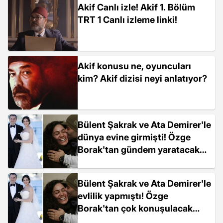
Akif Canlı izle! Akif 1. Bölüm
TRT 1 Canlı izleme linki!
Akif konusu ne, oyuncuları
kim? Akif dizisi neyi anlatıyor?
Bülent Şakrak ve Ata Demirer'le
dünya evine girmişti! Özge
Borak'tan gündem yaratacak
evlilik itiraf: Ayıp olmasın diye
vazgeçmedim
Bülent Şakrak ve Ata Demirer'le
evlilik yapmıştı! Özge
Borak'tan çok konuşulacak
evlilik itiraf: Ayıp olmasın diye