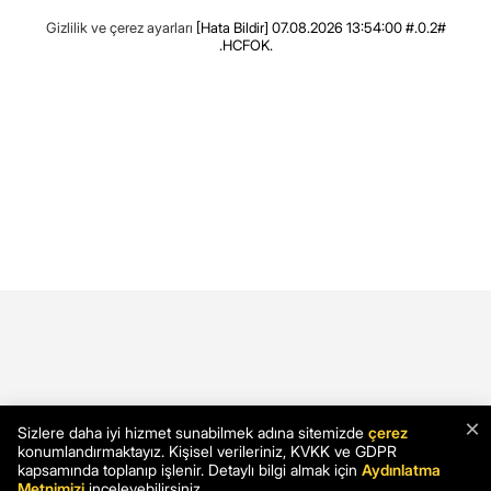
Gizlilik ve çerez ayarları
[Hata Bildir]
07.08.2026 13:54:00 #.0.2#
.HCFOK.
×
Sizlere daha iyi hizmet sunabilmek adına sitemizde
çerez
konumlandırmaktayız. Kişisel verileriniz, KVKK ve GDPR
kapsamında toplanıp işlenir. Detaylı bilgi almak için
Aydınlatma
Metnimizi
inceleyebilirsiniz.