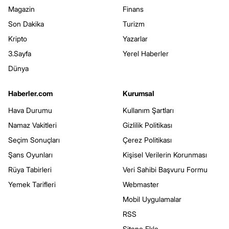
Magazin
Finans
Son Dakika
Turizm
Kripto
Yazarlar
3.Sayfa
Yerel Haberler
Dünya
Haberler.com
Kurumsal
Hava Durumu
Kullanım Şartları
Namaz Vakitleri
Gizlilik Politikası
Seçim Sonuçları
Çerez Politikası
Şans Oyunları
Kişisel Verilerin Korunması
Rüya Tabirleri
Veri Sahibi Başvuru Formu
Yemek Tarifleri
Webmaster
Mobil Uygulamalar
RSS
Sitene Ekle