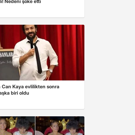
ı! Nedeni şoke etti
 Can Kaya evlilikten sonra
şka biri oldu