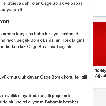
 ile projeye dahil olan Özge Borak ve babası
 araya geldi.
IYOR
ikte kamera karşısına baba kız aynı hastanede
ndırıyor. Selçuk Borak Esma'nın (İpek Bilgin)
landırırken kızı Özge Borak ise başarılı
Türkiy
Ağbab
üyük mutluluk duyan Özge Borak konu ile ilgili
zellikle tiyatroda çeşitli projelerde
izide birlikte rol alıyoruz. Babamla beraber