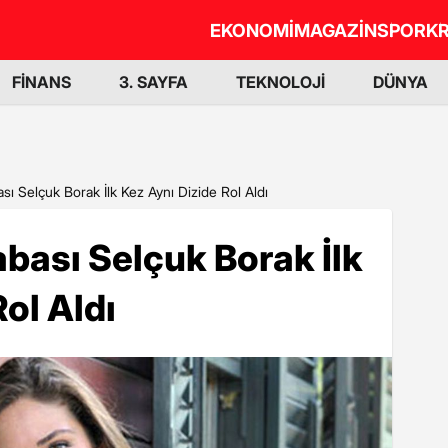
EKONOMİ
MAGAZİN
SPOR
KR
FİNANS
3. SAYFA
TEKNOLOJİ
DÜNYA
ı Selçuk Borak İlk Kez Aynı Dizide Rol Aldı
bası Selçuk Borak İlk
ol Aldı