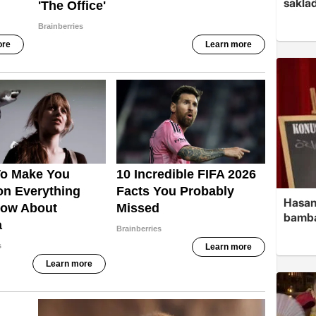
saklad
Hasan
bamba