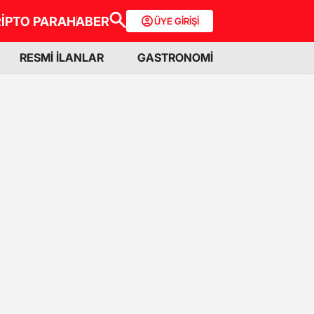
İPTO PARA
HABER
ÜYE GİRİŞİ
RESMİ İLANLAR
GASTRONOMİ