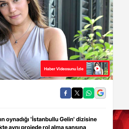
Haber Videosunu İzle
n oynadığı 'İstanbullu Gelin' dizisine
likte aynı projede rol alma şansına