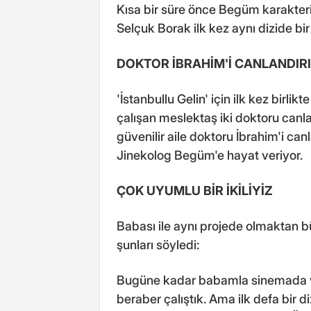
Kısa bir süre önce Begüm karakteri
Selçuk Borak ilk kez aynı dizide bir
DOKTOR İBRAHİM'İ CANLANDIR
'İstanbullu Gelin' için ilk kez birl
çalışan meslektaş iki doktoru canla
güvenilir aile doktoru İbrahim'i can
Jinekolog Begüm'e hayat veriyor.
ÇOK UYUMLU BİR İKİLİYİZ
Babası ile aynı projede olmaktan b
şunları söyledi:
Bugüne kadar babamla sinemada ve ö
beraber çalıştık. Ama ilk defa bir d