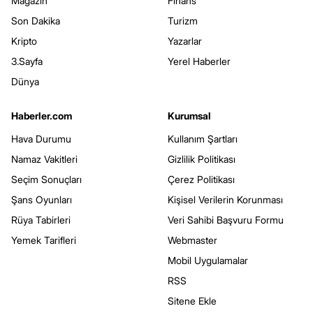
Magazin
Finans
Son Dakika
Turizm
Kripto
Yazarlar
3.Sayfa
Yerel Haberler
Dünya
Haberler.com
Kurumsal
Hava Durumu
Kullanım Şartları
Namaz Vakitleri
Gizlilik Politikası
Seçim Sonuçları
Çerez Politikası
Şans Oyunları
Kişisel Verilerin Korunması
Rüya Tabirleri
Veri Sahibi Başvuru Formu
Yemek Tarifleri
Webmaster
Mobil Uygulamalar
RSS
Sitene Ekle