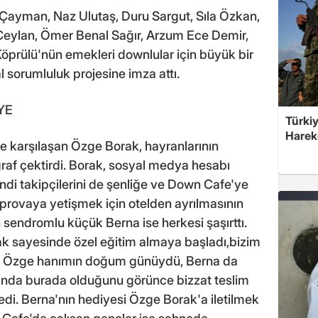
 Çayman, Naz Ulutaş, Duru Sargut, Sıla Özkan,
Ceylan, Ömer Benal Sağır, Arzum Ece Demir,
prülü'nün emekleri downlular için büyük bir
l sorumluluk projesine imza attı.
YE
Türkiy
Harek
ile karşılaşan Özge Borak, hayranlarının
oğraf çektirdi. Borak, sosyal medya hesabı
ndi takipçilerini de şenliğe ve Down Cafe'ye
 provaya yetişmek için otelden ayrılmasının
endromlu küçük Berna ise herkesi şaşırttı.
k sayesinde özel eğitim almaya başladı,bizim
bat Özge hanımın doğum günüydü, Berna da
ayında burada olduğunu görünce bizzat teslim
di. Berna'nın hediyesi Özge Borak'a iletilmek