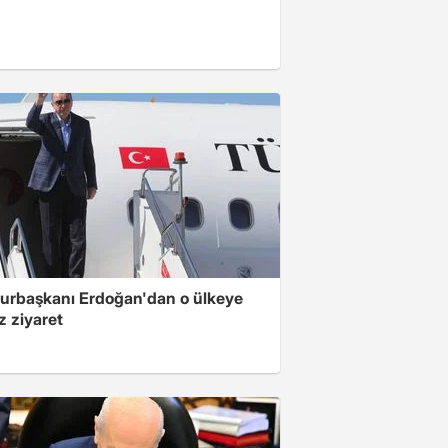
rbaşkanı Erdoğan'dan o ülkeye
z ziyaret