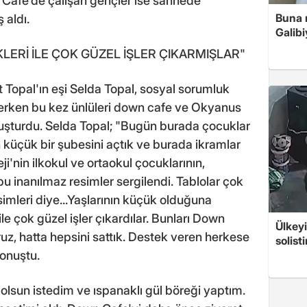
n Cafe'de çalışan gençler ise sahnede
Buna r
 aldı.
Galibi
ERİ İLE ÇOK GÜZEL İŞLER ÇIKARMIŞLAR"
 Topal'ın eşi Selda Topal, sosyal sorumluk
erken bu kez ünlüleri down cafe ve Okyanus
buluşturdu. Selda Topal; "Bugün burada çocuklar
 küçük bir şubesini açtık ve burada ikramlar
i'nin ilkokul ve ortaokul çocuklarının,
 bu inanılmaz resimler sergilendi. Tablolar çok
simleri diye...Yaşlarının küçük olduğuna
le çok güzel işler çıkardılar. Bunları Down
Ülkeyi
ruz, hatta hepsini sattık. Destek veren herkese
solist
onuştu.
lsun istedim ve ıspanaklı gül böreği yaptım.