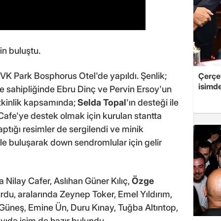
in buluştu.
K Park Bosphorus Otel'de yapıldı. Şenlik;
Çerçe
isimd
e sahipliğinde Ebru Dinç ve Pervin Ersoy'un
 Etkinlik kapsamında;
Selda Topal
'ın desteği ile
afe'ye destek olmak için kurulan stantta
tığı resimler de sergilendi ve minik
 ile buluşarak down sendromlular için gelir
Nilay Cafer, Aslıhan Güner Kılıç,
Özge
urdu, aralarında Zeynep Toker, Emel Yıldırım,
r Güneş, Emine Ün, Duru Kınay, Tuğba Altıntop,
ayıda isim de hazır bulundu.