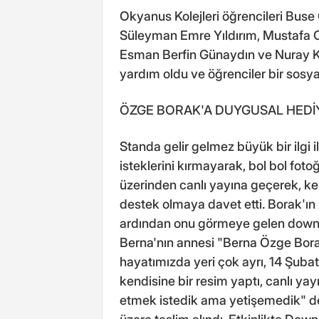
Okyanus Kolejleri öğrencileri Buse
Süleyman Emre Yıldırım, Mustafa 
Esman Berfin Günaydın ve Nuray Kö
yardım oldu ve öğrenciler bir sosya
ÖZGE BORAK'A DUYGUSAL HEDİ
Standa gelir gelmez büyük bir ilgi 
isteklerini kırmayarak, bol bol fot
üzerinden canlı yayına geçerek, ke
destek olmaya davet etti. Borak'ın
ardından onu görmeye gelen down s
Berna'nın annesi "Berna Özge Bora
hayatımızda yeri çok ayrı, 14 Şu
kendisine bir resim yaptı, canlı y
etmek istedik ama yetişemedik" de