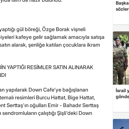
Başkan
sözler
yaptığı gül böreği, Özge Borak vişneli
biyeleri kafeye gelir sağlamak amacıyla satışa
 satın alarak, şenliğe katılan çocuklara ikram
N YAPTIĞI RESİMLER SATIN ALINARAK
NDI
ndan yapılarak Down Cafe'ye bağışlanan
İsrail
gönde
temalı resimleri Burcu Hattat, Bige Hattat,
nt Serttaş'ın oğulları Emir - Bahadır Serttaş
wn sendromluların çalıştığı Şişli'deki Down