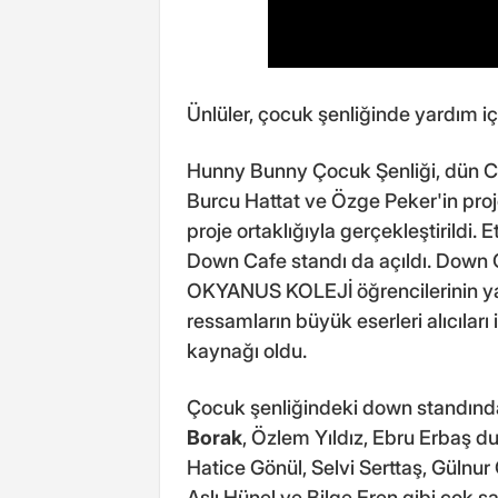
Ünlüler, çocuk şenliğinde yardım iç
Hunny Bunny Çocuk Şenliği, dün CV
Burcu Hattat ve Özge Peker'in proj
proje ortaklığıyla gerçekleştirildi.
Down Cafe standı da açıldı. Down C
OKYANUS KOLEJİ öğrencilerinin yap
ressamların büyük eserleri alıcıları
kaynağı oldu.
Çocuk şenliğindeki down standında 
Borak
, Özlem Yıldız, Ebru Erbaş d
Hatice Gönül, Selvi Serttaş, Gülnu
Aslı Hünel ve Bilge Eren gibi çok s