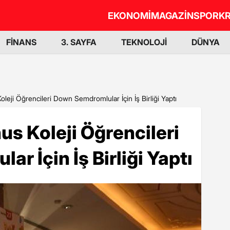
EKONOMİ
MAGAZİN
SPOR
KR
FİNANS
3. SAYFA
TEKNOLOJİ
DÜNYA
leji Öğrencileri Down Semdromlular İçin İş Birliği Yaptı
us Koleji Öğrencileri
r İçin İş Birliği Yaptı