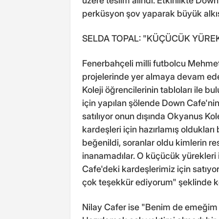
üzere teslim alındı. Etkinlikte Dow
perküsyon şov yaparak büyük alkış
SELDA TOPAL: "KÜÇÜCÜK YÜREKL
Fenerbahçeli milli futbolcu Mehmet
projelerinde yer almaya devam ed
Koleji öğrencilerinin tabloları ile 
için yapılan şölende Down Cafe'nin
satılıyor onun dışında Okyanus Kolej
kardeşleri için hazırlamış oldukları
beğenildi, soranlar oldu kimlerin re
inanamadılar. O küçücük yürekleri i
Cafe'deki kardeşlerimiz için satıyo
çok teşekkür ediyorum" şeklinde k
Nilay Cafer ise "Benim de emeğim o