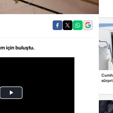
ım için buluştu.
Cumhu
sürpri