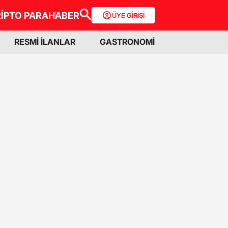
İPTO PARA
HABER
ÜYE GİRİŞİ
RESMİ İLANLAR
GASTRONOMİ