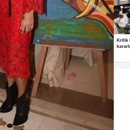
Kritik
kararl