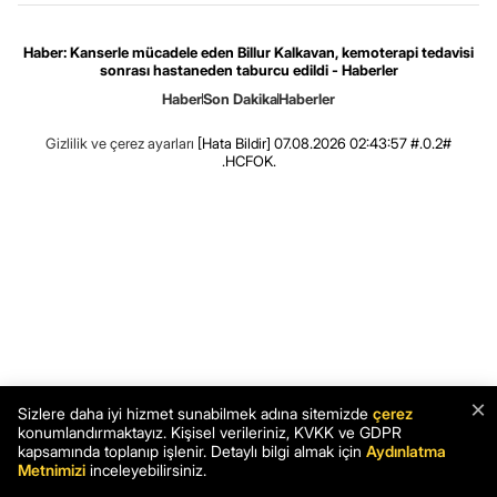
Haber: Kanserle mücadele eden Billur Kalkavan, kemoterapi tedavisi
sonrası hastaneden taburcu edildi - Haberler
Haber
Son Dakika
Haberler
Gizlilik ve çerez ayarları
[Hata Bildir]
07.08.2026 02:43:57 #.0.2#
.HCFOK.
×
Sizlere daha iyi hizmet sunabilmek adına sitemizde
çerez
konumlandırmaktayız. Kişisel verileriniz, KVKK ve GDPR
kapsamında toplanıp işlenir. Detaylı bilgi almak için
Aydınlatma
Metnimizi
inceleyebilirsiniz.