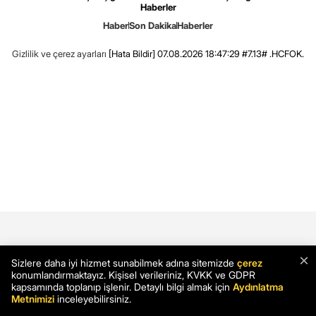
Haberler
Haber
Son Dakika
Haberler
Gizlilik ve çerez ayarları
[Hata Bildir]
07.08.2026 18:47:29 #7.13# .HCFOK.
×
Sizlere daha iyi hizmet sunabilmek adına sitemizde
çerez
konumlandırmaktayız. Kişisel verileriniz, KVKK ve GDPR
kapsamında toplanıp işlenir. Detaylı bilgi almak için
Aydınlatma
Metnimizi
inceleyebilirsiniz.