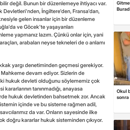
Gitme
bilir değil. Bunun bir düzenlemeye ihtiyacı var.
Burad
 Devletleri'nden, İngiltere'den, Fransa'dan,
esiyle gelen insanlar için bir düzenleme
ğla'da ve Göcek'te yaşayanları
nleme yapmanız lazım. Çünkü onlar için, yani
 araçları, arabaları neyse tekneleri de o anlamı
kak yargı denetiminden geçmesi gerekiyor.
k. Mahkeme devam ediyor. Sizlerin de
zık ki hukuk devleti olduğunu söylememiz çok
kararlarının tanınmadığı, anayasa
Okul 
erde hukuk devletinden bahsetmek zor. Ancak
sonra 
stemin içinde ve bu sisteme rağmen adil,
avcılarımız da var. Onların sayesinde ilke
k doğru kararlar hukuk sisteminden çıkıyor.