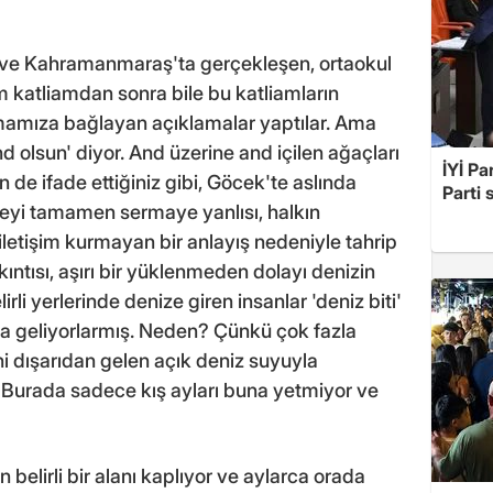
da ve Kahramanmaraş'ta gerçekleşen, ortaokul
m katliamdan sonra bile bu katliamların
mamıza bağlayan açıklamalar yaptılar. Ama
nd olsun' diyor. And üzerine and içilen ağaçları
İYİ Pa
 de ifade ettiğiniz gibi, Göcek'te aslında
Parti 
eleyi tamamen sermaye yanlısı, halkın
 iletişim kurmayan bir anlayış nedeniyle tahrip
ıntısı, aşırı bir yüklenmeden dolayı denizin
rli yerlerinde denize giren insanlar 'deniz biti'
şıya geliyorlarmış. Neden? Çünkü çok fazla
ni dışarıdan gelen açık deniz suyuyla
. Burada sadece kış ayları buna yetmiyor ve
 belirli bir alanı kaplıyor ve aylarca orada