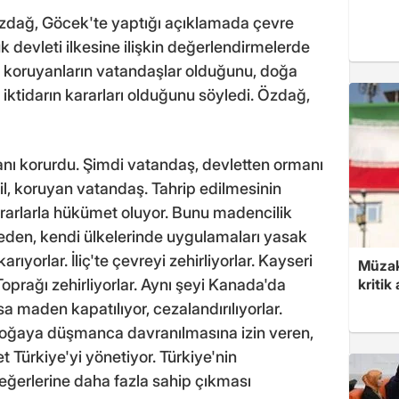
Özdağ, Göcek'te yaptığı açıklamada çevre
uk devleti ilkesine ilişkin değerlendirmelerde
 koruyanların vatandaşlar olduğunu, doğa
 iktidarın kararları olduğunu söyledi. Özdağ,
nı korurdu. Şimdi vatandaş, devletten ormanı
l, koruyan vatandaş. Tahrip edilmesinin
ararlarla hükümet oluyor. Bunu madencilik
eden, kendi ülkelerinde uygulamaları yasak
rıyorlar. İliç'te çevreyi zehirliyorlar. Kayseri
Müzak
Toprağı zehirliyorlar. Aynı şeyi Kanada'da
kritik
 maden kapatılıyor, cezalandırılıyorlar.
doğaya düşmanca davranılmasına izin veren,
t Türkiye'yi yönetiyor. Türkiye'nin
eğerlerine daha fazla sahip çıkması