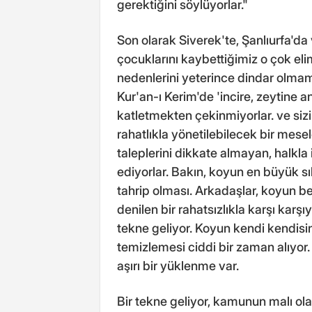
gerektiğini söylüyorlar."
Son olarak Siverek'te, Şanlıurfa'
çocuklarını kaybettiğimiz o çok eli
nedenlerini yeterince dindar olma
Kur'an-ı Kerim'de 'incire, zeytine a
katletmekten çekinmiyorlar. ve sizin
rahatlıkla yönetilebilecek bir mes
taleplerini dikkate almayan, halkla
ediyorlar. Bakın, koyun en büyük sık
tahrip olması. Arkadaşlar, koyun beli
denilen bir rahatsızlıkla karşı kar
tekne geliyor. Koyun kendi kendisi
temizlemesi ciddi bir zaman alıyor
aşırı bir yüklenme var.
Bir tekne geliyor, kamunun malı olan