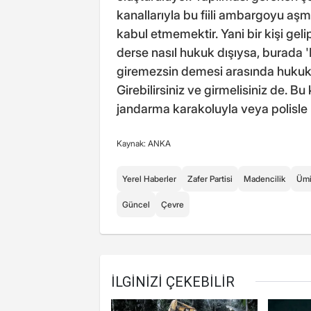
kanallarıyla bu fiili ambargoyu a
kabul etmemektir. Yani bir kişi gel
derse nasıl hukuk dışıysa, burada '
giremezsin demesi arasında hukuk d
Girebilirsiniz ve girmelisiniz de. B
jandarma karakoluyla veya polisl
Kaynak: ANKA
Yerel Haberler
Zafer Partisi
Madencilik
Ümi
Güncel
Çevre