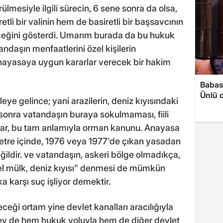
rülmesiyle ilgili sürecin, 6 sene sonra da olsa,
tli bir valinin hem de basiretli bir başsavcının
eceğini gösterdi. Umarım burada da bu hukuk
ndaşın menfaatlerini özel kişilerin
anayasaya uygun kararlar verecek bir hakim
Babası
Ünlü 
eye gelince; yani arazilerin, deniz kıyısındaki
 sonra vatandaşın buraya sokulmaması, fiili
aşlar, bu tam anlamıyla orman kanunu. Anayasa
0 metre içinde, 1976 veya 1977'de çıkan yasadan
ldir. ve vatandaşın, askeri bölge olmadıkça,
el mülk, deniz kıyısı" denmesi de mümkün
 karşı suç işliyor demektir.
ceği ortam yine devlet kanalları aracılığıyla
şey de hem hukuk yoluyla hem de diğer devlet