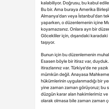
kalabiliyor. Doğrusu, bu kabul edile
Bu bir. Ama buraya Amerika Birleşik
Almanya'dan veya İstanbul'dan tekn
yaparken, o düzenlemenin içine Mu
koyamazsınız. Onlara ayrı bir düze
Göcekliler için, dışarıdaki karadaki
taşıyor.
Bunun için bu düzenlemenin muhak
Esasen böyle bir itiraz var, duydu
itirazlarınız var. Türkiye'de ne ya
mümkün değil. Anayasa Mahkemesi 
hükümlerinin uygulanmadığı bir y
yine zaman zaman görüyoruz; bu si
düzgün karar alan hakimlerimiz ve s
olarak olmasa bile zaman zaman ço