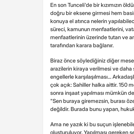
En son Tunceli'de bir kızımızın öldü
doğru bir eksene girmesi hem basire
konuya el atınca nelerin yapılabil
süreci, kamunun menfaatlerini, vata
menfaatlerinin üzerinde tutan ve 
tarafından karara bağlanır.
Biraz önce söylediğiniz diğer mesel
arazilerin kiraya verilmesi ve daha
engellerle karşılaşılması... Arkad
çok açık: Sahiller halka aittir. 15
sonra inşaat yapılması mümkün deği
"Sen buraya giremezsin, burası öz
değildir. Burada bunu yapan, hukuka
Ama ne yazık ki bu suçun işlenebile
oluşturuluyor. Yapılması gereken 