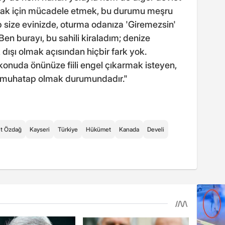
şmak için mücadele etmek, bu durumu meşru
ip size evinizde, oturma odanıza 'Giremezsin'
Ben burayı, bu sahili kiraladım; denize
ışı olmak açısından hiçbir fark yok.
u konuda önünüze fiili engel çıkarmak isteyen,
e muhatap olmak durumundadır."
t Özdağ
Kayseri
Türkiye
Hükümet
Kanada
Develi