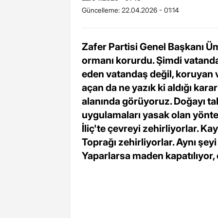
Güncelleme:
22.04.2026 - 01:14
Zafer Partisi Genel Başkanı Ü
ormanı korurdu. Şimdi vatanda
eden vatandaş değil, koruyan 
açan da ne yazık ki aldığı kar
alanında görüyoruz. Doğayı tah
uygulamaları yasak olan yönteml
İliç'te çevreyi zehirliyorlar. Ka
Toprağı zehirliyorlar. Aynı şe
Yaparlarsa maden kapatılıyor, c