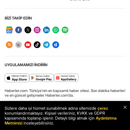
BİZİ TAKİP EDİN
UYGULAMAMIZI İNDİRİN
Haberler.com: Türkiye’nin en kapsamlı haber sitesi. Son dakika haberleri
ve en güncel gelişmeler Haberler.com’da.
×
Sizlere daha iyi hizmet sunabilmek adına sitemizde
çerez
konumlandırmaktayız. Kişisel verileriniz, KVKK ve GDPR
Haber: Ulusal Kanser Danışma Kurulu ve Alt Kurulları Toplantısı -
kapsamında toplanıp işlenir. Detaylı bilgi almak için
Aydınlatma
Haberler
Metnimizi
inceleyebilirsiniz.
Haber
Son Dakika
Haberler