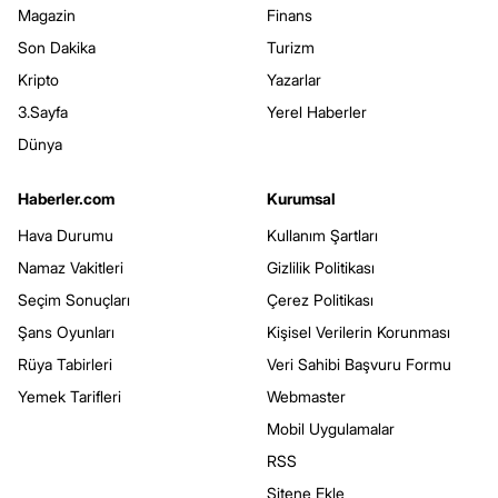
Magazin
Finans
Son Dakika
Turizm
Kripto
Yazarlar
3.Sayfa
Yerel Haberler
Dünya
Haberler.com
Kurumsal
Hava Durumu
Kullanım Şartları
Namaz Vakitleri
Gizlilik Politikası
Seçim Sonuçları
Çerez Politikası
Şans Oyunları
Kişisel Verilerin Korunması
Rüya Tabirleri
Veri Sahibi Başvuru Formu
Yemek Tarifleri
Webmaster
Mobil Uygulamalar
RSS
Sitene Ekle