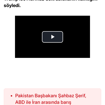
söyledi.
Pakistan Başbakanı Şahbaz Şerif,
ABD ile İran arasında barış