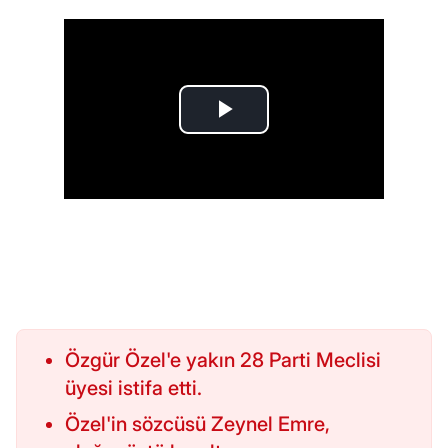
Özgür Özel'e yakın 28 Parti Meclisi
üyesi istifa etti.
Özel'in sözcüsü Zeynel Emre,