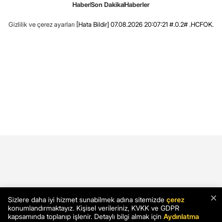
Haber
Son Dakika
Haberler
Gizlilik ve çerez ayarları
[Hata Bildir]
07.08.2026 20:07:21 #.0.2# .HCFOK.
×
Sizlere daha iyi hizmet sunabilmek adına sitemizde
çerez
konumlandırmaktayız. Kişisel verileriniz, KVKK ve GDPR
kapsamında toplanıp işlenir. Detaylı bilgi almak için
Aydınlatma