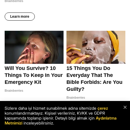
×
Sizlere daha iyi hizmet sunabilmek adına sitemizde
çerez
konumlandırmaktayız. Kişisel verileriniz, KVKK ve GDPR
kapsamında toplanıp işlenir. Detaylı bilgi almak için
Aydınlatma
Metnimizi
inceleyebilirsiniz.