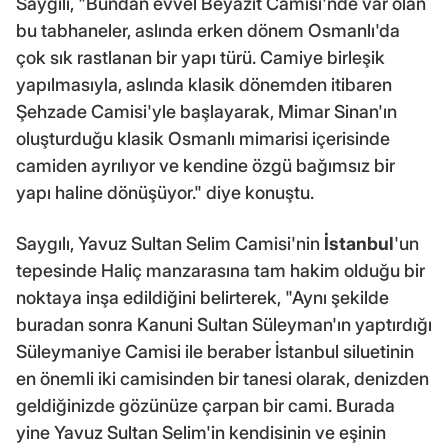
Saygılı, "Bundan evvel Beyazıt Camisi'nde var olan
bu tabhaneler, aslında erken dönem Osmanlı'da
çok sık rastlanan bir yapı türü. Camiye birleşik
yapılmasıyla, aslında klasik dönemden itibaren
Şehzade Camisi'yle başlayarak, Mimar Sinan'ın
oluşturduğu klasik Osmanlı mimarisi içerisinde
camiden ayrılıyor ve kendine özgü bağımsız bir
yapı haline dönüşüyor." diye konuştu.
Saygılı, Yavuz Sultan Selim Camisi'nin
İstanbul
'un
tepesinde Haliç manzarasına tam hakim olduğu bir
noktaya inşa edildiğini belirterek, "Aynı şekilde
buradan sonra Kanuni Sultan Süleyman'ın yaptırdığı
Süleymaniye Camisi ile beraber İstanbul siluetinin
en önemli iki camisinden bir tanesi olarak, denizden
geldiğinizde gözünüze çarpan bir cami. Burada
yine Yavuz Sultan Selim'in kendisinin ve eşinin