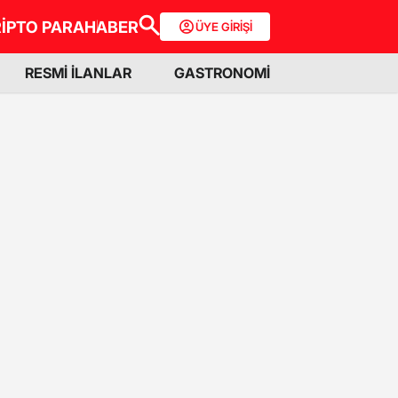
İPTO PARA
HABER
ÜYE GİRİŞİ
RESMİ İLANLAR
GASTRONOMİ