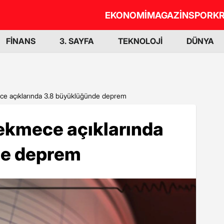
EKONOMİ
MAGAZİN
SPOR
KR
FİNANS
3. SAYFA
TEKNOLOJİ
DÜNYA
ce açıklarında 3.8 büyüklüğünde deprem
ekmece açıklarında
de deprem