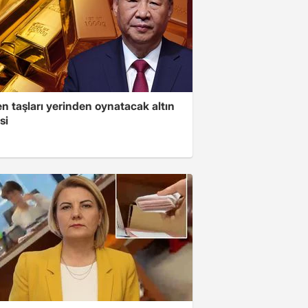
n taşları yerinden oynatacak altın
si