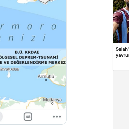
Salah'
yavrus