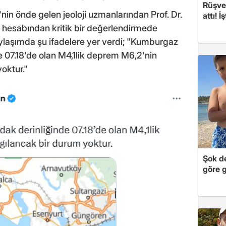
Rüşvet
n önde gelen jeoloji uzmanlarından Prof. Dr.
attı! İ
 hesabından kritik bir değerlendirmede
paylaşımda şu ifadelere yer verdi; "Kumburgaz
e 07.18'de olan M4,1lik deprem M6,2'nin
yoktur."
Şok de
göre 