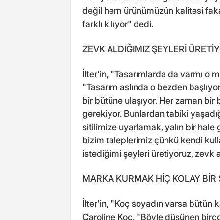
değil hem ürünümüzün kalitesi fakat
farklı kılıyor" dedi.
ZEVK ALDIĞIMIZ ŞEYLERİ ÜRETİ
İlter'in, "Tasarımlarda da varmı o 
"Tasarım aslında o bezden başlıyor
bir bütüne ulaşıyor. Her zaman bir 
gerekiyor. Bunlardan tabiki yaşadı
sitilimize uyarlamak, yalın bir hal
bizim taleplerimiz çünkü kendi kull
istediğimi şeyleri üretiyoruz, zevk 
MARKA KURMAK HİÇ KOLAY BİR 
İlter'in, "Koç soyadın varsa bütün ka
Caroline Koç, "Böyle düşünen birço