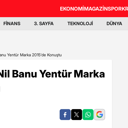
EKONOMİ
MAGAZİN
SPOR
KR
FİNANS
3. SAYFA
TEKNOLOJİ
DÜNYA
Banu Yentür Marka 2015'de Konuştu
Nil Banu Yentür Marka
u