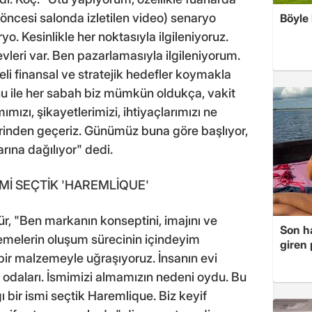
öncesi salonda izletilen video) senaryo
Böyle
o. Kesinlikle her noktasıyla ilgileniyoruz.
leri var. Ben pazarlamasıyla ilgileniyorum.
i finansal ve stratejik hedefler koymakla
nu ile her sabah biz mümkün oldukça, vakit
mızı, şikayetlerimizi, ihtiyaçlarımızı ne
rinden geçeriz. Günümüz buna göre başlıyor,
rına dağılıyor" dedi.
İSMİ SEÇTİK 'HAREMLİQUE'
ntür, "Ben markanın konseptini, imajını ve
Son ha
zemelerin oluşum sürecinin içindeyim
giren
i bir malzemeyle uğraşıyoruz. İnsanın evi
k odaları. İsmimizi almamızın nedeni oydu. Bu
ğı bir ismi seçtik Haremlique. Biz keyif