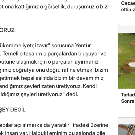
Cezaev
 ona kattığımız o görsellik, duruşumuz o bizi
ettini
YORUZ
mükemmeliyetçi tavır" sorusuna Yentür,
. Temeli o tasarım o parçalardan oluşuyor ve
bütüne ulaşmak için o parçaları ayırmanız
ğımız coğrafya onu doğru rafine etmek, bizim
e getirmek hepsi aslında bizim bir devamımız,
andığımız şeyleri zaten üretiyoruz. Kendi
aldığımız şeyleri üretiyoruz" dedi.
Tarlad
Sonra
ŞEY DEĞİL
pılar açılır marka da yaratılır" ifadesi üzerine
k insan var. Halbuki eminim bu salonda bile