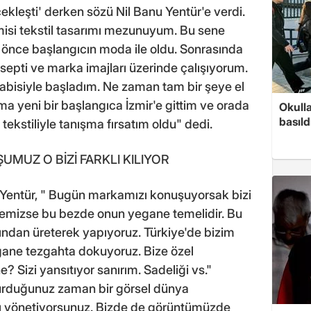
çekleşti' derken sözü Nil Banu Yentür'e verdi.
misi tekstil tasarımı mezunuyum. Bu sene
e önce başlangıcın moda ile oldu. Sonrasında
septi ve marka imajları üzerinde çalışıyorum.
abisiyle başladım. Ne zaman tam bir şeye el
a yeni bir başlangıca İzmir'e gittim ve orada
Okull
basıld
ekstiliyle tanışma fırsatım oldu" dedi.
UMUZ O BİZİ FARKLI KILIYOR
na Yentür, " Bugün markamızı konuşuyorsak bizi
itemizse bu bezde onun yegane temelidir. Bu
ından üreterek yapıyoruz. Türkiye'de bizim
gane tezgahta dokuyoruz. Bize özel
ne? Sizi yansıtıyor sanırım. Sadeliği vs."
urduğunuz zaman bir görsel dünya
ı yönetiyorsunuz. Bizde de görüntümüzde