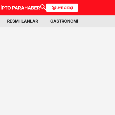
İPTO PARA
HABER
ÜYE GİRİŞİ
RESMİ İLANLAR
GASTRONOMİ