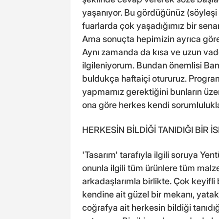
yaşanıyor. Bu gördüğünüz (söyleşi 
fuarlarda çok yaşadığımız bir senary
Ama sonuçta hepimizin ayrıca görev
Aynı zamanda da kısa ve uzun vadel
ilgileniyorum. Bundan önemlisi Ba
buldukça haftaiçi otururuz. Programı
yapmamız gerektiğini bunların üze
ona göre herkes kendi sorumlulukla
HERKESİN BİLDİĞİ TANIDIĞI BİR 
'Tasarım' tarafıyla ilgili soruya Ye
onunla ilgili tüm ürünlere tüm mal
arkadaşlarımla birlikte. Çok keyifl
kendine ait güzel bir mekanı, yata
coğrafya ait herkesin bildiği tanıdı