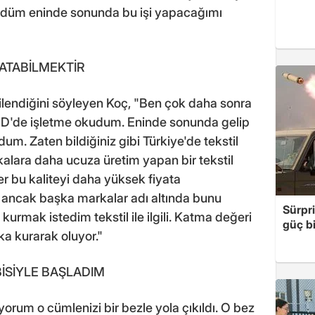
üdüm eninde sonunda bu işi yapacağımı
SATABİLMEKTİR
gilendiğini söyleyen Koç, "Ben çok daha sonra
 ABD'de işletme okudum. Eninde sonunda gelip
um. Zaten bildiğiniz gibi Türkiye'de tekstil
alara daha ucuza üretim yapan bir tekstil
r bu kaliteyi daha yüksek fiyata
yor ancak başka markalar adı altında bunu
Sürpri
kurmak istedim tekstil ile ilgili. Katma değeri
güç bi
ka kurarak oluyor."
İSİYLE BAŞLADIM
iyorum o cümlenizi bir bezle yola çıkıldı. O bez