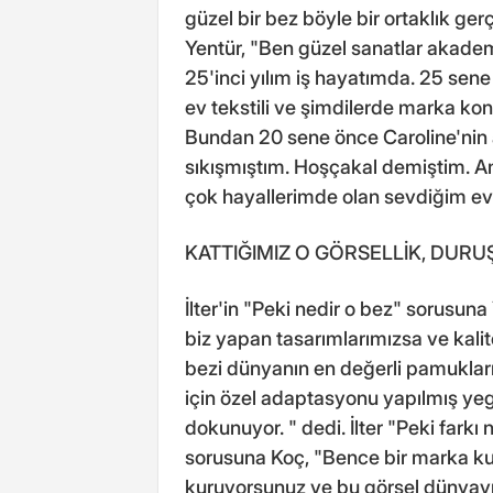
güzel bir bez böyle bir ortaklık ger
Yentür, "Ben güzel sanatlar akade
25'inci yılım iş hayatımda. 25 sen
ev tekstili ve şimdilerde marka kon
Bundan 20 sene önce Caroline'nin 
sıkışmıştım. Hoşçakal demiştim. Am
çok hayallerimde olan sevdiğim ev t
KATTIĞIMIZ O GÖRSELLİK, DURUŞ
İlter'in "Peki nedir o bez" sorusu
biz yapan tasarımlarımızsa ve kal
bezi dünyanın en değerli pamuklar
için özel adaptasyonu yapılmış ye
dokunuyor. " dedi. İlter "Peki farkı 
sorusuna Koç, "Bence bir marka k
kuruyorsunuz ve bu görsel dünyay