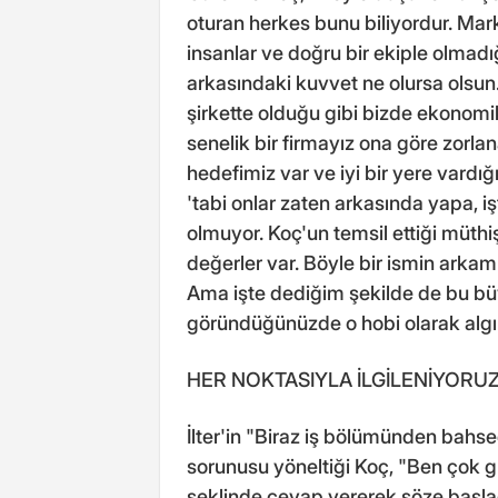
oturan herkes bunu biliyordur. Mar
insanlar ve doğru bir ekiple olmadı
arkasındaki kuvvet ne olursa olsun
şirkette olduğu gibi bizde ekonomi
senelik bir firmayız ona göre zorlan
hedefimiz var ve iyi bir yere vard
'tabi onlar zaten arkasında yapa, iş
olmuyor. Koç'un temsil ettiği müthi
değerler var. Böyle bir ismin arkamı
Ama işte dediğim şekilde de bu bü
göründüğünüzde o hobi olarak algıl
HER NOKTASIYLA İLGİLENİYORU
İlter'in "Biraz iş bölümünden bahs
sorunusu yöneltiği Koç, "Ben çok g
şeklinde cevap vererek söze başlad