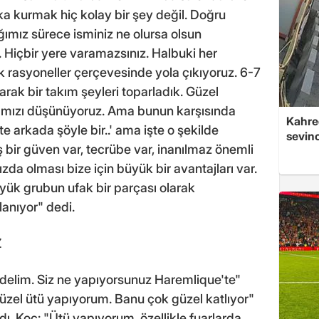
ka kurmak hiç kolay bir şey değil. Doğru
ğımız sürece isminiz ne olursa olsun
. Hiçbir yere varamazsınız. Halbuki her
k rasyoneller çerçevesinde yola çıkıyoruz. 6-7
arak bir takım şeyleri toparladık. Güzel
ığımızı düşünüyoruz. Ama bunun karşısında
Kahre
te arkada şöyle bir..' ama işte o şekilde
sevin
ş bir güven var, tecrübe var, inanılmaz önemli
zda olması bize için büyük bir avantajları var.
yük grubun ufak bir parçası olarak
anıyor" dedi.
Z
edelim. Siz ne yapıyorsunuz Haremlique'te"
üzel ütü yapıyorum. Banu çok güzel katlıyor"
ı. Koç: "Ütü yapıyorum, özellikle fuarlarda