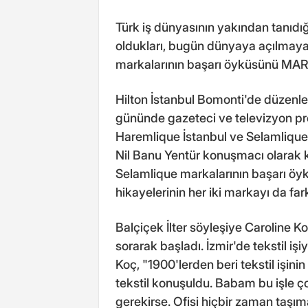
Türk iş dünyasının yakından tanıdığ
oldukları, bugün dünyaya açılmaya
markalarının başarı öyküsünü MARKA
Hilton İstanbul Bomonti'de düzenle
gününde gazeteci ve televizyon pro
Haremlique İstanbul ve Selamlique 
Nil Banu Yentür konuşmacı olarak k
Selamlique markalarının başarı ö
hikayelerinin her iki markayı da farkl
Balçiçek İlter söyleşiye Caroline K
sorarak başladı. İzmir'de tekstil i
Koç, "1900'lerden beri tekstil işini
tekstil konuşuldu. Babam bu işle ç
gerekirse. Ofisi hiçbir zaman taşım