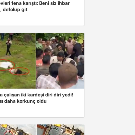
leri fena karıştı: Beni siz ihbar
z, defolup git
a çalışan iki kardeşi diri diri yedi!
sı daha korkunç oldu