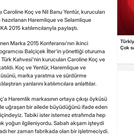
ı Caroline Koç ve Nil Banu Yentür, kurucuları
 hazırlanan Haremlique ve Selamlique
 2015 katılımcılarıyla paylaştı.
Türki
nen Marka 2015 Konferansı'nın ikinci
Çok sa
gramcısı Balçiçek İlter'in yönettiği oturuma
Türk Kahvesi'nin kurucuları Caroline Koç ve
atıldı. Koç ve Yentür, Haremlique ve
yküsünü, marka yaratma ve sürdürme
ılaştıran yanlarını katılımcılara anlattılar.
oç'a Haremlik markasının ortaya çıkışı öyküsü
şiyle uğraşan bir ailede büyüdüğünü ifade eden
n içindeyiz. Tabiki ister istemez etrafımda hep
ok yoğun ilgileniyordu. Sabah akşam işteydi
adı her zaman fabrikada olan bir işletmeciydi.