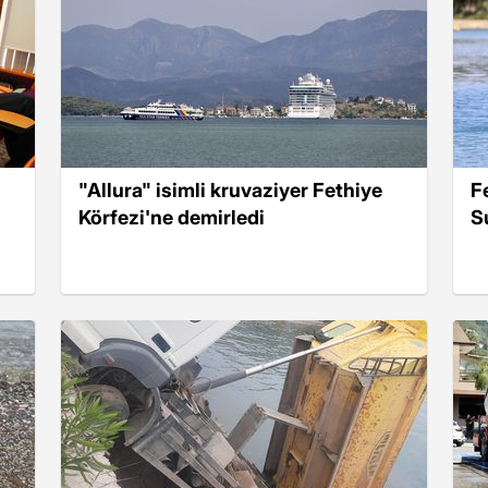
"Allura" isimli kruvaziyer Fethiye
F
Körfezi'ne demirledi
S