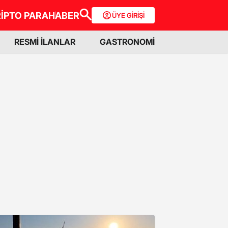
İPTO PARA
HABER
ÜYE GİRİŞİ
RESMİ İLANLAR
GASTRONOMİ