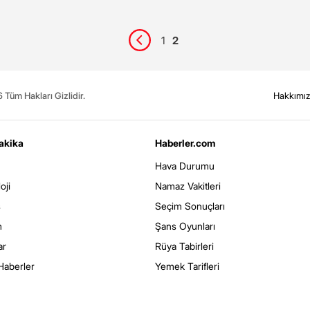
1
2
Tüm Hakları Gizlidir.
Hakkımı
akika
Haberler.com
Hava Durumu
oji
Namaz Vakitleri
s
Seçim Sonuçları
m
Şans Oyunları
ar
Rüya Tabirleri
Haberler
Yemek Tarifleri