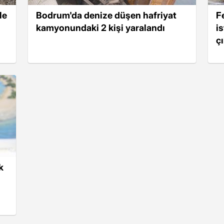
le
Bodrum'da denize düşen hafriyat
F
kamyonundaki 2 kişi yaralandı
i
ç
k