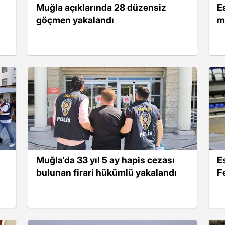
Muğla açıklarında 28 düzensiz
E
göçmen yakalandı
m
Muğla'da 33 yıl 5 ay hapis cezası
E
bulunan firari hükümlü yakalandı
F