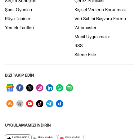
Seçim Sonuçları
Çerez Politikası
Şans Oyunları
Kişisel Verilerin Korunması
Rüya Tabirleri
Veri Sahibi Başvuru Formu
Yemek Tarifleri
Webmaster
Mobil Uygulamalar
RSS
Sitene Ekle
BİZİ TAKİP EDİN
UYGULAMAMIZI İNDİRİN