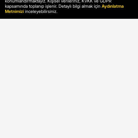
konumlandırmaktayız. Kişisel verileriniz, KVKK ve GDPR
kapsamında toplanıp işlenir. Detaylı bilgi almak için
Aydınlatma
Metnimizi
inceleyebilirsiniz.