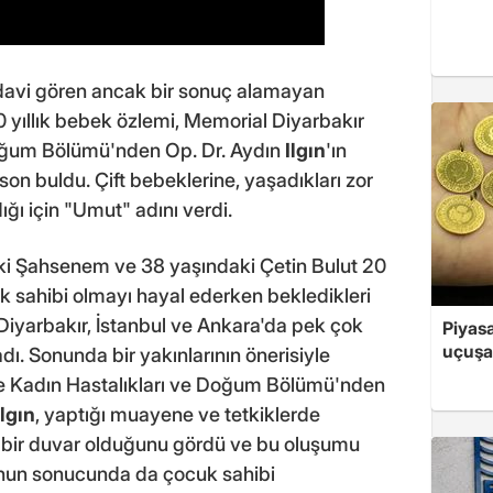
edavi gören ancak bir sonuç alamayan
0 yıllık bebek özlemi, Memorial Diyarbakır
Doğum Bölümü'nden Op. Dr. Aydın
Ilgın
'ın
son buldu. Çift bebeklerine, yaşadıkları zor
ğı için "Umut" adını verdi.
ki Şahsenem ve 38 yaşındaki Çetin Bulut 20
cuk sahibi olmayı hayal ederken bekledikleri
, Diyarbakır, İstanbul ve Ankara'da pek çok
Piyasa
uçuşa
dı. Sonunda bir yakınlarının önerisiyle
e Kadın Hastalıkları ve Doğum Bölümü'nden
Ilgın
, yaptığı muayene ve tetkiklerde
 bir duvar olduğunu gördü ve bu oluşumu
 bunun sonucunda da çocuk sahibi