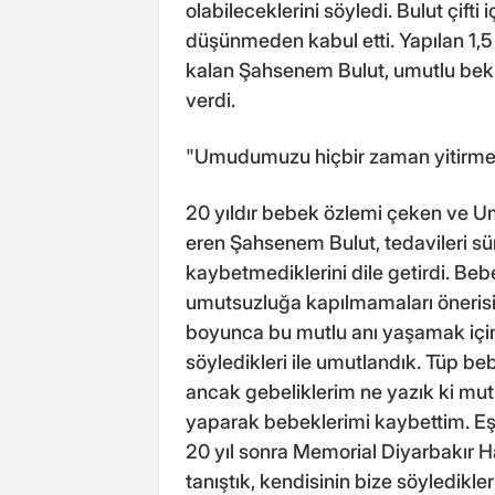
olabileceklerini söyledi. Bulut çifti 
düşünmeden kabul etti. Yapılan 1,5 
kalan Şahsenem Bulut, umutlu bekl
verdi.
"Umudumuzu hiçbir zaman yitirme
20 yıldır bebek özlemi çeken ve U
eren Şahsenem Bulut, tedavileri sü
kaybetmediklerini dile getirdi. Beb
umutsuzluğa kapılmamaları öneris
boyunca bu mutlu anı yaşamak için
söyledikleri ile umutlandık. Tüp b
ancak gebeliklerim ne yazık ki mu
yaparak bebeklerimi kaybettim. Eşim
20 yıl sonra Memorial Diyarbakır Ha
tanıştık, kendisinin bize söyledikle