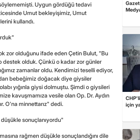
Gazete
 söylememişti. Uygun gördüğü tedavi
Medya
ticesinde Umut bekleyişimiz, Umut
erini kullandı.
orduk"
ok zor olduğunu ifade eden Çetin Bulut, "Bu
ep destek olduk. Çünkü o kadar zor günler
ğımız zamanlar oldu. Kendimizi teselli ediyor,
dan bebeğimiz doğacak diye giysiler
bı yığınla giysi dolmuştu. Şimdi o giysileri
mize kavuşmamıza vesile olan Op. Dr. Aydın
CHP'l
r. O'na minnettarız" dedi.
için 
 düşükle sonuçlanıyordu"
masına rağmen düşükle sonuçlandığını dile