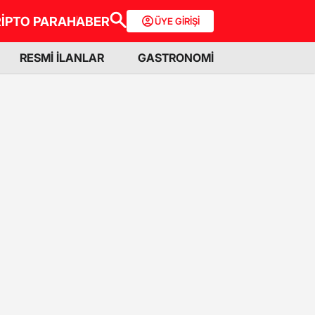
İPTO PARA
HABER
ÜYE GİRİŞİ
RESMİ İLANLAR
GASTRONOMİ