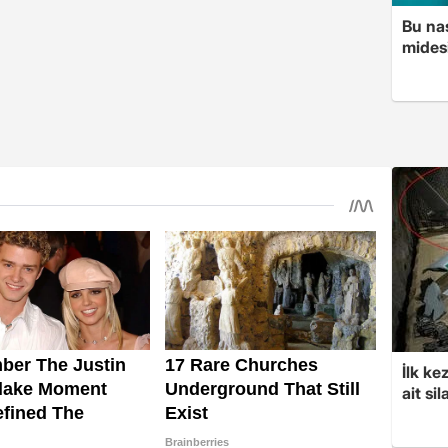
Bu nas
mides
İlk ke
ait sil