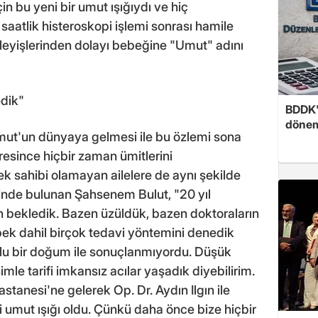
için bu yeni bir umut ışığıydı ve hiç
saatlik histeroskopi işlemi sonrası hamile
eyişlerinden dolayı bebeğine "Umut" adını
dik"
BDDK'
döne
mut'un dünyaya gelmesi ile bu özlemi sona
resince hiçbir zaman ümitlerini
ek sahibi olamayan ailelere de aynı şekilde
inde bulunan Şahsenem Bulut, "20 yıl
 bekledik. Bazen üzüldük, bazen doktoraların
ebek dahil birçok tedavi yöntemini denedik
tlu bir doğum ile sonuçlanmıyordu. Düşük
le tarifi imkansız acılar yaşadık diyebilirim.
stanesi'ne gelerek Op. Dr. Aydın Ilgın ile
ri umut ışığı oldu. Çünkü daha önce bize hiçbir