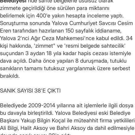
Belediyesi
'nde sahte belgelerle usulsüz olarak
zimmete geçirildiği öne sürülen para miktarını
belirlemek için 400'e yakın hesapta inceleme yaptı.
Soruşturma sonunda Yalova Cumhuriyet Savcısı Cesim
Eren tarafından hazırlanan 150 sayfalık iddianame,
Yalova 2'nci Ağır Ceza Mahkemesi'nce kabul edildi. 34
kişi hakkında, 'zimmet" ve 'resmi belgede sahtecilik'
suçundan 3 aydan 18 yıla kadar hapis cezası istemiyle
dava açıldı. Daha önce yapılan 8 duruşmada, tutuklu
sanıkların tamamı tutuksuz yargılanmak üzere serbest
bırakıldı.
SANIK SAYISI 38'E ÇIKTI
Belediyede 2009-2014 yıllarına ait işlemlerle ilgili dosya
bu davayla birleştirildi. Yalova Belediyesi eski Belediye
Başkanı Yakup Bilgin Koçal ile müteahhit firma yetkilileri
Ali Bilgi, Halit Aksoy ve Bahri Aksoy da dahil edilmesiyle