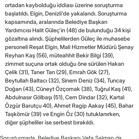
ortadan kaybolduğu iddiası üzerine soruşturma
başlatıldı. Elgin, Denizli'de yakalandı. Soruşturma
kapsamında, aralarında Belediye Başkan
Yardımcısı Halit Güleç'in (48) de bulunduğu 34 kişi
gözaltına alındı. Şüphelilerden Güleç ile muhasebe
personeli Reşat Elgin, Mali Hizmetler Müdürü Şenay
Reyhan Kaş (56), müteahhit Bekir Bilgi (39),
zimmet suçuna ortak olduğu öne sürülen Hakan
Çelik (31), Taner Tan (29), Emrah Gök (27),
Beytullah Baltacı (32), Sinem Deniz (34), Tuncay
Doğan (43), Cüneyt Özçomak (38), Tuğrul Kaş (41),
Abdulnasır Gölbaşı (51), Cem Dindar (32), Kartal
Özgür Barutçu 40), Ahmet Ragip Aakay (45), Bahar
Taşkömür (39) ve Engin Öz (30) tutuklanırken,
diğer şüpheliler ise serbest bırakıldı.
Soruşturmada, Belediye Başkanı Vefa Salman da