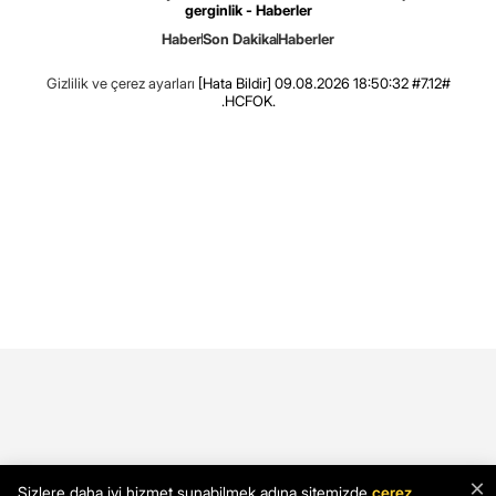
gerginlik - Haberler
Haber
Son Dakika
Haberler
Gizlilik ve çerez ayarları
[Hata Bildir]
09.08.2026 18:50:32 #7.12#
.HCFOK.
×
Sizlere daha iyi hizmet sunabilmek adına sitemizde
çerez