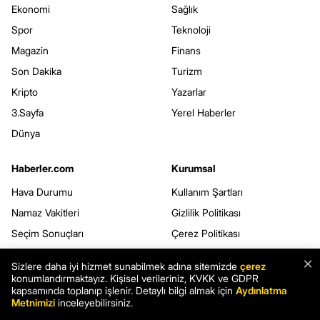
Ekonomi
Sağlık
Spor
Teknoloji
Magazin
Finans
Son Dakika
Turizm
Kripto
Yazarlar
3.Sayfa
Yerel Haberler
Dünya
Haberler.com
Kurumsal
Hava Durumu
Kullanım Şartları
Namaz Vakitleri
Gizlilik Politikası
Seçim Sonuçları
Çerez Politikası
Şans Oyunları
Kişisel Verilerin Korunması
×
Sizlere daha iyi hizmet sunabilmek adına sitemizde
çerez
Rüya Tabirleri
Veri Sahibi Başvuru Formu
konumlandırmaktayız. Kişisel verileriniz, KVKK ve GDPR
kapsamında toplanıp işlenir. Detaylı bilgi almak için
Aydınlatma
Yemek Tarifleri
Webmaster
Metnimizi
inceleyebilirsiniz.
Mobil Uygulamalar