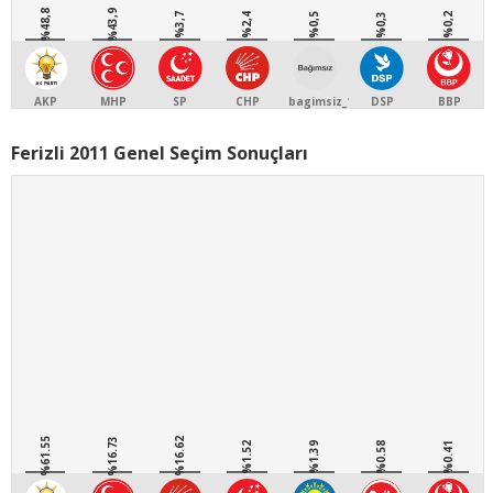
%48,8
%43,9
%3,7
%2,4
%0,5
%0,3
%0,2
AKP
MHP
SP
CHP
bagimsiz_1
DSP
BBP
Ferizli 2011 Genel Seçim Sonuçları
%61.55
%16.73
%16.62
%1.52
%1.39
%0.58
%0.41