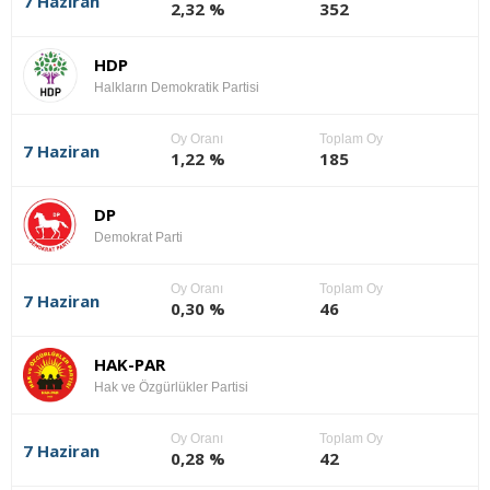
7 Haziran
2,32 %
352
HDP
Halkların Demokratik Partisi
Oy Oranı
Toplam Oy
7 Haziran
1,22 %
185
DP
Demokrat Parti
Oy Oranı
Toplam Oy
7 Haziran
0,30 %
46
HAK-PAR
Hak ve Özgürlükler Partisi
Oy Oranı
Toplam Oy
7 Haziran
0,28 %
42