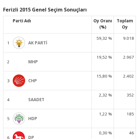
Ferizli 2015 Genel Seçim Sonuçları
Parti Adı
Oy Oranı
Toplam
(%)
Oy
59,32 %
9.018
1
AK PARTİ
19,52 %
2.967
2
MHP
15,80 %
2.402
3
CHP
2,32 %
352
4
SAADET
1,22 %
185
5
HDP
0,30 %
46
6
DP