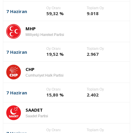
Oy Oranı
Toplam Oy
7 Haziran
59,32 %
9.018
MHP
Milliyetçi Hareket Partisi
Oy Oranı
Toplam Oy
7 Haziran
19,52 %
2.967
CHP
Cumhuriyet Halk Partisi
Oy Oranı
Toplam Oy
7 Haziran
15,80 %
2.402
SAADET
Saadet Partisi
Oy Oranı
Toplam Oy