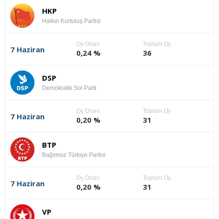
HKP
Halkın Kurtuluş Partisi
Oy Oranı
Toplam Oy
7 Haziran
0,24 %
36
DSP
Demokratik Sol Parti
Oy Oranı
Toplam Oy
7 Haziran
0,20 %
31
BTP
Bağımsız Türkiye Partisi
Oy Oranı
Toplam Oy
7 Haziran
0,20 %
31
VP