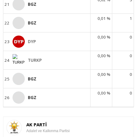
21
BGZ
0,01 %
1
22
BGZ
0,00 %
0
23
DYP
0,00 %
0
24
TURKP
0,00 %
0
25
BGZ
0,00 %
0
26
BGZ
AK PARTİ
Adalet ve Kalkınma Partisi