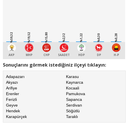
%59,32
%19,52
%15,80
%2,32
%1,22
%0,30
%0,28
AKP
MHP
CHP
SAADET
HDP
DP
H-P
Sonuçlarını görmek istediğiniz ilçeyi tıklayın:
Adapazarı
Karasu
Akyazı
Kaynarca
Arifiye
Kocaali
Erenler
Pamukova
Ferizli
Sapanca
Geyve
Serdivan
Hendek
Söğütlü
Karapürçek
Taraklı