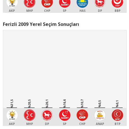
AKP
MHP
CHP
SP
HAS
DP
BBP
Ferizli 2009 Yerel Seçim Sonuçları
%31,5
%20,5
%20,1
%16,6
%10,7
%0,5
%0,1
AKP
MHP
DP
SP
CHP
ANAP
BTP