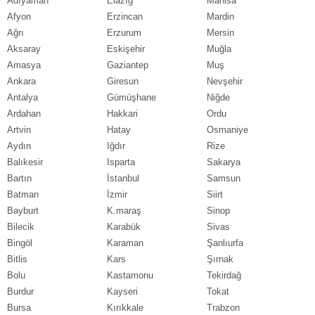
Adıyaman
Elazığ
Manisa
Afyon
Erzincan
Mardin
Ağrı
Erzurum
Mersin
Aksaray
Eskişehir
Muğla
Amasya
Gaziantep
Muş
Ankara
Giresun
Nevşehir
Antalya
Gümüşhane
Niğde
Ardahan
Hakkari
Ordu
Artvin
Hatay
Osmaniye
Aydın
Iğdır
Rize
Balıkesir
Isparta
Sakarya
Bartın
İstanbul
Samsun
Batman
İzmir
Siirt
Bayburt
K.maraş
Sinop
Bilecik
Karabük
Sivas
Bingöl
Karaman
Şanlıurfa
Bitlis
Kars
Şırnak
Bolu
Kastamonu
Tekirdağ
Burdur
Kayseri
Tokat
Bursa
Kırıkkale
Trabzon