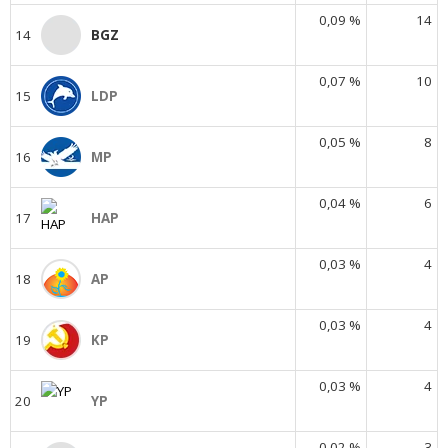
0,09 %
14
14
BGZ
0,07 %
10
15
LDP
0,05 %
8
16
MP
0,04 %
6
17
HAP
0,03 %
4
18
AP
0,03 %
4
19
KP
0,03 %
4
20
YP
0,02 %
3