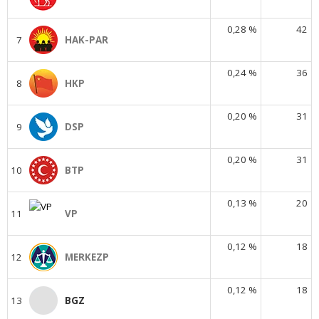
0,28 %
42
7
HAK-PAR
0,24 %
36
8
HKP
0,20 %
31
9
DSP
0,20 %
31
10
BTP
0,13 %
20
11
VP
0,12 %
18
12
MERKEZP
0,12 %
18
13
BGZ