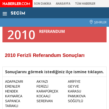
SON DAKİKA
ANASAYFA
TÜM HABERLER
ŞEHİRLER
2010
REFERANDUM
2010 Ferizli Referandum Sonuçları
Sonuçlarını görmek istediğiniz ilçe ismine tıklayın.
ADAPAZARI
AKYAZI
ARİFİYE
ERENLER
FERİZLİ
GEYVE
HENDEK
KARAPÜRÇEK
KARASU
KAYNARCA
KOCAALİ
PAMUKOVA
SAPANCA
SERDİVAN
SÖĞÜTLÜ
TARAKLI