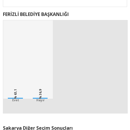
FERİZLİ BELEDİYE BAŞKANLIĞI
% 63,1
% 36,9
Evet
Hayır
Sakarya Diğer Seçim Sonuçları