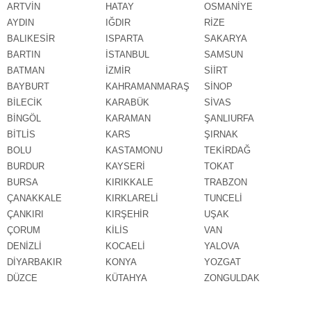
ARTVİN
HATAY
OSMANİYE
AYDIN
IĞDIR
RİZE
BALIKESİR
ISPARTA
SAKARYA
BARTIN
İSTANBUL
SAMSUN
BATMAN
İZMİR
SİİRT
BAYBURT
KAHRAMANMARAŞ
SİNOP
BİLECİK
KARABÜK
SİVAS
BİNGÖL
KARAMAN
ŞANLIURFA
BİTLİS
KARS
ŞIRNAK
BOLU
KASTAMONU
TEKİRDAĞ
BURDUR
KAYSERİ
TOKAT
BURSA
KIRIKKALE
TRABZON
ÇANAKKALE
KIRKLARELİ
TUNCELİ
ÇANKIRI
KIRŞEHİR
UŞAK
ÇORUM
KİLİS
VAN
DENİZLİ
KOCAELİ
YALOVA
DİYARBAKIR
KONYA
YOZGAT
DÜZCE
KÜTAHYA
ZONGULDAK