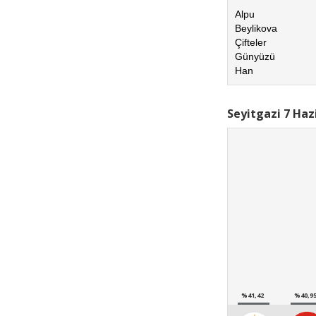
Alpu
Beylikova
Çifteler
Günyüzü
Han
Seyitgazi 7 Haz
%41,42
%40,9