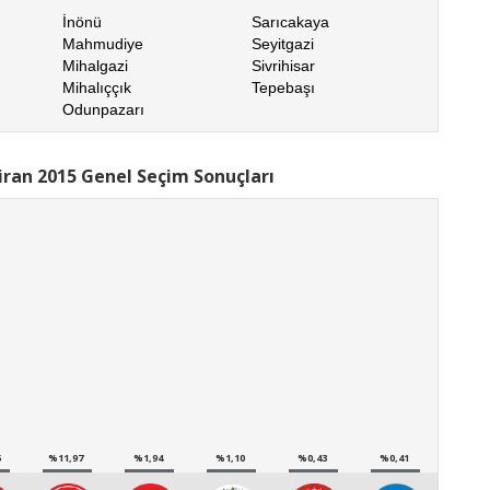
İnönü
Sarıcakaya
Mahmudiye
Seyitgazi
Mihalgazi
Sivrihisar
Mihalıççık
Tepebaşı
Odunpazarı
iran 2015 Genel Seçim Sonuçları
5
%11,97
%1,94
%1,10
%0,43
%0,41