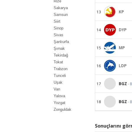
Rize
Sakarya
13
KP
Samsun
Siirt
Sinop
14
DYP
Sivas
Şanlıurfa
15
MP
Şırnak
Tekirdağ
Tokat
16
LDP
Trabzon
Tunceli
Uşak
17
BGZ
- 
Van
Yalova
18
BGZ
- 
Yozgat
Zonguldak
Sonuçlarını görm