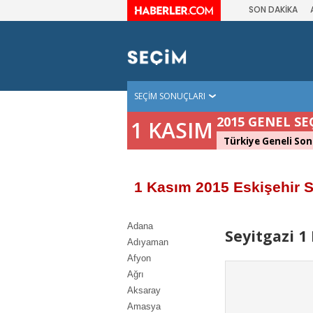
SON DAKİKA
SEÇİM SONUÇLARI
2015 GENEL SE
1 KASIM
Türkiye Geneli Son
1 Kasım 2015 Eskişehir S
Adana
Seyitgazi 1
Adıyaman
Afyon
Ağrı
Aksaray
Amasya