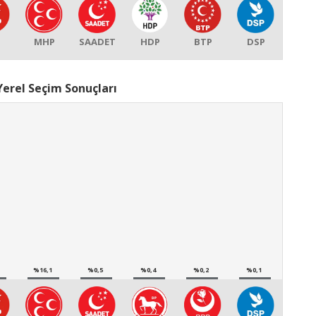
P
MHP
SAADET
HDP
BTP
DSP
Yerel Seçim Sonuçları
%16,1
%0,5
%0,4
%0,2
%0,1