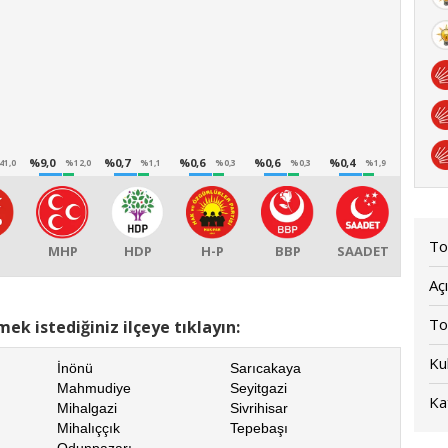
%9,0
%0,7
%0,6
%0,6
%0,4
41,0
%12,0
%1,1
%0,3
%0,3
%1,9
To
P
MHP
HDP
H-P
BBP
SAADET
Açı
To
ek istediğiniz ilçeye tıklayın:
Kul
İnönü
Sarıcakaya
Mahmudiye
Seyitgazi
Kat
Mihalgazi
Sivrihisar
Mihalıççık
Tepebaşı
Odunpazarı