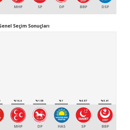
P
MHP
SP
DP
BBP
DSP
Genel Seçim Sonuçları
3
%14.4
%1.08
%1
%0.87
%0.41
P
MHP
DP
HAS
SP
BBP