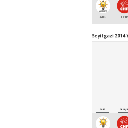
AKP
CH
Seyitgazi 2014 
%42
%40,5