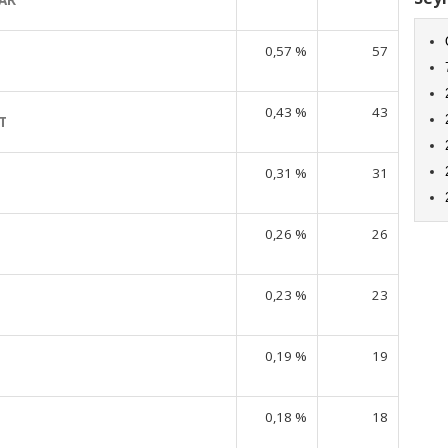
0,57 %
57
0,43 %
43
T
0,31 %
31
0,26 %
26
0,23 %
23
0,19 %
19
0,18 %
18