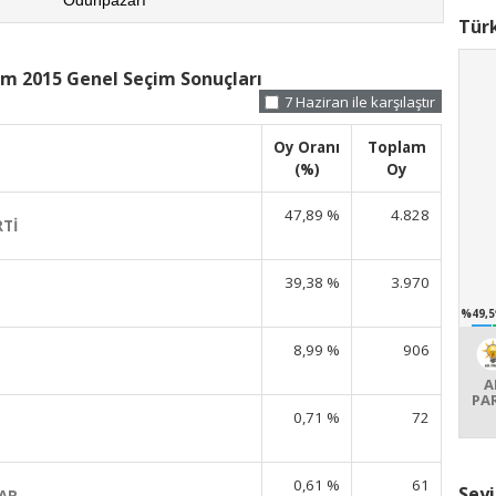
Türk
ım 2015 Genel Seçim Sonuçları
7 Haziran ile karşılaştır
Oy Oranı
Toplam
(%)
Oy
47,89 %
4.828
RTİ
39,38 %
3.970
%49,5
8,99 %
906
A
PA
0,71 %
72
0,61 %
61
Seyi
AR