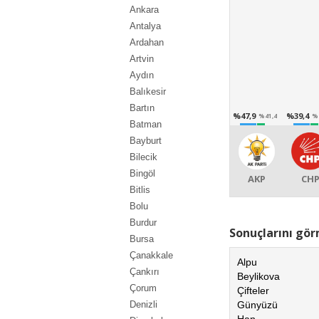
Ankara
Antalya
Ardahan
Artvin
Aydın
Balıkesir
Bartın
%47,9
%39,4
%41,4
%
Batman
Bayburt
Bilecik
Bingöl
AKP
CH
Bitlis
Bolu
Burdur
Sonuçlarını görm
Bursa
Çanakkale
Alpu
Çankırı
Beylikova
Çorum
Çifteler
Günyüzü
Denizli
Han