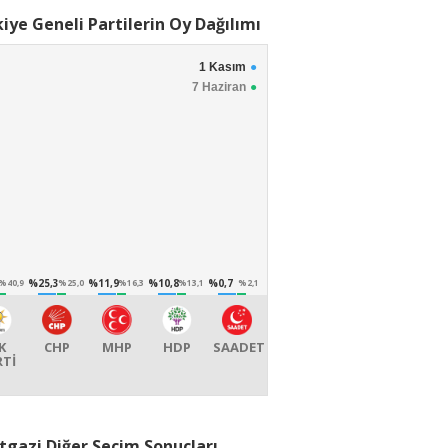
iye Geneli Partilerin Oy Dağılımı
1 Kasım
7 Haziran
%25,3
%11,9
%10,8
%0,7
%40,9
%25,0
%16,3
%13,1
%2,1
K
CHP
MHP
HDP
SAADET
RTİ
tgazi Diğer Seçim Sonuçları