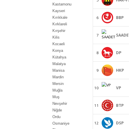
Kastamonu
Kayseri
6
BBP
Kırıkkale
Kırklareli
Kırşehir
7
SAADE
Kilis
Kocaeli
Konya
8
DP
Kütahya
Malatya
9
HKP
Manisa
Mardin
Mersin
10
VP
Muğla
Muş
Nevşehir
11
BTP
Niğde
Ordu
12
DSP
Osmaniye