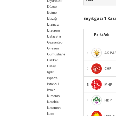
Diyarbakır
Düzce
Edirne
Seyitgazi 1 Kas
Elazığ
Erzincan
Erzurum
Parti Adı
Eskişehir
Gaziantep
Giresun
1
AK PA
Gümüşhane
Hakkari
Hatay
2
CHP
Iğdır
Isparta
3
MHP
İstanbul
İzmir
K.maraş
4
HDP
Karabük
Karaman
Kars
5
HAK-P