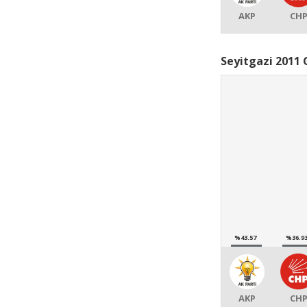
AKP
CH
Seyitgazi 2011 
%43.57
%36.9
AKP
CH