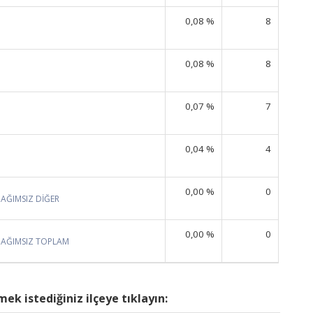
0,08 %
8
0,08 %
8
0,07 %
7
0,04 %
4
0,00 %
0
BAĞIMSIZ DİĞER
0,00 %
0
BAĞIMSIZ TOPLAM
ek istediğiniz ilçeye tıklayın: