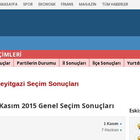
ANASAYFA
SPOR
EKONOMİ
FİNANS
MAGAZİN
TÜM HABERLER
ÇİMLERİ
uçlar
Partilerin Durumu
İl Sonuçları
İlçe Sonuçları
Yurtdı
eyitgazi Seçim Sonuçları
 Kasım 2015 Genel Seçim Sonuçları
Eski
1 Kasım
7 Haziran