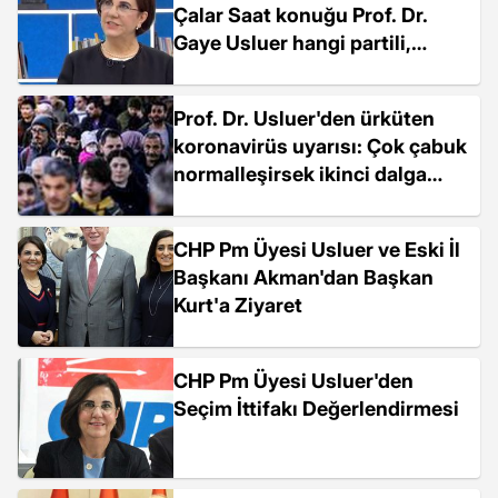
Çalar Saat konuğu Prof. Dr.
Gaye Usluer hangi partili,
milletvekili mi?
Prof. Dr. Usluer'den ürküten
koronavirüs uyarısı: Çok çabuk
normalleşirsek ikinci dalga
erken gelebilir
CHP Pm Üyesi Usluer ve Eski İl
Başkanı Akman'dan Başkan
Kurt'a Ziyaret
CHP Pm Üyesi Usluer'den
Seçim İttifakı Değerlendirmesi