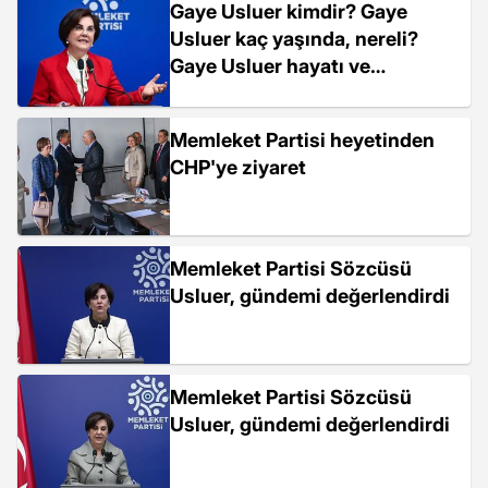
Gaye Usluer kimdir? Gaye
etti
Usluer kaç yaşında, nereli?
Gaye Usluer hayatı ve
biyografisi!
Memleket Partisi heyetinden
CHP'ye ziyaret
Memleket Partisi Sözcüsü
Usluer, gündemi değerlendirdi
Memleket Partisi Sözcüsü
Usluer, gündemi değerlendirdi