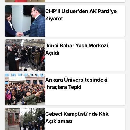
CHP'li Usluer'den AK Parti'ye
Ziyaret
İkinci Bahar Yaşlı Merkezi
Açıldı
Ankara Üniversitesindeki
İhraçlara Tepki
Cebeci Kampüsü'nde Khk
Açıklaması