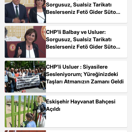
Sorgusuz, Sualsiz Tarikatı
Beslerseniz Fetö Gider Süto
Gelir 2-
CHP'li Balbay ve Usluer:
Sorgusuz, Sualsiz Tarikatı
Beslerseniz Fetö Gider Süto
Gelir 1-
CHP'li Usluer : Siyasilere
Sesleniyorum; Yüreğinizdeki
Taşları Atmanızın Zamanı Geldi
Eskişehir Hayvanat Bahçesi
Açıldı