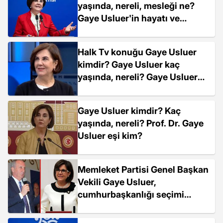
yaşında, nereli, mesleği ne?
Gaye Usluer'in hayatı ve
biyografisi!
Halk Tv konuğu Gaye Usluer
kimdir? Gaye Usluer kaç
yaşında, nereli? Gaye Usluer
biyografisi!
Gaye Usluer kimdir? Kaç
yaşında, nereli? Prof. Dr. Gaye
Usluer eşi kim?
Memleket Partisi Genel Başkan
Vekili Gaye Usluer,
cumhurbaşkanlığı seçimi
öncesi "muhalefeti yıprattığı"
gerekçesiyle görevinden istifa