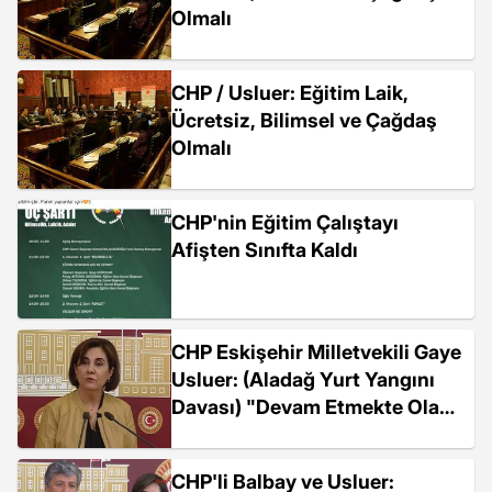
Olmalı
CHP / Usluer: Eğitim Laik,
Ücretsiz, Bilimsel ve Çağdaş
Olmalı
CHP'nin Eğitim Çalıştayı
Afişten Sınıfta Kaldı
CHP Eskişehir Milletvekili Gaye
Usluer: (Aladağ Yurt Yangını
Davası) "Devam Etmekte Olan
Bir Dava...
CHP'li Balbay ve Usluer: