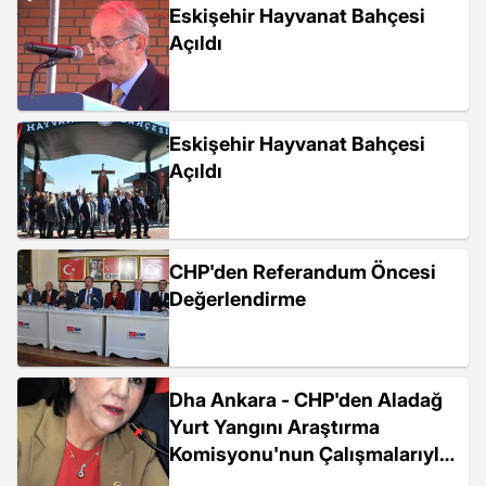
Eskişehir Hayvanat Bahçesi
Açıldı
Eskişehir Hayvanat Bahçesi
Açıldı
CHP'den Referandum Öncesi
Değerlendirme
Dha Ankara - CHP'den Aladağ
Yurt Yangını Araştırma
Komisyonu'nun Çalışmalarıyla
İlgili Rapor