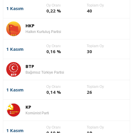
Oy Oranı
Toplam Oy
1 Kasım
0,22 %
40
HKP
Halkın Kurtuluş Partisi
Oy Oranı
Toplam Oy
1 Kasım
0,16 %
30
BTP
Bağımsız Türkiye Partisi
Oy Oranı
Toplam Oy
1 Kasım
0,14 %
26
KP
Komünist Parti
Oy Oranı
Toplam Oy
1 Kasım
0,10 %
19