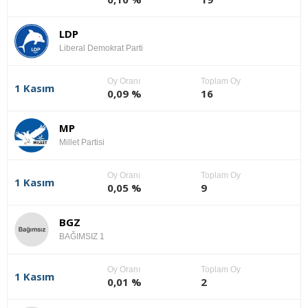
LDP
Liberal Demokrat Parti
Oy Oranı
Toplam Oy
1 Kasım
0,09 %
16
MP
Millet Partisi
Oy Oranı
Toplam Oy
1 Kasım
0,05 %
9
BGZ
BAĞIMSIZ 1
Oy Oranı
Toplam Oy
1 Kasım
0,01 %
2