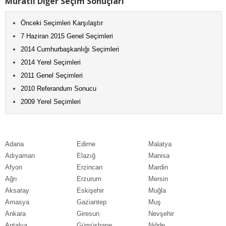
Muratlı Diğer Seçim Sonuçları
Önceki Seçimleri Karşılaştır
7 Haziran 2015 Genel Seçimleri
2014 Cumhurbaşkanlığı Seçimleri
2014 Yerel Seçimleri
2011 Genel Seçimleri
2010 Referandum Sonucu
2009 Yerel Seçimleri
Adana
Edirne
Malatya
Adıyaman
Elazığ
Manisa
Afyon
Erzincan
Mardin
Ağrı
Erzurum
Mersin
Aksaray
Eskişehir
Muğla
Amasya
Gaziantep
Muş
Ankara
Giresun
Nevşehir
Antalya
Gümüşhane
Niğde