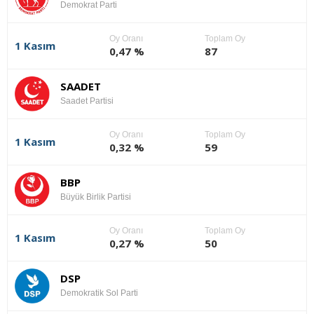
Demokrat Parti
Oy Oranı
Toplam Oy
1 Kasım
0,47 %
87
SAADET
Saadet Partisi
Oy Oranı
Toplam Oy
1 Kasım
0,32 %
59
BBP
Büyük Birlik Partisi
Oy Oranı
Toplam Oy
1 Kasım
0,27 %
50
DSP
Demokratik Sol Parti