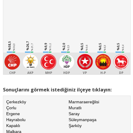
%58,5
%26,7
%9,9
%2,0
%0,5
%0,5
%0,5
%56,3
%21,7
%15,2
%2,5
%0,6
%0,3
%0,4
CHP
AKP
MHP
HDP
VP
H-P
DP
Sonuçlarını görmek istediğiniz ilçeye tıklayın:
Çerkezköy
Marmaraereğlisi
Çorlu
Muratlı
Ergene
Saray
Hayrabolu
Süleymanpaşa
Kapaklı
Şarköy
Malkara