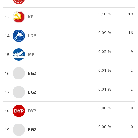
0,10 %
19
13
KP
0,09 %
16
14
LDP
0,05 %
9
15
MP
0,01 %
2
16
BGZ
0,01 %
2
17
BGZ
0,00 %
0
18
DYP
0,00 %
0
19
BGZ