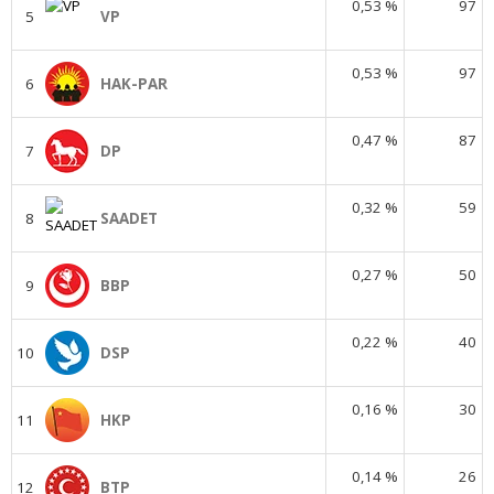
0,53 %
97
5
VP
0,53 %
97
6
HAK-PAR
0,47 %
87
7
DP
0,32 %
59
8
SAADET
0,27 %
50
9
BBP
0,22 %
40
10
DSP
0,16 %
30
11
HKP
0,14 %
26
12
BTP