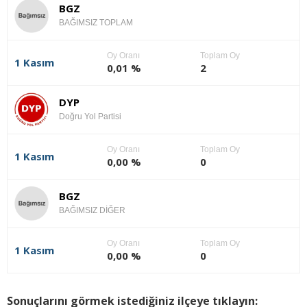
BGZ
BAĞIMSIZ TOPLAM
Oy Oranı
Toplam Oy
1 Kasım
0,01 %
2
DYP
Doğru Yol Partisi
Oy Oranı
Toplam Oy
1 Kasım
0,00 %
0
BGZ
BAĞIMSIZ DİĞER
Oy Oranı
Toplam Oy
1 Kasım
0,00 %
0
Sonuçlarını görmek istediğiniz ilçeye tıklayın: