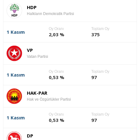
HDP
Halkların Demokratik Partisi
Oy Oranı
Toplam Oy
1 Kasım
2,03 %
375
VP
Vatan Partisi
Oy Oranı
Toplam Oy
1 Kasım
0,53 %
97
HAK-PAR
Hak ve Özgürlükler Partisi
Oy Oranı
Toplam Oy
1 Kasım
0,53 %
97
DP