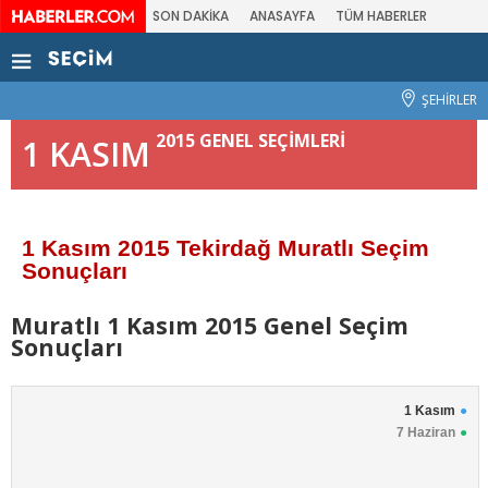
SON DAKİKA
ANASAYFA
TÜM HABERLER
ŞEHİRLER
2015 GENEL SEÇİMLERİ
1 KASIM
1 Kasım 2015 Tekirdağ Muratlı Seçim
Sonuçları
Muratlı 1 Kasım 2015 Genel Seçim
Sonuçları
1 Kasım
7 Haziran