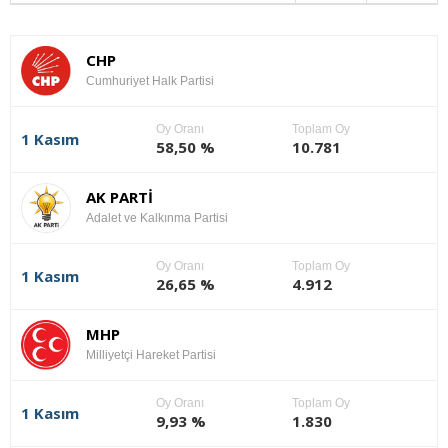
CHP
Cumhuriyet Halk Partisi
Oy Oranı
Toplam Oy
1 Kasım
58,50 %
10.781
AK PARTİ
Adalet ve Kalkınma Partisi
Oy Oranı
Toplam Oy
1 Kasım
26,65 %
4.912
MHP
Milliyetçi Hareket Partisi
Oy Oranı
Toplam Oy
1 Kasım
9,93 %
1.830