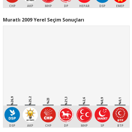
CHP
AKP
MHP
DP
HEPAR
DSP
EMEP
Muratlı 2009 Yerel Seçim Sonuçları
%26,9
%25,2
%21,3
%2,6
%0,9
%0,1
%23
DSP
AKP
CHP
DP
MHP
SP
BTP