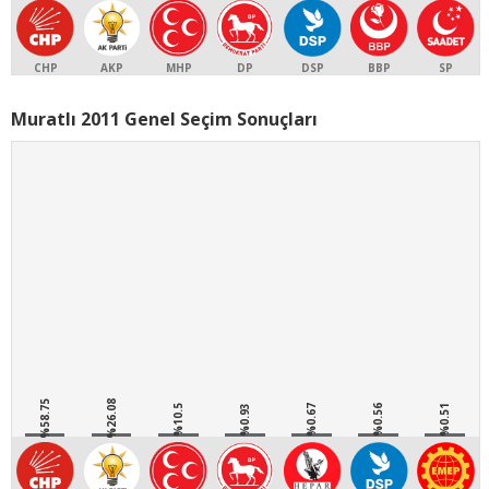
CHP
AKP
MHP
DP
DSP
BBP
SP
Muratlı 2011 Genel Seçim Sonuçları
%58.75
%26.08
%10.5
%0.93
%0.67
%0.56
%0.51