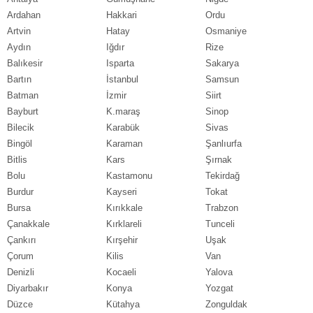
Ardahan
Hakkari
Ordu
Artvin
Hatay
Osmaniye
Aydın
Iğdır
Rize
Balıkesir
Isparta
Sakarya
Bartın
İstanbul
Samsun
Batman
İzmir
Siirt
Bayburt
K.maraş
Sinop
Bilecik
Karabük
Sivas
Bingöl
Karaman
Şanlıurfa
Bitlis
Kars
Şırnak
Bolu
Kastamonu
Tekirdağ
Burdur
Kayseri
Tokat
Bursa
Kırıkkale
Trabzon
Çanakkale
Kırklareli
Tunceli
Çankırı
Kırşehir
Uşak
Çorum
Kilis
Van
Denizli
Kocaeli
Yalova
Diyarbakır
Konya
Yozgat
Düzce
Kütahya
Zonguldak