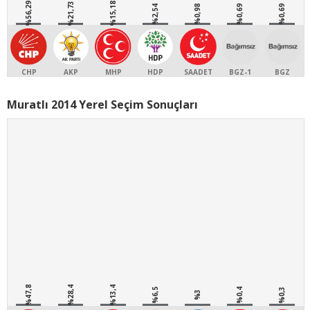
%56,29
%21,73
%15,18
%2,54
%0,98
%0,69
%0,69
CHP
AKP
MHP
HDP
SAADET
BGZ-1
BGZ
Muratlı 2014 Yerel Seçim Sonuçları
%47,8
%28,4
%13,4
%6,5
%0,4
%0,3
%3