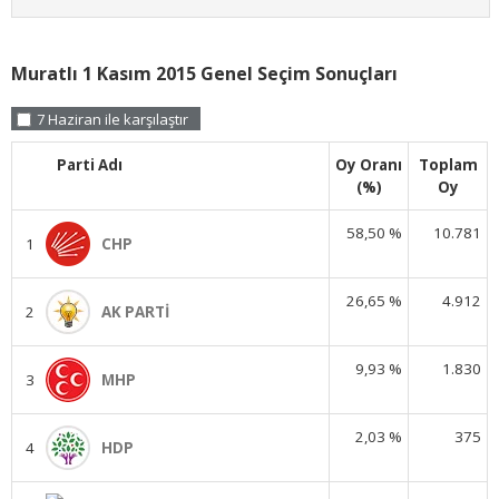
Muratlı 1 Kasım 2015 Genel Seçim Sonuçları
7 Haziran ile karşılaştır
Parti Adı
Oy Oranı
Toplam
(%)
Oy
58,50 %
10.781
1
CHP
26,65 %
4.912
2
AK PARTİ
9,93 %
1.830
3
MHP
2,03 %
375
4
HDP