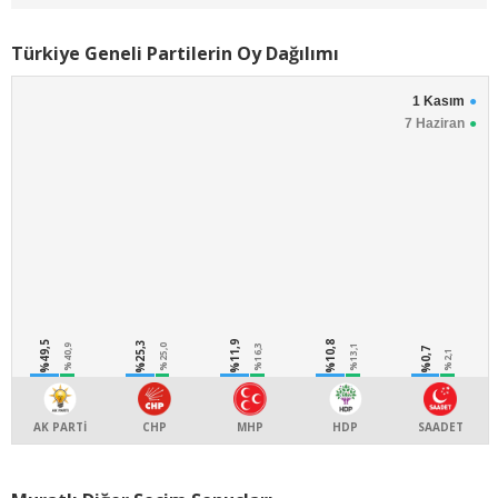
Türkiye Geneli Partilerin Oy Dağılımı
1 Kasım
7 Haziran
%49,5
%25,3
%11,9
%10,8
%40,9
%25,0
%16,3
%13,1
%0,7
%2,1
AK PARTİ
CHP
MHP
HDP
SAADET