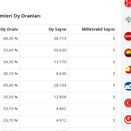
mleri Oy Oranları
Oy Oranı
Oy Sayısı
Milletvekil Sayısı
48,30 %
36.719
3
33,60 %
50.630
3
34,50 %
13.170
3
30,10 %
6.630
3
49,40 %
28.104
3
35,50 %
12.858
3
33,10 %
4.862
3
26,70 %
4.912
3