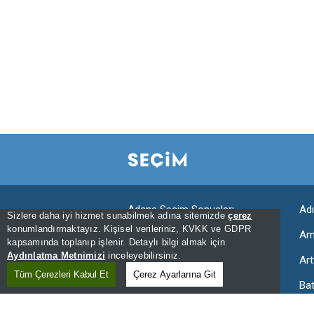
Adana Seçim Sonuçları
Ad
Sizlere daha iyi hizmet sunabilmek adına sitemizde
çerez
konumlandırmaktayız. Kişisel verileriniz, KVKK ve GDPR
Aksaray Seçim Sonuçları
Am
kapsamında toplanıp işlenir. Detaylı bilgi almak için
Aydınlatma Metnimizi
inceleyebilirsiniz.
Ardahan Seçim Sonuçları
Art
Tüm Çerezleri Kabul Et
Çerez Ayarlarına Git
Bartın Seçim Sonuçları
Ba
Bingöl Seçim Sonuçları
Bit