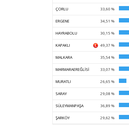
ÇORLU
33,60 %
ERGENE
34,51 %
HAYRABOLU
30,15 %
KAPAKLI
49,37 %
MALKARA
35,54 %
MARMARAEREĞLİSİ
33,07 %
MURATLI
26,65 %
SARAY
29,08 %
SÜLEYMANPAŞA
36,89 %
ŞARKÖY
29,62 %