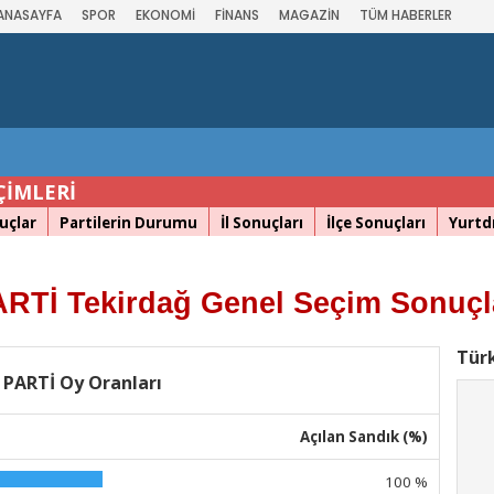
ANASAYFA
SPOR
EKONOMİ
FİNANS
MAGAZİN
TÜM HABERLER
ÇİMLERİ
uçlar
Partilerin Durumu
İl Sonuçları
İlçe Sonuçları
Yurtdı
RTİ Tekirdağ Genel Seçim Sonuçl
Türk
 PARTİ Oy Oranları
Açılan Sandık (%)
100 %