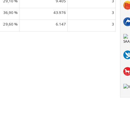
29,10 %
9.405
3
36,90 %
43.976
3
29,60 %
6.147
3