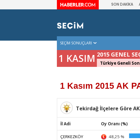
SON DAKİKA
SEÇİM SONUÇLARI
2015 GENEL SE
1 KASIM
Türkiye Geneli Son
1 Kasım 2015 AK PA
Tekirdağ İlçelere Göre AK
İl Adi
Oy Oranı (%)
ÇERKEZKÖY
48,25 %