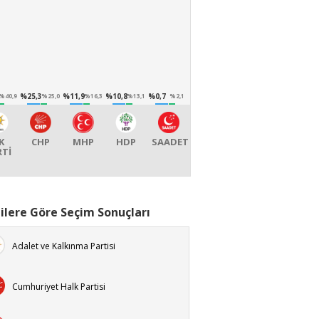
%25,3
%11,9
%10,8
%0,7
%40,9
%25,0
%16,3
%13,1
%2,1
K
CHP
MHP
HDP
SAADET
RTİ
ilere Göre Seçim Sonuçları
Adalet ve Kalkınma Partisi
Cumhuriyet Halk Partisi