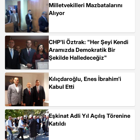
Milletvekilleri Mazbatalarını
Alıyor
CHP'li Öztrak: "Her Şeyi Kendi
Aramızda Demokratik Bir
Şekilde Halledeceğiz"
Kılıçdaroğlu, Enes İbrahim'i
Kabul Etti
Eşkinat Adli Yıl Açılış Törenine
Katıldı