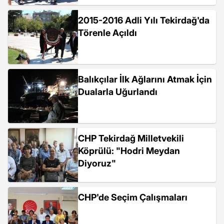
2015-2016 Adli Yılı Tekirdağ'da
Törenle Açıldı
Balıkçılar İlk Ağlarını Atmak İçin
Dualarla Uğurlandı
CHP Tekirdağ Milletvekili
Köprülü: "Hodri Meydan
Diyoruz"
CHP'de Seçim Çalışmaları