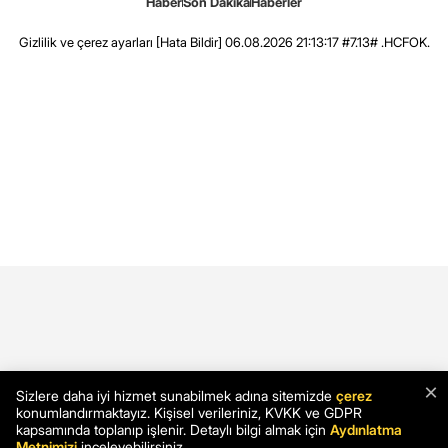
Haber
Son Dakika
Haberler
Gizlilik ve çerez ayarları
[Hata Bildir]
06.08.2026 21:13:17 #7.13# .HCFOK.
×
Sizlere daha iyi hizmet sunabilmek adına sitemizde
çerez
konumlandırmaktayız. Kişisel verileriniz, KVKK ve GDPR
kapsamında toplanıp işlenir. Detaylı bilgi almak için
Aydınlatma
Metnimizi
inceleyebilirsiniz.