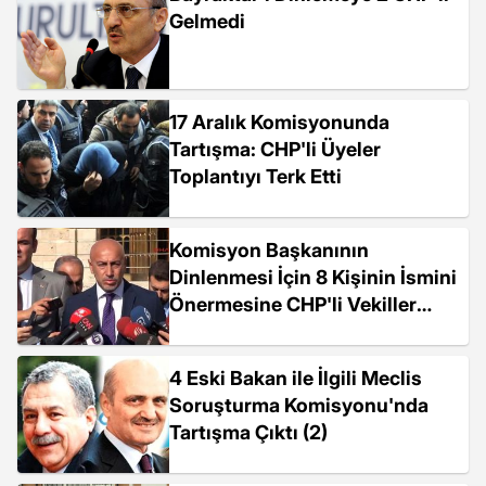
Gelmedi
17 Aralık Komisyonunda
Tartışma: CHP'li Üyeler
Toplantıyı Terk Etti
Komisyon Başkanının
Dinlenmesi İçin 8 Kişinin İsmini
Önermesine CHP'li Vekiller
Tepki Gösterdi
4 Eski Bakan ile İlgili Meclis
Soruşturma Komisyonu'nda
Tartışma Çıktı (2)