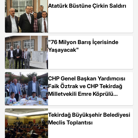
Atatürk Büstüne Çirkin Saldırı
"76 Milyon Barış İçerisinde
Yaşayacak"
CHP Genel Başkan Yardımcısı
Faik Öztrak ve CHP Tekirdağ
Milletvekili Emre Köprülü
Süleymanpaşa...
Tekirdağ Büyükşehir Belediyesi
Meclis Toplantısı