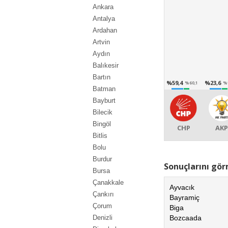
Ankara
Antalya
Ardahan
Artvin
Aydın
Balıkesir
Bartın
%59,4
%23,6
%60,1
%
Batman
Bayburt
Bilecik
Bingöl
CHP
AKP
Bitlis
Bolu
Burdur
Sonuçlarını görm
Bursa
Çanakkale
Ayvacık
Çankırı
Bayramiç
Çorum
Biga
Bozcaada
Denizli