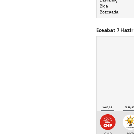
Biga
Bozcaada
Eceabat 7 Hazir
%60,07
%19,9
CHP
AKP