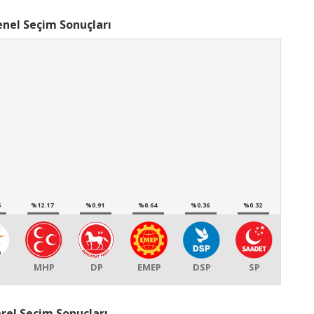
nel Seçim Sonuçları
5
%12.17
%0.91
%0.64
%0.36
%0.32
MHP
DP
EMEP
DSP
SP
rel Seçim Sonuçları