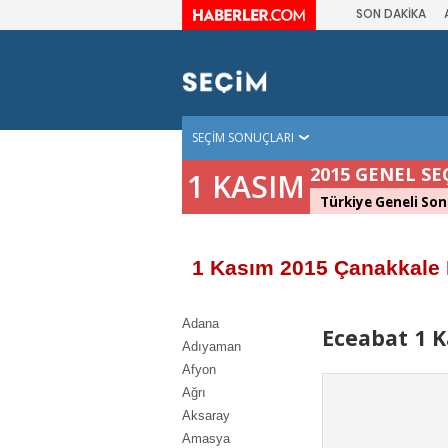
SON DAKİKA
SEÇİM SONUÇLARI
2015 GENEL SE
1 KASIM
Türkiye Geneli Son
1 Kasım 2015 Çanakkale 
Adana
Eceabat 1 K
Adıyaman
Afyon
Ağrı
Aksaray
Amasya