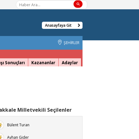
Anasayfaya Git
ŞEHİRLER
şı Sonuçları
Kazananlar
Adaylar
kkale Milletvekili Seçilenler
Bülent Turan
Ayhan Gider