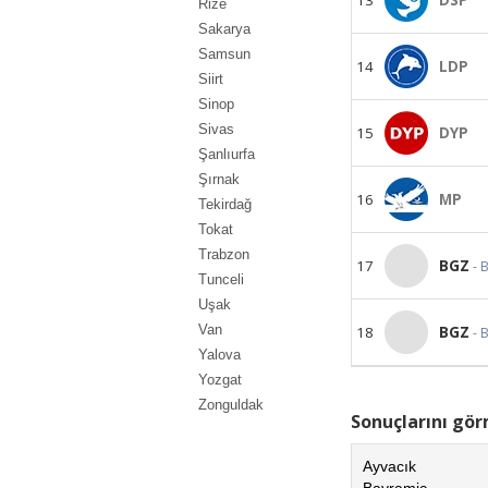
Rize
Sakarya
Samsun
14
LDP
Siirt
Sinop
Sivas
15
DYP
Şanlıurfa
Şırnak
16
MP
Tekirdağ
Tokat
Trabzon
17
BGZ
- 
Tunceli
Uşak
Van
18
BGZ
- 
Yalova
Yozgat
Zonguldak
Sonuçlarını görm
Ayvacık
Bayramiç