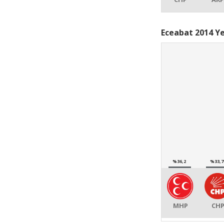
Eceabat 2014 Ye
%36,2
%33,7
MHP
CH