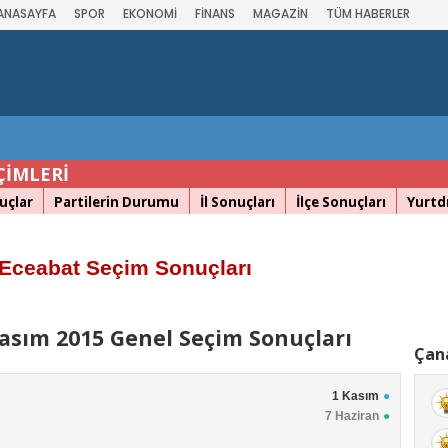
ANASAYFA
SPOR
EKONOMİ
FİNANS
MAGAZİN
TÜM HABERLER
ÇİMLERİ
uçlar
Partilerin Durumu
İl Sonuçları
İlçe Sonuçları
Yurtdı
Eceabat Seçim Sonuçları
asım 2015 Genel Seçim Sonuçları
Çana
1 Kasım
7 Haziran