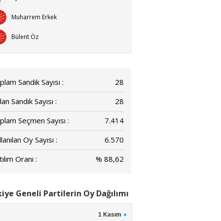
Muharrem Erkek
Bülent Öz
plam Sandık Sayısı :
28
lan Sandık Sayısı :
28
plam Seçmen Sayısı :
7.414
lanılan Oy Sayısı :
6.570
ılım Oranı :
% 88,62
iye Geneli Partilerin Oy Dağılımı
1 Kasım