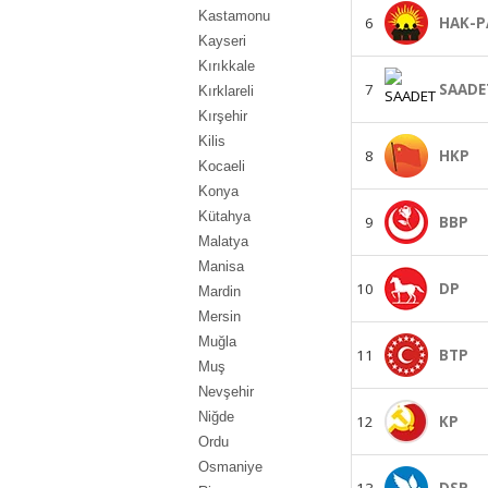
Kastamonu
6
HAK-P
Kayseri
Kırıkkale
7
SAADE
Kırklareli
Kırşehir
Kilis
8
HKP
Kocaeli
Konya
Kütahya
9
BBP
Malatya
Manisa
10
DP
Mardin
Mersin
Muğla
11
BTP
Muş
Nevşehir
Niğde
12
KP
Ordu
Osmaniye
13
DSP