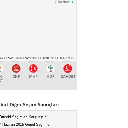
7 Haziran
%25,3
%11,9
%10,8
%0,7
%40,9
%25,0
%16,3
%13,1
%2,1
K
CHP
MHP
HDP
SAADET
RTİ
bat Diğer Seçim Sonuçları
Önceki Seçimleri Karşılaştır
7 Haziran 2015 Genel Seçimleri