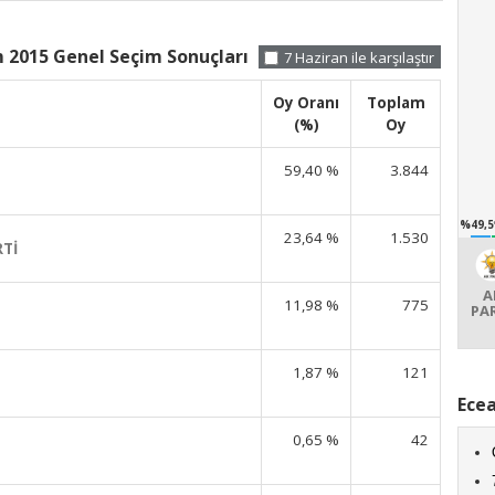
 2015 Genel Seçim Sonuçları
7 Haziran ile karşılaştır
Oy Oranı
Toplam
(%)
Oy
59,40 %
3.844
%49,5
23,64 %
1.530
RTİ
A
11,98 %
775
PA
1,87 %
121
Ecea
0,65 %
42