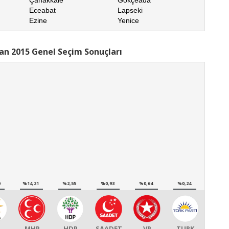
Eceabat
Lapseki
Ezine
Yenice
an 2015 Genel Seçim Sonuçları
0
%14,21
%2,55
%0,93
%0,64
%0,24
MHP
HDP
SAADET
VP
TURK