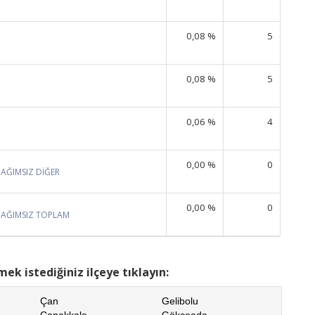
0,08 %
5
0,08 %
5
0,06 %
4
0,00 %
0
BAĞIMSIZ DİĞER
0,00 %
0
BAĞIMSIZ TOPLAM
ek istediğiniz ilçeye tıklayın:
Çan
Gelibolu
Çanakkale
Gökçeada