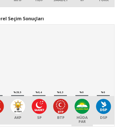
rel Seçim Sonuçları
%29,5
%0,4
%0,3
%0
%0
P
AKP
SP
BTP
HÜDA
DSP
PAR