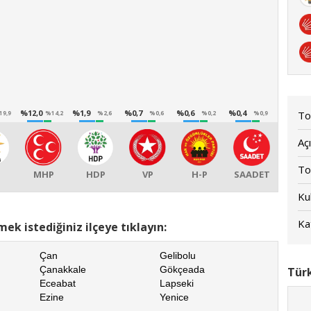
%12,0
%1,9
%0,7
%0,6
%0,4
To
19,9
%14,2
%2,6
%0,6
%0,2
%0,9
Açı
To
MHP
HDP
VP
H-P
SAADET
Kul
Kat
ek istediğiniz ilçeye tıklayın:
Çan
Gelibolu
Çanakkale
Gökçeada
Türk
Eceabat
Lapseki
Ezine
Yenice