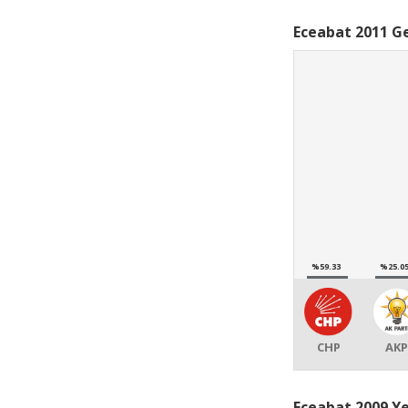
Eceabat 2011 Ge
%59.33
%25.0
CHP
AKP
Eceabat 2009 Ye