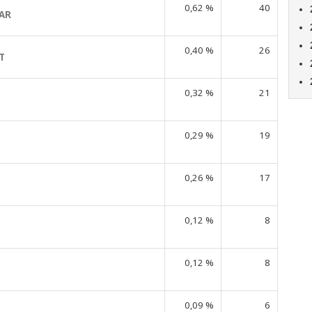
0,62 %
40
AR
0,40 %
26
T
0,32 %
21
0,29 %
19
0,26 %
17
0,12 %
8
0,12 %
8
0,09 %
6