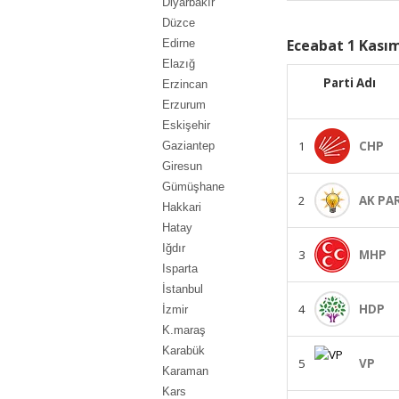
Diyarbakır
Düzce
Eceabat 1 Kasım
Edirne
Elazığ
Parti Adı
Erzincan
Erzurum
Eskişehir
1
CHP
Gaziantep
Giresun
Gümüşhane
2
AK PA
Hakkari
Hatay
Iğdır
3
MHP
Isparta
İstanbul
4
HDP
İzmir
K.maraş
Karabük
5
VP
Karaman
Kars