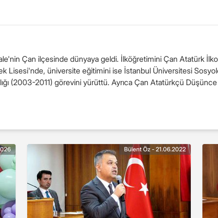
le'nin Çan ilçesinde dünyaya geldi. İlköğretimini Çan Atatürk İlk
ek Lisesi'nde, üniversite eğitimini ise İstanbul Üniversitesi Sosy
ğı (2003-2011) görevini yürüttü. Ayrıca Çan Atatürkçü Düşünce
2026
Bülent Öz - 21.06.2022