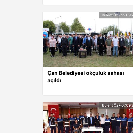
Bülent Öz - 22.09.
Çan Belediyesi okçuluk sahası
açıldı
Bülent Öz - 07.09.