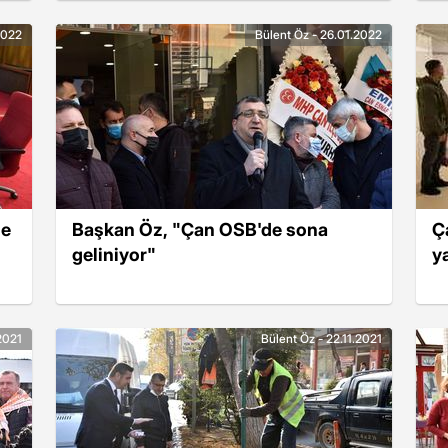
2022
Bülent Öz - 26.01.2022
de
Başkan Öz, "Çan OSB'de sona
Ça
geliniyor"
y
2021
Bülent Öz - 22.11.2021