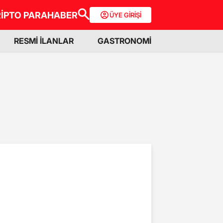
İPTO PARA
HABER
ÜYE GİRİŞİ
RESMİ İLANLAR
GASTRONOMİ