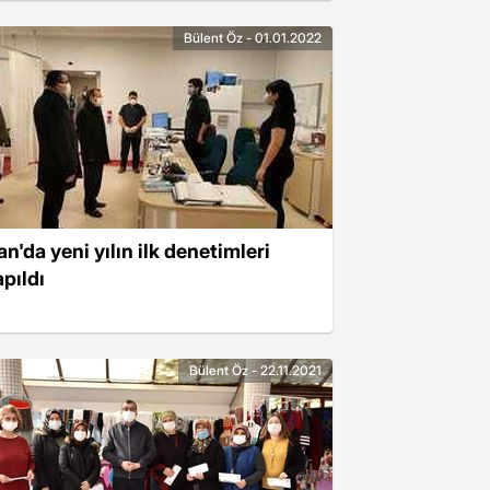
Bülent Öz - 01.01.2022
n'da yeni yılın ilk denetimleri
apıldı
Bülent Öz - 22.11.2021