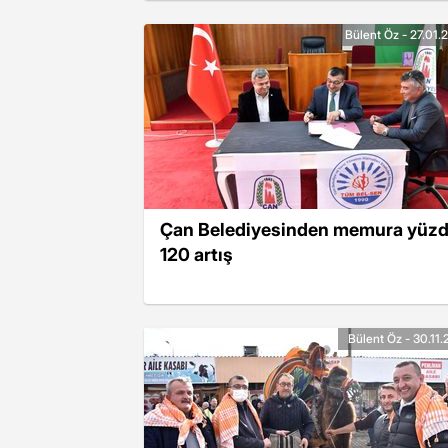
Bülent Öz - 27.01.
Çan Belediyesinden memura yüz
120 artış
Bülent Öz - 30.11.