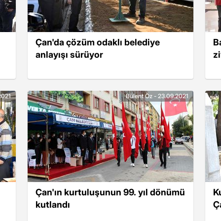
Çan'da çözüm odaklı belediye
B
anlayışı sürüyor
z
.2021
Bülent Öz - 23.09.2021
Çan'ın kurtuluşunun 99. yıl dönümü
K
kutlandı
Ç