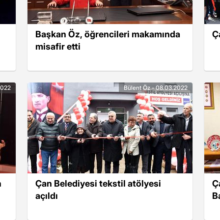
Başkan Öz, öğrencileri makamında
Ça
misafir etti
2022
Bülent Öz - 08.03.2022
n
Çan Belediyesi tekstil atölyesi
Ç
açıldı
B