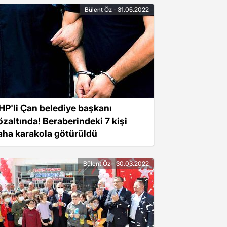
Bülent Öz - 31.05.2022
HP'li Çan belediye başkanı
özaltında! Beraberindeki 7 kişi
aha karakola götürüldü
Bülent Öz - 30.03.2022