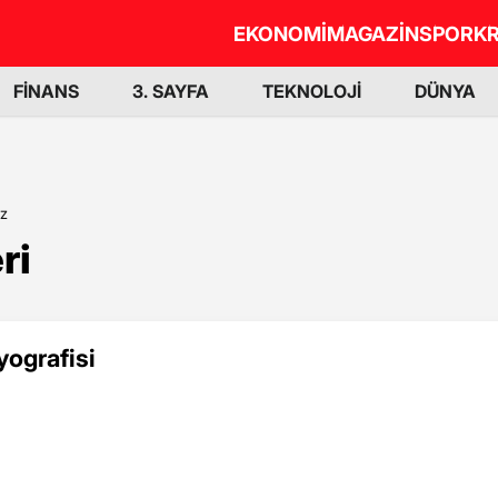
EKONOMİ
MAGAZİN
SPOR
KR
FİNANS
3. SAYFA
TEKNOLOJİ
DÜNYA
Öz
ri
yografisi