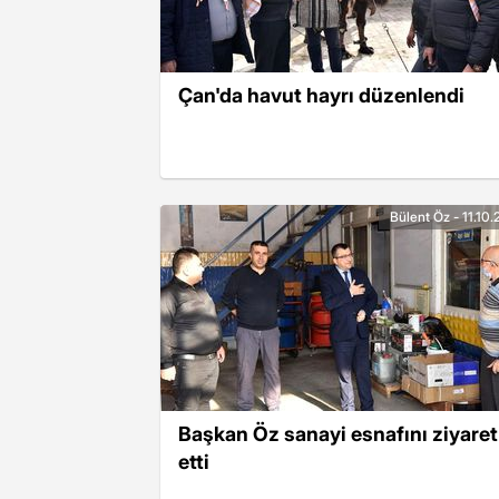
Çan'da havut hayrı düzenlendi
Bülent Öz - 11.10
Başkan Öz sanayi esnafını ziyaret
etti