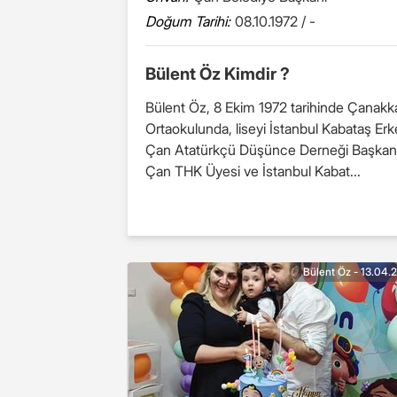
Doğum Tarihi:
08.10.1972 / -
Bülent Öz Kimdir ?
Bülent Öz, 8 Ekim 1972 tarihinde Çanakka
Ortaokulunda, liseyi İstanbul Kabataş Erk
Çan Atatürkçü Düşünce Derneği Başkanlı
Çan THK Üyesi ve İstanbul Kabat...
Bülent Öz - 13.04.