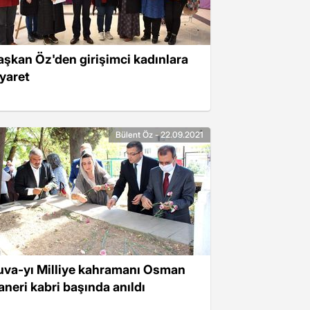
aşkan Öz'den girişimci kadınlara
iyaret
Bülent Öz - 22.09.2021
uva-yı Milliye kahramanı Osman
aneri kabri başında anıldı