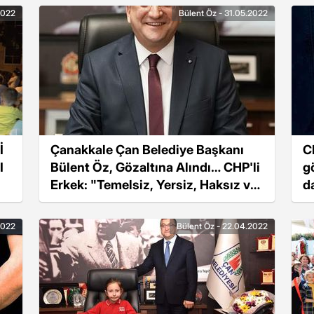
2022
Bülent Öz - 31.05.2022
İ
Çanakkale Çan Belediye Başkanı
C
I
Bülent Öz, Gözaltına Alındı… CHP'li
g
Erkek: "Temelsiz, Yersiz, Haksız ve
d
Hukuksuz"Lent Öz Gözaltına Alındı
2022
Bülent Öz - 22.04.2022