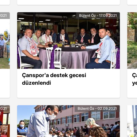
2021
Bülent Öz - 17.09.2021
Çanspor'a destek gecesi
Ç
düzenlendi
ye
2021
Bülent Öz - 02.09.2021