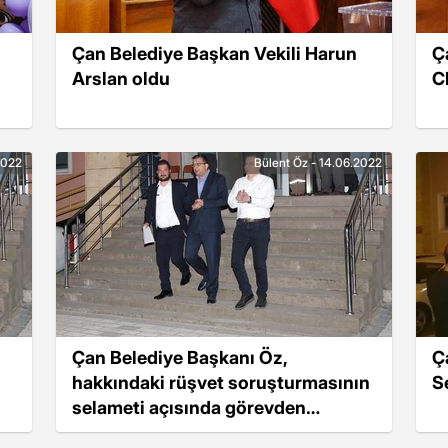
Çan Belediye Başkan Vekili Harun
Ç
Arslan oldu
C
2022
Bülent Öz - 14.06.2022
Çan Belediye Başkanı Öz,
Ç
hakkındaki rüşvet soruşturmasının
S
selameti açısında görevden
uzaklaştırıldı