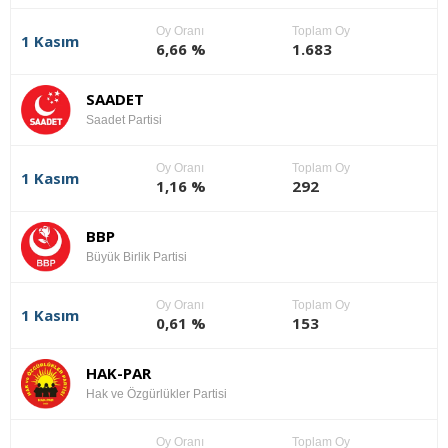
Oy Oranı
Toplam Oy
1 Kasım
6,66 %
1.683
SAADET
Saadet Partisi
Oy Oranı
Toplam Oy
1 Kasım
1,16 %
292
BBP
Büyük Birlik Partisi
Oy Oranı
Toplam Oy
1 Kasım
0,61 %
153
HAK-PAR
Hak ve Özgürlükler Partisi
Oy Oranı
Toplam Oy