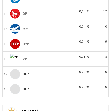
0,05 %
12
13
DP
0,04 %
10
14
MP
0,04 %
9
15
DYP
0,03 %
8
16
VP
0,00 %
0
17
BGZ
0,00 %
0
18
BGZ
AK PARTİ