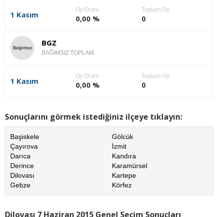
Oy Oranı
Toplam Oy
1 Kasım
0,00 %
0
BGZ
BAĞIMSIZ TOPLAM
Oy Oranı
Toplam Oy
1 Kasım
0,00 %
0
Sonuçlarını görmek istediğiniz ilçeye tıklayın:
Başiskele
Gölcük
Çayırova
İzmit
Darıca
Kandıra
Derince
Karamürsel
Dilovası
Kartepe
Gebze
Körfez
Dilovası 7 Haziran 2015 Genel Seçim Sonuçları