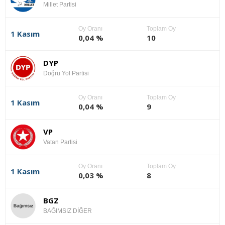
Millet Partisi
Oy Oranı
Toplam Oy
1 Kasım
0,04 %
10
DYP
Doğru Yol Partisi
Oy Oranı
Toplam Oy
1 Kasım
0,04 %
9
VP
Vatan Partisi
Oy Oranı
Toplam Oy
1 Kasım
0,03 %
8
BGZ
BAĞIMSIZ DİĞER