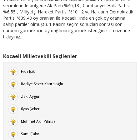
seçimlerinde bölgede Ak Parti %40,13 , Cumhuriyet Halk Partisi
%6,55 , Milliyetçi Hareket Partisi %10,12 ve Halkların Demokratik
Partisi %39,48 oy oranları ile Kocaeli ilinde en çok oy oranına
sahip partiler olmuştu. 1 Kasım seçim sonuçları sonrası son
durumu görmek için oy dağılımını görmek istediğiniz ilin üzerine
tıklayınız.
Kocaeli Milletvekili Seçilenler
Fikri Işık
Radiye Sezer Katırcıoğlu
Zeki Aygün
İlyas Şeker
Mehmet Akif Yılmaz
Sami Çakır