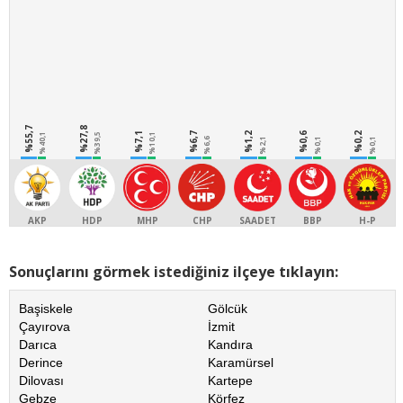
%55,7
%27,8
%7,1
%6,7
%1,2
%0,6
%0,2
%40,1
%39,5
%10,1
%6,6
%2,1
%0,1
%0,1
AKP
HDP
MHP
CHP
SAADET
BBP
H-P
Sonuçlarını görmek istediğiniz ilçeye tıklayın:
Başiskele
Gölcük
Çayırova
İzmit
Darıca
Kandıra
Derince
Karamürsel
Dilovası
Kartepe
Gebze
Körfez