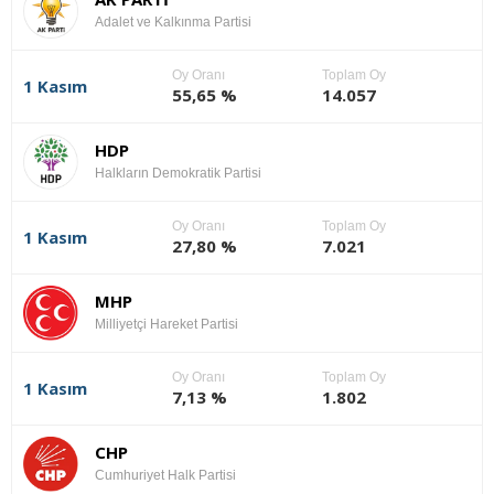
Adalet ve Kalkınma Partisi
Oy Oranı
Toplam Oy
1 Kasım
55,65 %
14.057
HDP
Halkların Demokratik Partisi
Oy Oranı
Toplam Oy
1 Kasım
27,80 %
7.021
MHP
Milliyetçi Hareket Partisi
Oy Oranı
Toplam Oy
1 Kasım
7,13 %
1.802
CHP
Cumhuriyet Halk Partisi