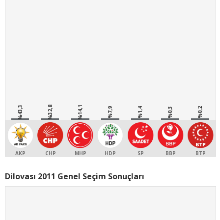
%43,3
%32,8
%14,1
%7,9
%1,4
%0,3
%0,2
AKP
CHP
MHP
HDP
SP
BBP
BTP
Dilovası 2011 Genel Seçim Sonuçları