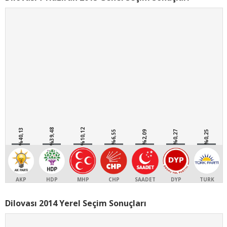
%40,13
%39,48
%10,12
%6,55
%2,09
%0,27
%0,25
AKP
HDP
MHP
CHP
SAADET
DYP
TURK
Dilovası 2014 Yerel Seçim Sonuçları