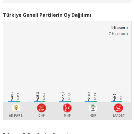
Türkiye Geneli Partilerin Oy Dağılımı
1 Kasım
7 Haziran
%49,5
%25,3
%11,9
%10,8
%40,9
%25,0
%16,3
%13,1
%0,7
%2,1
AK PARTİ
CHP
MHP
HDP
SAADET