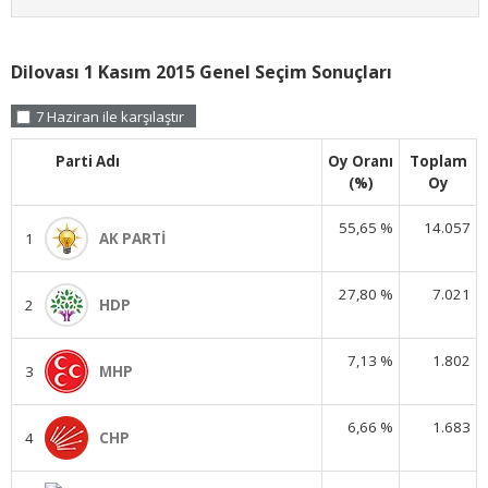
Dilovası 1 Kasım 2015 Genel Seçim Sonuçları
7 Haziran ile karşılaştır
Parti Adı
Oy Oranı
Toplam
(%)
Oy
55,65 %
14.057
1
AK PARTİ
27,80 %
7.021
2
HDP
7,13 %
1.802
3
MHP
6,66 %
1.683
4
CHP