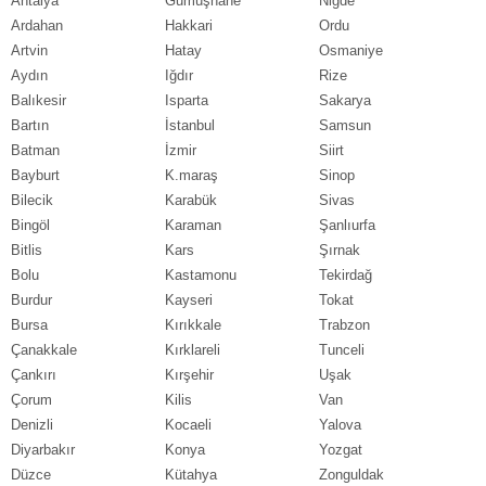
Antalya
Gümüşhane
Niğde
Ardahan
Hakkari
Ordu
Artvin
Hatay
Osmaniye
Aydın
Iğdır
Rize
Balıkesir
Isparta
Sakarya
Bartın
İstanbul
Samsun
Batman
İzmir
Siirt
Bayburt
K.maraş
Sinop
Bilecik
Karabük
Sivas
Bingöl
Karaman
Şanlıurfa
Bitlis
Kars
Şırnak
Bolu
Kastamonu
Tekirdağ
Burdur
Kayseri
Tokat
Bursa
Kırıkkale
Trabzon
Çanakkale
Kırklareli
Tunceli
Çankırı
Kırşehir
Uşak
Çorum
Kilis
Van
Denizli
Kocaeli
Yalova
Diyarbakır
Konya
Yozgat
Düzce
Kütahya
Zonguldak