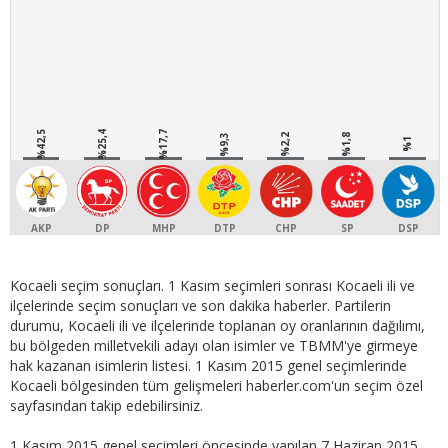
%42,5
%25,4
%17,7
%9,3
%2,2
%1,8
%1
AKP
DP
MHP
DTP
CHP
SP
DSP
Kocaeli seçim sonuçları. 1 Kasım seçimleri sonrası Kocaeli ili ve
ilçelerinde seçim sonuçları ve son dakika haberler. Partilerin
durumu, Kocaeli ili ve ilçelerinde toplanan oy oranlarının dağılımı,
bu bölgeden milletvekili adayı olan isimler ve TBMM'ye girmeye
hak kazanan isimlerin listesi. 1 Kasım 2015 genel seçimlerinde
Kocaeli bölgesinden tüm gelişmeleri haberler.com'un seçim özel
sayfasından takip edebilirsiniz.
1 Kasım 2015 genel seçimleri öncesinde yapılan 7 Haziran 2015