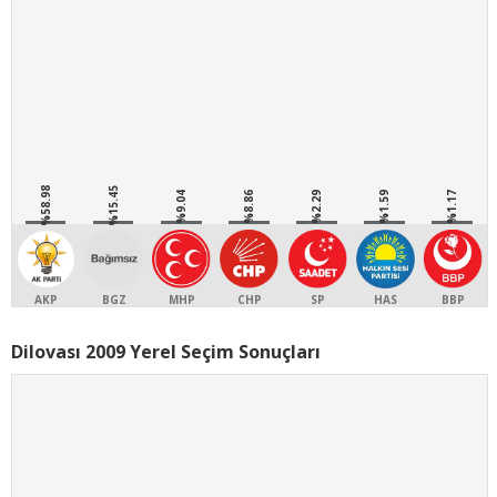
%58.98
%15.45
%9.04
%8.86
%2.29
%1.59
%1.17
AKP
BGZ
MHP
CHP
SP
HAS
BBP
Dilovası 2009 Yerel Seçim Sonuçları