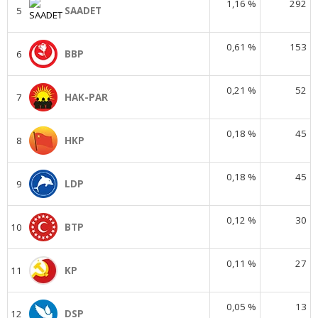
1,16 %
292
5
SAADET
0,61 %
153
6
BBP
0,21 %
52
7
HAK-PAR
0,18 %
45
8
HKP
0,18 %
45
9
LDP
0,12 %
30
10
BTP
0,11 %
27
11
KP
0,05 %
13
12
DSP