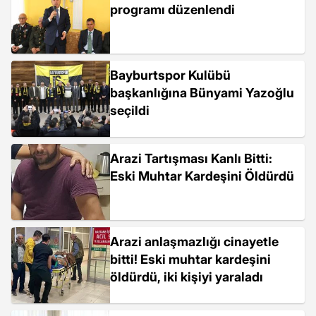
programı düzenlendi
Bayburtspor Kulübü
başkanlığına Bünyami Yazoğlu
seçildi
Arazi Tartışması Kanlı Bitti:
Eski Muhtar Kardeşini Öldürdü
Arazi anlaşmazlığı cinayetle
bitti! Eski muhtar kardeşini
öldürdü, iki kişiyi yaraladı