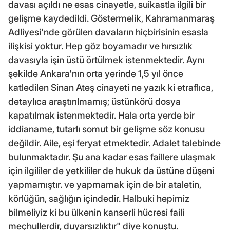
davası açıldı ne esas cinayetle, suikastla ilgili bir
gelişme kaydedildi. Göstermelik, Kahramanmaraş
Adliyesi'nde görülen davaların hiçbirisinin esasla
ilişkisi yoktur. Hep göz boyamadır ve hırsızlık
davasıyla işin üstü örtülmek istenmektedir. Aynı
şekilde Ankara'nın orta yerinde 1,5 yıl önce
katledilen Sinan Ateş cinayeti ne yazık ki etraflıca,
detaylıca araştırılmamış; üstünkörü dosya
kapatılmak istenmektedir. Hala orta yerde bir
iddianame, tutarlı somut bir gelişme söz konusu
değildir. Aile, eşi feryat etmektedir. Adalet talebinde
bulunmaktadır. Şu ana kadar esas faillere ulaşmak
için ilgililer de yetkililer de hukuk da üstüne düşeni
yapmamıştır. ve yapmamak için de bir ataletin,
körlüğün, sağlığın içindedir. Halbuki hepimiz
bilmeliyiz ki bu ülkenin kanserli hücresi faili
meçhullerdir, duyarsızlıktır" diye konuştu.