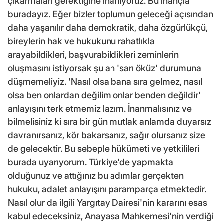
çıkarmaları gerektiğine inanıyoruz. Bu inançla
buradayız. Eğer bizler toplumun geleceği açısından
daha yaşanılır daha demokratik, daha özgürlükçü,
bireylerin hak ve hukukunu rahatlıkla
arayabildikleri, başvurabildikleri zeminlerin
oluşmasını istiyorsak şu an 'sarı öküz' durumuna
düşmemeliyiz. 'Nasıl olsa bana sıra gelmez, nasıl
olsa ben onlardan değilim onlar benden değildir'
anlayışını terk etmemiz lazım. İnanmalısınız ve
bilmelisiniz ki sıra bir gün mutlak anlamda duyarsız
davranırsanız, kör bakarsanız, sağır olursanız size
de gelecektir. Bu sebeple hükümeti ve yetkilileri
burada uyarıyorum. Türkiye'de yapmakta
olduğunuz ve attığınız bu adımlar gerçekten
hukuku, adalet anlayışını paramparça etmektedir.
Nasıl olur da ilgili Yargıtay Dairesi'nin kararını esas
kabul edeceksiniz, Anayasa Mahkemesi'nin verdiği