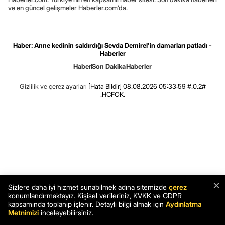
ve en güncel gelişmeler Haberler.com’da.
Haber: Anne kedinin saldırdığı Sevda Demirel'in damarları patladı -
Haberler
Haber
Son Dakika
Haberler
Gizlilik ve çerez ayarları
[Hata Bildir]
08.08.2026 05:33:59 #.0.2#
.HCFOK.
×
Sizlere daha iyi hizmet sunabilmek adına sitemizde
çerez
konumlandırmaktayız. Kişisel verileriniz, KVKK ve GDPR
kapsamında toplanıp işlenir. Detaylı bilgi almak için
Aydınlatma
Metnimizi
inceleyebilirsiniz.