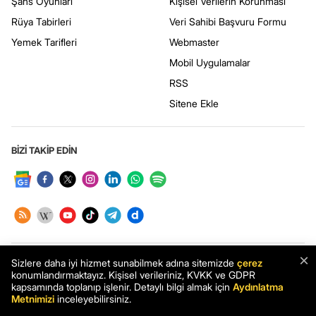
Şans Oyunları
Kişisel Verilerin Korunması
Rüya Tabirleri
Veri Sahibi Başvuru Formu
Yemek Tarifleri
Webmaster
Mobil Uygulamalar
RSS
Sitene Ekle
BİZİ TAKİP EDİN
×
Sizlere daha iyi hizmet sunabilmek adına sitemizde
çerez
UYGULAMAMIZI İNDİRİN
konumlandırmaktayız. Kişisel verileriniz, KVKK ve GDPR
kapsamında toplanıp işlenir. Detaylı bilgi almak için
Aydınlatma
Metnimizi
inceleyebilirsiniz.