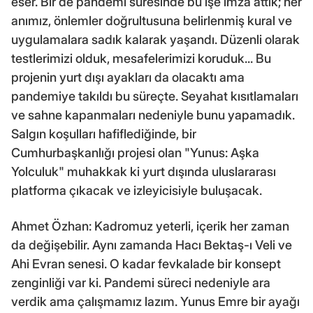
eser. Bir de pandemi süresinde bu işe imza attık; her
anımız, önlemler doğrultusuna belirlenmiş kural ve
uygulamalara sadık kalarak yaşandı. Düzenli olarak
testlerimizi olduk, mesafelerimizi koruduk... Bu
projenin yurt dışı ayakları da olacaktı ama
pandemiye takıldı bu süreçte. Seyahat kısıtlamaları
ve sahne kapanmaları nedeniyle bunu yapamadık.
Salgın koşulları hafiflediğinde, bir
Cumhurbaşkanlığı projesi olan "Yunus: Aşka
Yolculuk" muhakkak ki yurt dışında uluslararası
platforma çıkacak ve izleyicisiyle buluşacak.
Ahmet Özhan: Kadromuz yeterli, içerik her zaman
da değişebilir. Aynı zamanda Hacı Bektaş-ı Veli ve
Ahi Evran senesi. O kadar fevkalade bir konsept
zenginliği var ki. Pandemi süreci nedeniyle ara
verdik ama çalışmamız lazım. Yunus Emre bir ayağı