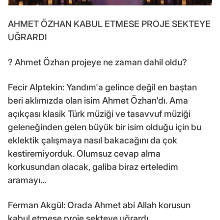
AHMET ÖZHAN KABUL ETMESE PROJE SEKTEYE
UĞRARDI
? Ahmet Özhan projeye ne zaman dahil oldu?
Fecir Alptekin: Yandım'a gelince değil en baştan
beri aklımızda olan isim Ahmet Özhan'dı. Ama
açıkçası klasik Türk müziği ve tasavvuf müziği
geleneğinden gelen büyük bir isim olduğu için bu
eklektik çalışmaya nasıl bakacağını da çok
kestiremiyorduk. Olumsuz cevap alma
korkusundan olacak, galiba biraz erteledim
aramayı...
Ferman Akgül: Orada Ahmet abi Allah korusun
kabul etmese proje sekteye uğrardı.