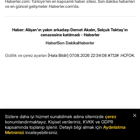
Haberler.com: Türkiye’nin en kapsamlı haber sitesi. Son dakika haberleri
ve en güncel gelişmeler Haberler.com’da.
Haber: Alişan'ın yakın arkadaşı Demet Akalın, Selçuk Tektaş'ın
cenazesine katılmadı - Haberler
Haber
Son Dakika
Haberler
Gizlilik ve çerez ayarları
[Hata Bildir]
07.08.2026 22:34:08 #7.12# .HCFOK.
×
Sizlere daha iyi hizmet sunabilmek adına sitemizde
çerez
konumlandırmaktayız. Kişisel verileriniz, KVKK ve GDPR
kapsamında toplanıp işlenir. Detaylı bilgi almak için
Aydınlatma
Metnimizi
inceleyebilirsiniz.