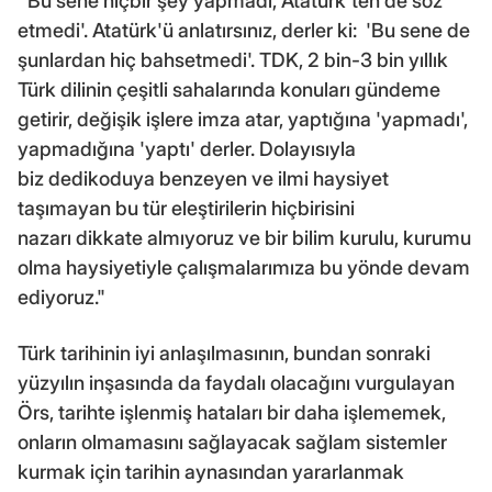
'Bu sene hiçbir şey yapmadı, Atatürk'ten de söz
etmedi'. Atatürk'ü anlatırsınız, derler ki: 'Bu sene de
şunlardan hiç bahsetmedi'. TDK, 2 bin-3 bin yıllık
Türk dilinin çeşitli sahalarında konuları gündeme
getirir, değişik işlere imza atar, yaptığına 'yapmadı',
yapmadığına 'yaptı' derler. Dolayısıyla
biz dedikoduya benzeyen ve ilmi haysiyet
taşımayan bu tür eleştirilerin hiçbirisini
nazarı dikkate almıyoruz ve bir bilim kurulu, kurumu
olma haysiyetiyle çalışmalarımıza bu yönde devam
ediyoruz."
Türk tarihinin iyi anlaşılmasının, bundan sonraki
yüzyılın inşasında da faydalı olacağını vurgulayan
Örs, tarihte işlenmiş hataları bir daha işlememek,
onların olmamasını sağlayacak sağlam sistemler
kurmak için tarihin aynasından yararlanmak