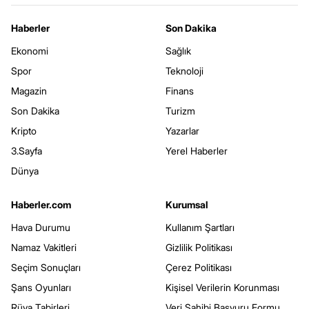
Haberler
Son Dakika
Ekonomi
Sağlık
Spor
Teknoloji
Magazin
Finans
Son Dakika
Turizm
Kripto
Yazarlar
3.Sayfa
Yerel Haberler
Dünya
Haberler.com
Kurumsal
Hava Durumu
Kullanım Şartları
Namaz Vakitleri
Gizlilik Politikası
Seçim Sonuçları
Çerez Politikası
Şans Oyunları
Kişisel Verilerin Korunması
Rüya Tabirleri
Veri Sahibi Başvuru Formu