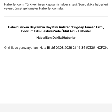
Haberler.com: Türkiye’nin en kapsamlı haber sitesi. Son dakika haberleri
ve en güncel gelişmeler Haberler.com’da.
Haber: Serkan Bayram'ın Hayatını Anlatan 'Buğday Tanesi' Filmi,
Bodrum Film Festivali'nde Ödül Aldı - Haberler
Haber
Son Dakika
Haberler
Gizlilik ve çerez ayarları
[Hata Bildir]
07.08.2026 21:45:34 #7.13# .HCFOK.