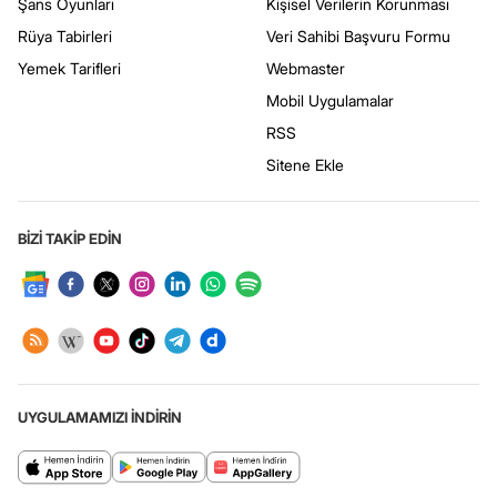
Şans Oyunları
Kişisel Verilerin Korunması
Rüya Tabirleri
Veri Sahibi Başvuru Formu
Yemek Tarifleri
Webmaster
Mobil Uygulamalar
RSS
Sitene Ekle
BİZİ TAKİP EDİN
UYGULAMAMIZI İNDİRİN