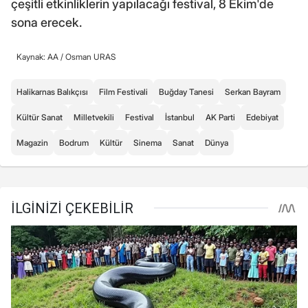
çeşitli etkinliklerin yapılacağı festival, 8 Ekim'de
sona erecek.
Kaynak: AA /
Osman URAS
Halikarnas Balıkçısı
Film Festivali
Buğday Tanesi
Serkan Bayram
Kültür Sanat
Milletvekili
Festival
İstanbul
AK Parti
Edebiyat
Magazin
Bodrum
Kültür
Sinema
Sanat
Dünya