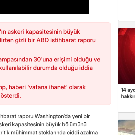
ın askeri kapasitesinin büyük
ten gizli bir ABD istihbarat raporu
 rampasından 30'una erişimi olduğu ve
kullanılabilir durumda olduğu iddia
, haberi 'vatana ihanet' olarak
14 ayd
gösterdi.
hakkın
ihbarat raporu Washington’da yeni bir
 askeri kapasitesinin büyük bölümünü
kritik mühimmat stoklarında ciddi azalma