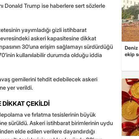
ı Donald Trump ise haberlere sert sözlerle
sinin yayımladığı gizli istihbarat
evresindeki askeri kapasitesine dikkat
rampasının 30’una erişim sağlamayı sürdürdüğü
Deniz
ekip s
70’inin kullanılabilir durumda olduğu iddia
avaş gemilerini tehdit edebilecek askeri
 yer verildi.
E DİKKAT ÇEKİLDİ
 depolama ve fırlatma tesislerinin büyük
 sürüldü. Askeri istihbarat birimlerinin uydu
inden elde edilen verilere dayandırdığı