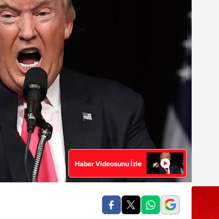
Haber Videosunu İzle