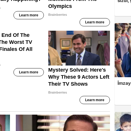
sızdı,
İmzay