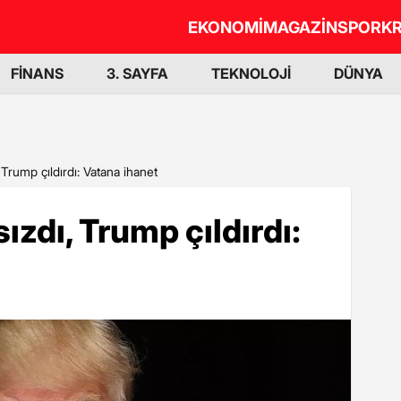
EKONOMİ
MAGAZİN
SPOR
KR
FİNANS
3. SAYFA
TEKNOLOJİ
DÜNYA
, Trump çıldırdı: Vatana ihanet
sızdı, Trump çıldırdı: