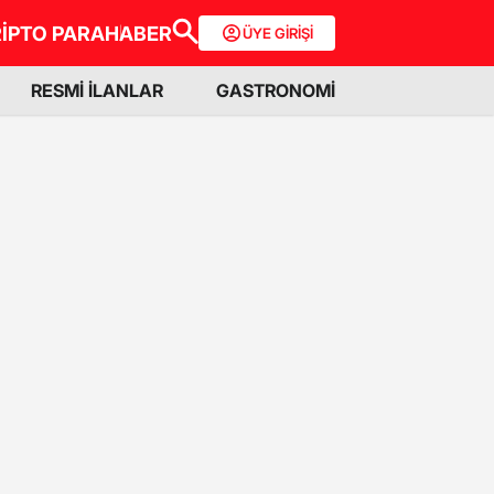
İPTO PARA
HABER
ÜYE GİRİŞİ
RESMİ İLANLAR
GASTRONOMİ