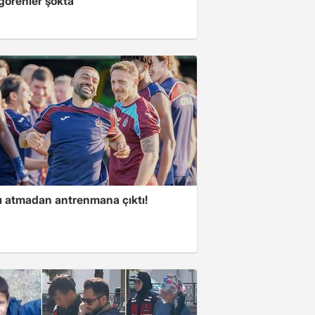
 görenler şokta
ı atmadan antrenmana çıktı!