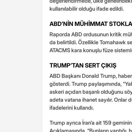
değerlendirmede, ülke genelindeki y
kullanılabilir olduğu ifade edildi.
ABD’NİN MÜHİMMAT STOKLA
Raporda ABD ordusunun kritik müh
da belirtildi. Özellikle Tomahawk se
ATACMS kara konuşlu füze sistemle
TRUMP’TAN SERT ÇIKIŞ
ABD Başkanı Donald Trump, habere
gösterdi. Trump paylaşımında, “Ya
askeri açıdan başarılı olduğunu söy
adeta vatana ihanet sayılır. Onlar 
ifadelerini kullandı.
Trump ayrıca İran’a ait 159 gemini
Açıklamasında, “Bunların yaptığı, 