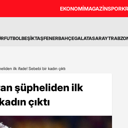
EKONOMİ
MAGAZİN
SPOR
KR
ÜR
FUTBOL
BEŞİKTAŞ
FENERBAHÇE
GALATASARAY
TRABZO
eliden ilk ifade! Sebebi bir kadın çıktı
ran şüpheliden ilk
kadın çıktı