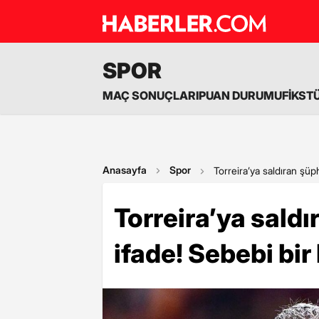
SPOR
MAÇ SONUÇLARI
PUAN DURUMU
FİKST
Anasayfa
Spor
Torreira’ya saldıran şüph
Torreira’ya saldı
ifade! Sebebi bir 