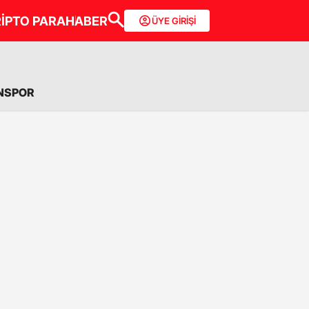
İPTO PARA
HABER
ÜYE GİRİŞİ
NSPOR