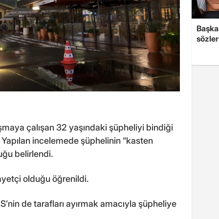
Başkan
sözler
aşmaya çalışan 32 yaşındaki şüpheliyi bindiği
. Yapılan incelemede şüphelinin “kasten
u belirlendi.
ayetçi olduğu öğrenildi.
E.S’nin de tarafları ayırmak amacıyla şüpheliye