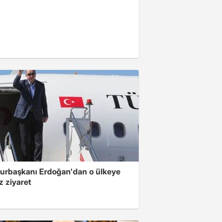
rbaşkanı Erdoğan'dan o ülkeye
z ziyaret