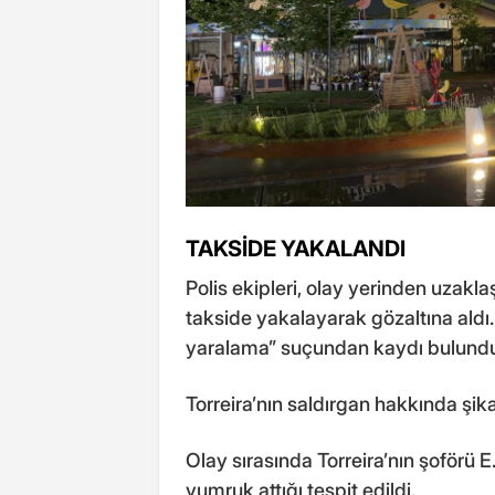
TAKSİDE YAKALANDI
Polis ekipleri, olay yerinden uzakl
takside yakalayarak gözaltına aldı
yaralama” suçundan kaydı bulunduğ
Torreira’nın saldırgan hakkında şik
Olay sırasında Torreira’nın şoförü 
yumruk attığı tespit edildi.