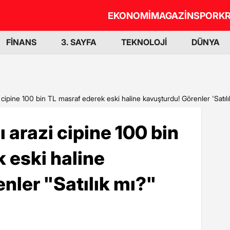
EKONOMİ
MAGAZİN
SPOR
KR
FİNANS
3. SAYFA
TEKNOLOJİ
DÜNYA
i cipine 100 bin TL masraf ederek eski haline kavuşturdu! Görenler 'Satılı
ı arazi cipine 100 bin
 eski haline
nler "Satılık mı?"