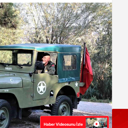
Haber Videosunu İzle