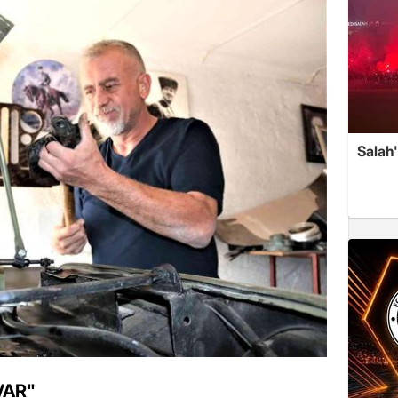
Salah'
VAR"