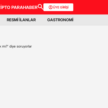
İPTO PARA
HABER
ÜYE GİRİŞİ
RESMİ İLANLAR
GASTRONOMİ
k mı?' diye soruyorlar