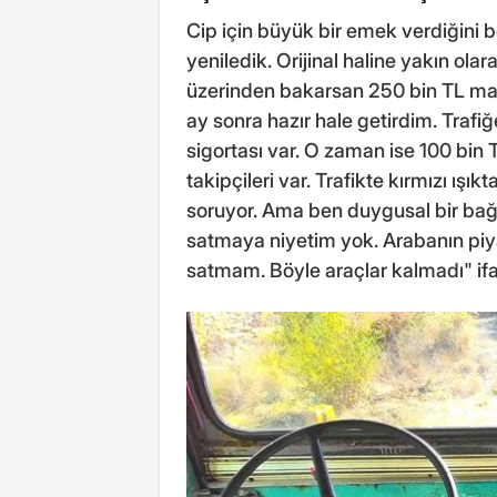
Cip için büyük bir emek verdiğini be
yeniledik. Orijinal haline yakın ol
üzerinden bakarsan 250 bin TL masra
ay sonra hazır hale getirdim. Trafi
sigortası var. O zaman ise 100 bin
takipçileri var. Trafikte kırmızı ışı
soruyor. Ama ben duygusal bir bağ
satmaya niyetim yok. Arabanın piya
satmam. Böyle araçlar kalmadı" ifa