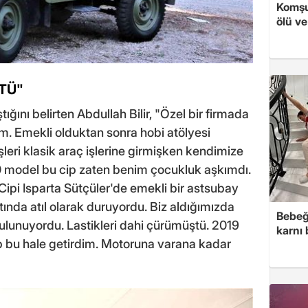
Komşu
ölü ve
TÜ"
ğını belirten Abdullah Bilir, "Özel bir firmada
um. Emekli olduktan sonra hobi atölyesi
şleri klasik araç işlerine girmişken kendimize
950 model bu cip zaten benim çocukluk aşkımdı.
Cipi Isparta Sütçüler'de emekli bir astsubay
ında atıl olarak duruyordu. Biz aldığımızda
Bebeğ
bulunuyordu. Lastikleri dahi çürümüştü. 2019
karnı
ip bu hale getirdim. Motoruna varana kadar