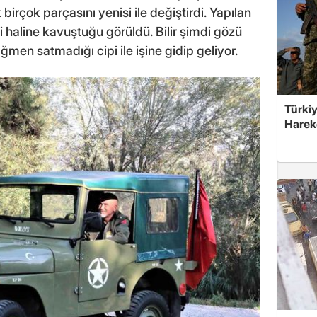
irçok parçasını yenisi ile değiştirdi. Yapılan
i haline kavuştuğu görüldü. Bilir şimdi gözü
ağmen satmadığı cipi ile işine gidip geliyor.
Türkiy
Harek