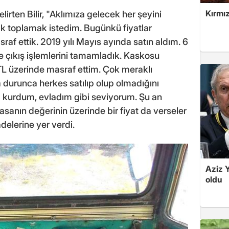
Kırmız
lirten Bilir, "Aklımıza gelecek her şeyini
arak toplamak istedim. Bugünkü fiyatlar
f ettik. 2019 yılı Mayıs ayında satın aldım. 6
ğe çıkış işlemlerini tamamladık. Kaskosu
 TL üzerinde masraf ettim. Çok meraklı
kta durunca herkes satılıp olup olmadığını
 kurdum, evladım gibi seviyorum. Şu an
sanın değerinin üzerinde bir fiyat da verseler
delerine yer verdi.
Aziz Y
oldu