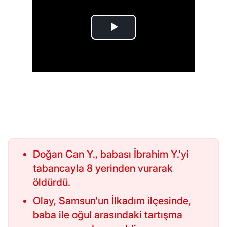
Doğan Can Y., babası İbrahim Y.'yi
tabancayla 8 yerinden vurarak
öldürdü.
Olay, Samsun'un İlkadım ilçesinde,
baba ile oğul arasındaki tartışma