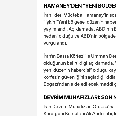
HAMANEY’DEN “YENİ BÖLGES
İran lideri Mücteba Hamaney’in s
ilişkin “Yeni bölgesel düzenin habe
yayımlandı. Açıklamada, ABD'nin B
nedeni olduğu ve ABD’nin bölgedek
vurgulandı.
İran’ın Basra Körfezi ile Umman De
olduğunun belirtildiği açıklamada, “
yeni düzenin habercisi” olduğu kayd
körfezin güvenliğini sağladığı iddi
Boğazı’ndan elde edilecek maddi gel
DEVRİM MUHAFIZLARI: SON 
İran Devrim Muhafızları Ordusu'n
Karargahı Komutanı Ali Abdullahi, 