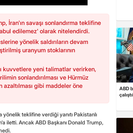
 İran'ın savaşı sonlandırma teklifine
kabul edilemez' olarak nitelendirdi.
islerine yönelik saldırıların devam
ştirilmiş uranyum stoklarının
ı kuvvetlere yeni talimatlar verirken,
erilimin sonlandırılması ve Hürmüz
in azaltılması gibi maddeler öne
ABD b
çalışt
yönelik teklifine verdiği yanıtı Pakistanlı
’a iletti. Ancak ABD Başkanı Donald Trump,
medi.