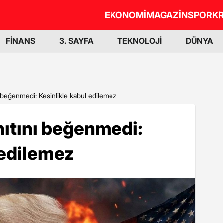
EKONOMİ
MAGAZİN
SPOR
KR
FİNANS
3. SAYFA
TEKNOLOJİ
DÜNYA
ı beğenmedi: Kesinlikle kabul edilemez
nıtını beğenmedi:
 edilemez