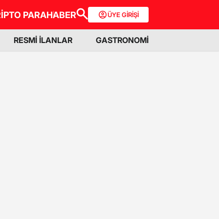
İPTO PARA
HABER
ÜYE GİRİŞİ
RESMİ İLANLAR
GASTRONOMİ