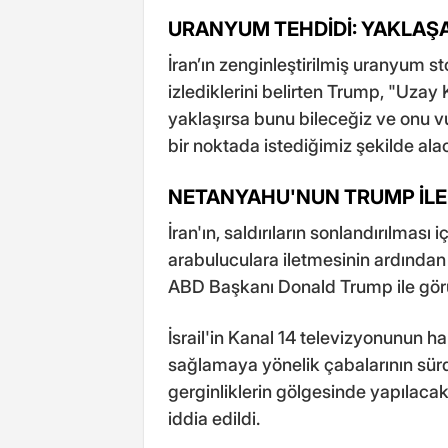
URANYUM TEHDİDİ: YAKLAŞ
İran’ın zenginleştirilmiş uranyum sto
izlediklerini belirten Trump, "Uzay K
yaklaşırsa bunu bileceğiz ve onu v
bir noktada istediğimiz şekilde ala
NETANYAHU'NUN TRUMP İLE 
İran'ın, saldırıların sonlandırılması
arabuluculara iletmesinin ardında
ABD Başkanı Donald Trump ile görüş
İsrail'in Kanal 14 televizyonunun h
sağlamaya yönelik çabalarının sü
gerginliklerin gölgesinde yapılac
iddia edildi.