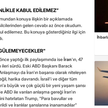
NLİKLE KABUL EDİLEMEZ”
rmundan konuya ilişkin bir açıklamada
silcilerinden gelen cevabı az önce okudum.
l edilemez. Bu konuya gösterdiğiniz ilgi için
İhbarl
dı.
K GÜLEMEYECEKLER"
nce yaptığı ilk paylaşımında ise
İran
'ın, 47
ı ileri sürdü. Eski ABD Başkanı Barack
Anlaşmayı da İran'ın başarısı olarak niteleyen
l, harika davrandı. İsrail'i ve diğer tüm
ran'a büyük ve çok güçlü bir yeni yaşam şansı
e ABD ile varılan anlaşma gereği İran'ın
ini hatırlatan Trump, "Para bavullar ve
ildi ve İranlılar şanslarına inanamadılar"