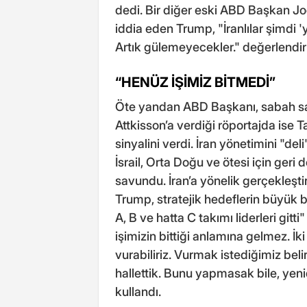
dedi. Bir diğer eski ABD Başkan 
iddia eden Trump, "İranlılar şimdi 
Artık gülemeyecekler." değerlendi
“HENÜZ İŞİMİZ BİTMEDİ”
Öte yandan ABD Başkanı, sabah sa
Attkisson’a verdiği röportajda ise 
sinyalini verdi. İran yönetimini "del
İsrail, Orta Doğu ve ötesi için geri
savundu. İran’a yönelik gerçekleştir
Trump, stratejik hedeflerin büyük bir
A, B ve hatta C takımı liderleri git
işimizin bittiği anlamına gelmez. İ
vurabiliriz. Vurmak istediğimiz bel
hallettik. Bunu yapmasak bile, yenid
kullandı.