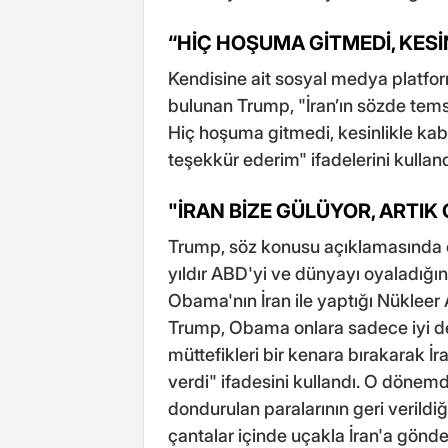
“HİÇ HOŞUMA GİTMEDİ, KESİ
Kendisine ait sosyal medya platfo
bulunan Trump, "İran’ın sözde tem
Hiç hoşuma gitmedi, kesinlikle kabu
teşekkür ederim" ifadelerini kullan
"İRAN BİZE GÜLÜYOR, ARTI
Trump, söz konusu açıklamasında ö
yıldır ABD'yi ve dünyayı oyaladığın
Obama'nın İran ile yaptığı Nükleer 
Trump, Obama onlara sadece iyi deği
müttefikleri bir kenara bırakarak İ
verdi" ifadesini kullandı. O dönemd
dondurulan paralarının geri verildiğ
çantalar içinde uçakla İran'a gönder