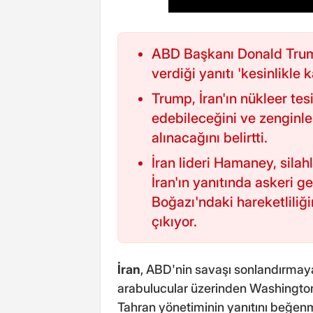
ABD Başkanı Donald Trump,
verdiği yanıtı 'kesinlikle 
Trump, İran'ın nükleer tes
edebileceğini ve zenginle
alınacağını belirtti.
İran lideri Hamaney, silahl
İran'ın yanıtında askeri g
Boğazı'ndaki hareketliliğ
çıkıyor.
İran
, ABD'nin savaşı sonlandırmaya 
arabulucular üzerinden Washington
Tahran yönetiminin yanıtını beğen