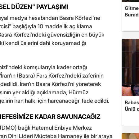
EL DÜZEN” PAYLAŞIMI
Gitme
Burad
osyal medya hesabından Basra Körfezi'ne
rcisi” başlığıyla 10 maddelik açıklama
asra Körfezi’ndeki güvensizliğin en büyük
i kendi üslerini dahi koruyamadığı
nizi’ndeki komşularıyla kader ortağı
İran’ın (Basra) Fars Körfezi’ndeki zaferinin
edildi. İran’ın Basra Körfezi’ni yöneterek
asının yer aldığı açıklamada, Hürmüz
irin İran halkı için harcanacağı ifade edildi.
Babası
Ünlü 
NEFESİMİZE KADAR SAVUNACAĞIZ
a (DMO) bağlı Hatemul Enbiya Merkez
İran Dini Lideri Mücteba Hamaney ile bir araya