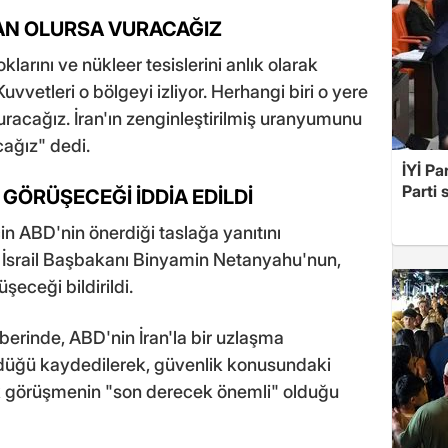
AN OLURSA VURACAĞIZ
klarını ve nükleer tesislerini anlık olarak
uvvetleri o bölgeyi izliyor. Herhangi biri o yere
uracağız. İran'ın zenginleştirilmiş uranyumunu
cağız" dedi.
İYİ Pa
Parti 
GÖRÜŞECEĞİ İDDİA EDİLDİ
 için ABD'nin önerdiği taslağa yanıtını
n İsrail Başbakanı Binyamin Netanyahu'nun,
eceği bildirildi.
aberinde, ABD'nin İran'la bir uzlaşma
rdüğü kaydedilerek, güvenlik konusundaki
ak görüşmenin "son derecek önemli" olduğu