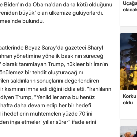
Uçağa 
Joe Biden'ın da Obama'dan daha kötü olduğunu
olaca
'yeniden büyük' olan ülkemize gülüyorlardı.
rmesinde bulundu.
atlerinde Beyaz Saray'da gazeteci Sharyl
Tahran yönetimine yönelik baskının süreceği
i" olarak tanımlayan Trump, nükleer bir İran’ın
 dönülemez bir tehdit oluşturacağını
ilen saldırıların sonuçlarını değerlendiren
 kısmının imha edildiğini iddia etti. "İranlıların
Korku 
ti" diyen Trump, "Yenildiler ama bu henüz
oldu
ki hafta daha devam edip her bir hedefi
irli hedeflerin muhtemelen yüzde 70'ini
en inşa etmeleri yıllar sürer" ifadelerini