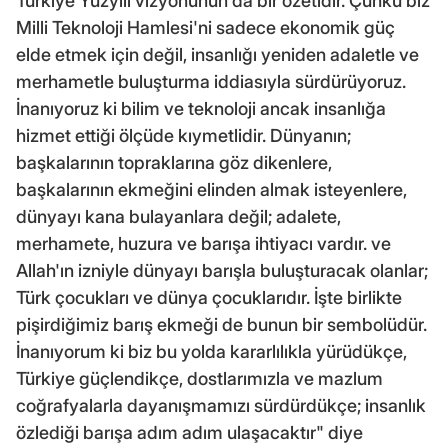
Türkiye Yüzyılı vizyonunun da bir özetidir. Çünkü biz
Milli Teknoloji Hamlesi'ni sadece ekonomik güç
elde etmek için değil, insanlığı yeniden adaletle ve
merhametle buluşturma iddiasıyla sürdürüyoruz.
İnanıyoruz ki bilim ve teknoloji ancak insanlığa
hizmet ettiği ölçüde kıymetlidir. Dünyanın;
başkalarının topraklarına göz dikenlere,
başkalarının ekmeğini elinden almak isteyenlere,
dünyayı kana bulayanlara değil; adalete,
merhamete, huzura ve barışa ihtiyacı vardır. ve
Allah'ın izniyle dünyayı barışla buluşturacak olanlar;
Türk çocukları ve dünya çocuklarıdır. İşte birlikte
pişirdiğimiz barış ekmeği de bunun bir sembolüdür.
İnanıyorum ki biz bu yolda kararlılıkla yürüdükçe,
Türkiye güçlendikçe, dostlarımızla ve mazlum
coğrafyalarla dayanışmamızı sürdürdükçe; insanlık
özlediği barışa adım adım ulaşacaktır" diye