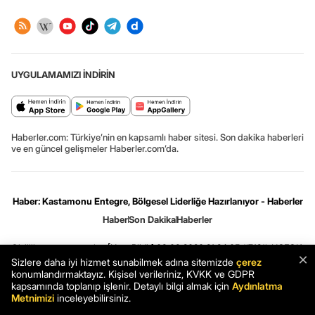
UYGULAMAMIZI İNDİRİN
Haberler.com: Türkiye’nin en kapsamlı haber sitesi. Son dakika haberleri
ve en güncel gelişmeler Haberler.com’da.
Haber: Kastamonu Entegre, Bölgesel Liderliğe Hazırlanıyor - Haberler
Haber
Son Dakika
Haberler
Gizlilik ve çerez ayarları
[Hata Bildir]
08.08.2026 21:24:05 #7.12# .HCFOK.
×
Sizlere daha iyi hizmet sunabilmek adına sitemizde
çerez
konumlandırmaktayız. Kişisel verileriniz, KVKK ve GDPR
kapsamında toplanıp işlenir. Detaylı bilgi almak için
Aydınlatma
Metnimizi
inceleyebilirsiniz.