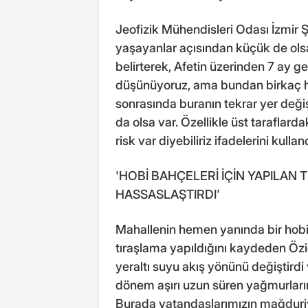
Jeofizik Mühendisleri Odası İzmir
yaşayanlar açısından küçük de ols
belirterek, Afetin üzerinden 7 ay ge
düşünüyoruz, ama bundan birkaç ha
sonrasında buranın tekrar yer deği
da olsa var. Özellikle üst taraflard
risk var diyebiliriz ifadelerini kulland
'HOBİ BAHÇELERİ İÇİN YAPILAN
HASSASLAŞTIRDI'
Mahallenin hemen yanında bir hob
tıraşlama yapıldığını kaydeden Öziç
yeraltı suyu akış yönünü değiştirdi
dönem aşırı uzun süren yağmurların
Burada vatandaşlarımızın mağduriy