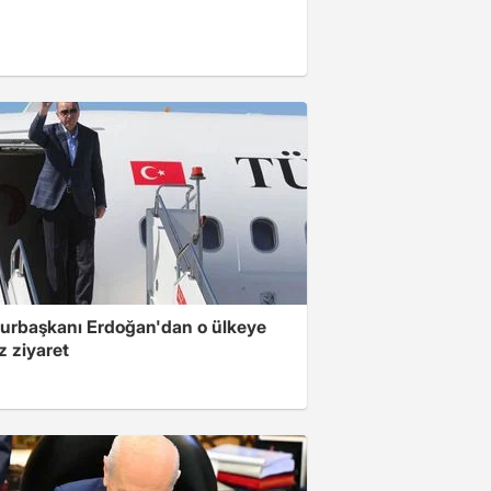
rbaşkanı Erdoğan'dan o ülkeye
z ziyaret