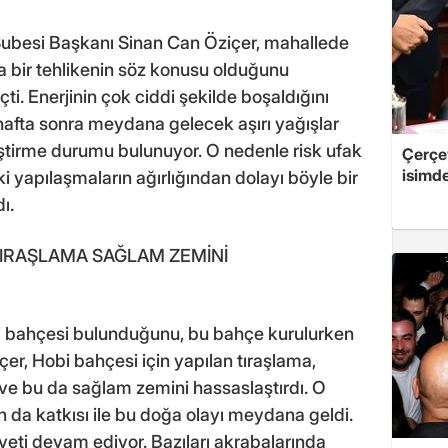
 Şubesi Başkanı Sinan Can Öziçer, mahallede
a bir tehlikenin söz konusu olduğunu
çti. Enerjinin çok ciddi şekilde boşaldığını
fta sonra meydana gelecek aşırı yağışlar
ştirme durumu bulunuyor. O nedenle risk ufak
Çerçe
isimd
aki yapılaşmaların ağırlığından dolayı böyle bir
ı.
 TIRAŞLAMA SAĞLAM ZEMİNİ
i bahçesi bulunduğunu, bu bahçe kurulurken
er, Hobi bahçesi için yapılan tıraşlama,
 ve bu da sağlam zemini hassaslaştırdı. O
 da katkısı ile bu doğa olayı meydana geldi.
eti devam ediyor. Bazıları akrabalarında