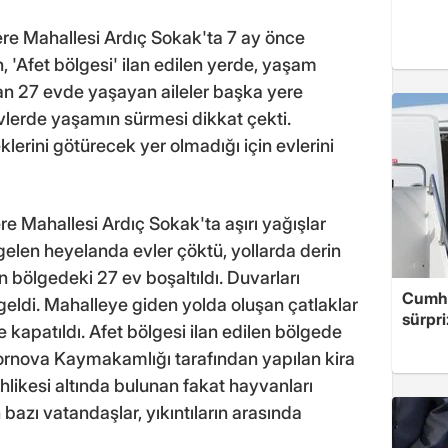
idere Mahallesi Ardıç Sokak'ta 7 ay önce
'Afet bölgesi' ilan edilen yerde, yaşam
n 27 evde yaşayan aileler başka yere
 evlerde yaşamın sürmesi dikkat çekti.
lerini götürecek yer olmadığı için evlerini
re Mahallesi Ardıç Sokak'ta aşırı yağışlar
len heyelanda evler çöktü, yollarda derin
n bölgedeki 27 ev boşaltıldı. Duvarları
Cumhu
geldi. Mahalleye giden yolda oluşan çatlaklar
sürpri
le kapatıldı. Afet bölgesi ilan edilen bölgede
Bornova Kaymakamlığı tarafından yapılan kira
ehlikesi altında bulunan fakat hayvanları
azı vatandaşlar, yıkıntıların arasında