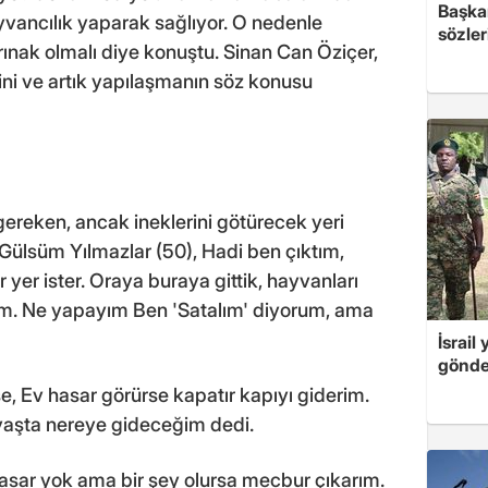
Başkan
yvancılık yaparak sağlıyor. O nedenle
sözler
rınak olmalı diye konuştu. Sinan Can Öziçer,
ğini ve artık yapılaşmanın söz konusu
 gereken, ancak ineklerini götürecek yeri
ülsüm Yılmazlar (50), Hadi ben çıktım,
yer ister. Oraya buraya gittik, hayvanları
dım. Ne yapayım Ben 'Satalım' diyorum, ama
İsrail
gönde
e, Ev hasar görürse kapatır kapıyı giderim.
 yaşta nereye gideceğim dedi.
asar yok ama bir şey olursa mecbur çıkarım.