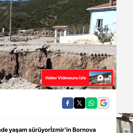
Haber Videosunu İzle
inde yaşam sürüyorİzmir'in Bornova