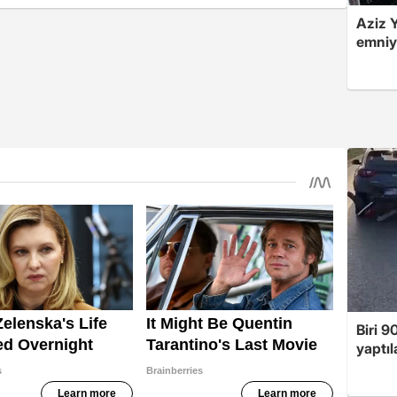
Aziz Y
emniye
Biri 9
yaptıl