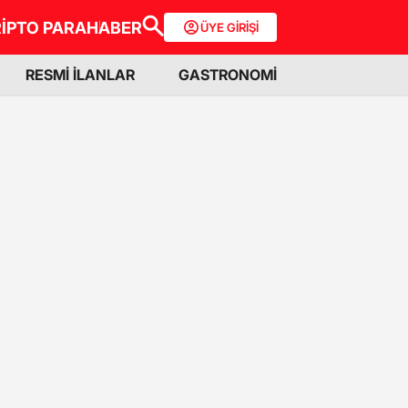
İPTO PARA
HABER
ÜYE GİRİŞİ
RESMİ İLANLAR
GASTRONOMİ