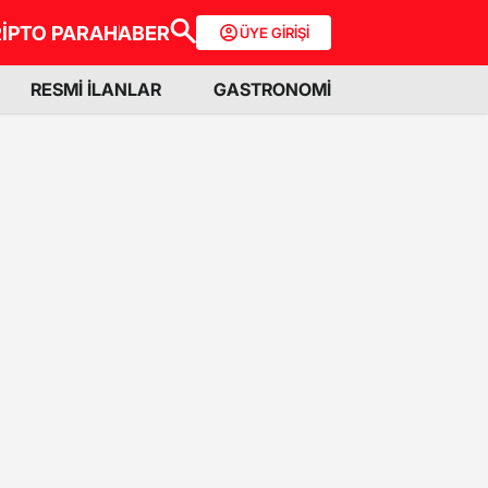
İPTO PARA
HABER
ÜYE GİRİŞİ
RESMİ İLANLAR
GASTRONOMİ