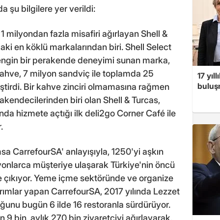
 şu bilgilere yer verildi:
1 milyondan fazla misafiri ağırlayan Shell &
aki en köklü markalarından biri. Shell Select
 zengin bir perakende deneyimi sunan marka,
kahve, 7 milyon sandviç ile toplamda 25
17 yıl
buluşm
eştirdi. Bir kahve zinciri olmamasına rağmen
kendecilerinden biri olan Shell & Turcas,
da hizmete açtığı ilk deli2go Corner Café ile
.
msa CarrefourSA' anlayışıyla, 1250'yi aşkın
yonlarca müşteriye ulaşarak Türkiye'nin öncü
e çıkıyor. Yeme içme sektöründe ve organize
rımlar yapan CarrefourSA, 2017 yılında Lezzet
uğunu bugün 6 ilde 16 restoranla sürdürüyor.
 9 bin, aylık 270 bin ziyaretçiyi ağırlayarak,