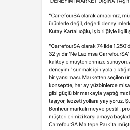
'DENEYİMİ MARKET DIŞINA TAŞI
"CarrefourSA olarak amacımız, müşte
ürünlerle değil, değerli deneyiml
Kutay Kartallıoğlu, iş birliğiyle ilgili
"CarrefourSA olarak 74 ilde 1.250'
32 yıldır 'Ne Lazımsa CarrefourSA'
kaliteyle müşterilerimize sunuyoruz
deneyimi' sunmak için yola çıktığı
bir yansıması. Marketten seçilen ür
konseptte, her ay yüzbinlerce misafi
gibi güçlü bir markayla yaptığımız i
taşıyor, lezzeti yollara yayıyoruz.
Bonheur markalı meyve pestili, protei
müşterilerimizi karşılamaya başladı
CarrefourSA Maltepe Park'ta müşte