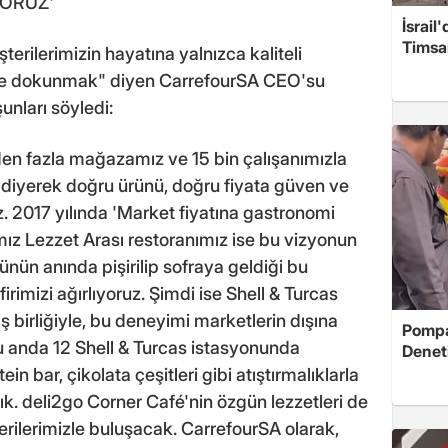
YORUZ'
İsrail
Timsah
rilerimizin hayatına yalnızca kaliteli
erle dokunmak" diyen CarrefourSA CEO'su
 şunları söyledi:
den fazla mağazamız ve 15 bin çalışanımızla
 diyerek doğru ürünü, doğru fiyata güven ve
. 2017 yılında 'Market fiyatına gastronomi
mız Lezzet Arası restoranımız ise bu vizyonun
ünün anında pişirilip sofraya geldiği bu
rimizi ağırlıyoruz. Şimdi ise Shell & Turcas
ş birliğiyle, bu deneyimi marketlerin dışına
Pompad
 Şu anda 12 Shell & Turcas istasyonunda
Denet
n bar, çikolata çeşitleri gibi atıştırmalıklarla
k. deli2go Corner Café'nin özgün lezzetleri de
rilerimizle buluşacak. CarrefourSA olarak,