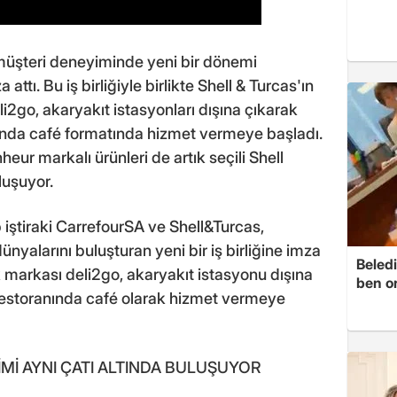
şteri deneyiminde yeni bir dönemi
attı. Bu iş birliğiyle birlikte Shell & Turcas'ın
2go, akaryakıt istasyonları dışına çıkarak
ında café formatında hizmet vermeye başladı.
r markalı ürünleri de artık seçili Shell
luşuyor.
iştiraki CarrefourSA ve Shell&Turcas,
nyalarını buluşturan yeni bir iş birliğine imza
Beledi
ek markası deli2go, akaryakıt istasyonu dışına
ben o
restoranında café olarak hizmet vermeye
Mİ AYNI ÇATI ALTINDA BULUŞUYOR