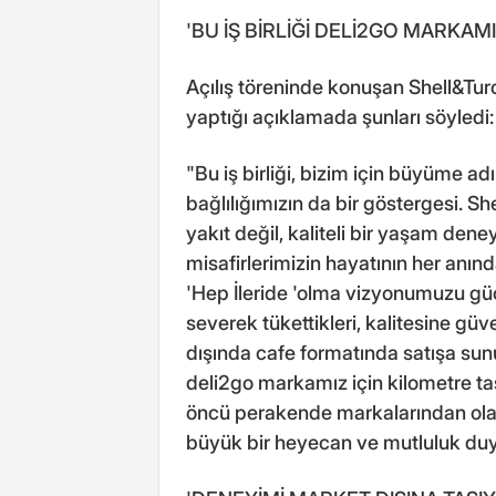
'BU İŞ BİRLİĞİ DELİ2GO MARKAM
Açılış töreninde konuşan Shell&Turca
yaptığı açıklamada şunları söyledi:
"Bu iş birliği, bizim için büyüme ad
bağlılığımızın da bir göstergesi. S
yakıt değil, kaliteli bir yaşam de
misafirlerimizin hayatının her anınd
'Hep İleride 'olma vizyonumuzu güç
severek tükettikleri, kalitesine güve
dışında cafe formatında satışa sunuy
deli2go markamız için kilometre ta
öncü perakende markalarından ola
büyük bir heyecan ve mutluluk du