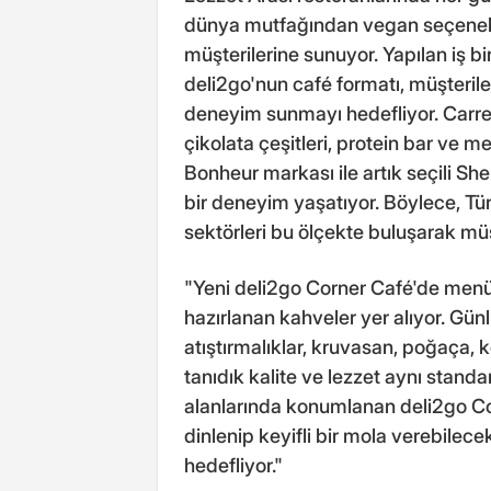
dünya mutfağından vegan seçenekl
müşterilerine sunuyor. Yapılan iş bi
deli2go'nun café formatı, müşterile
deneyim sunmayı hedefliyor. Carre
çikolata çeşitleri, protein bar ve m
Bonheur markası ile artık seçili Shel
bir deneyim yaşatıyor. Böylece, Tü
sektörleri bu ölçekte buluşarak mü
"Yeni deli2go Corner Café'de men
hazırlanan kahveler yer alıyor. Günl
atıştırmalıklar, kruvasan, poğaça, 
tanıdık kalite ve lezzet aynı standa
alanlarında konumlanan deli2go Cor
dinlenip keyifli bir mola verebilec
hedefliyor."