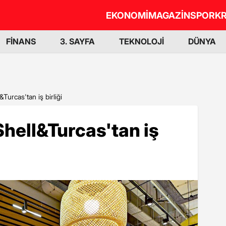
EKONOMİ
MAGAZİN
SPOR
KR
FİNANS
3. SAYFA
TEKNOLOJİ
DÜNYA
Turcas'tan iş birliği
hell&Turcas'tan iş