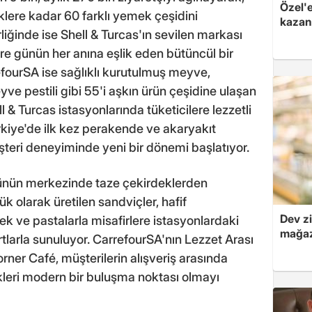
Özel'
ere kadar 60 farklı yemek çeşidini
kazand
rliğinde ise Shell & Turcas'ın sevilen markası
re günün her anına eşlik eden bütüncül bir
fourSA ise sağlıklı kurutulmuş meyve,
eyve pestili gibi 55'i aşkın ürün çeşidine ulaşan
l & Turcas istasyonlarında tüketicilere lezzetli
rkiye'de ilk kez perakende ve akaryakıt
şteri deneyiminde yeni bir dönemi başlatıyor.
ünün merkezinde taze çekirdeklerden
ük olarak üretilen sandviçler, hafif
Dev zi
kek ve pastalarla misafirlere istasyonlardaki
mağaz
rtlarla sunuluyor. CarrefourSA'nın Lezzet Arası
ner Café, müşterilerin alışveriş arasında
ekleri modern bir buluşma noktası olmayı