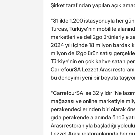
Şirket tarafından yapılan açıklamada
"81 ilde 1.200 istasyonuyla her gün 
Turcas, Türkiye'nin mobilite alanınd
marketleri ve deli2go ürünleriyle
2024 yılı içinde 18 milyon bardak 
milyon deli2go ürün satışı gerçekl
Türkiye'nin en çok kahve satan pera
CarrefourSA Lezzet Arası restoranın
bu deneyimi yeni bir boyuta taşıyor
"CarrefourSA ise 32 yıldır 'Ne lazı
mağazası ve online marketiyle mil
perakendecilerinden biri olarak ön
gıda perakende alanında öncü yatı
Arası restoranıyla başladığı yolcul
Lezzet Arası restoranlarında her gün