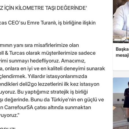
IZ İÇİN KİLOMETRE TAŞI DEĞERİNDE'
s CEO'su Emre Turanlı, iş birliğine ilişkin
ımının yanı sıra misafirlerimize olan
Başkan
hell & Turcas olarak müşterilerimize sadece
mesajl
neyimi sunmayı hedefliyoruz. Amacımız,
a, onlara en iyi ve en kaliteli deneyimi sunarak
lendirmek. Yıllardır istasyonlarımızda
ndikleri deli2go lezzetlerini ilk kez istasyon
oruz. Bu yaptığımız stratejik iş birliği
şı değerinde. Bunu da Türkiye'nin en güçlü ve
n CarrefourSA çatısı altında sunmaktan
yuyoruz."