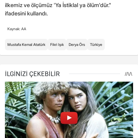
ilkemiz ve ölçümüz 'Ya İstiklal ya ölüm'dür."
ifadesini kullandı.
Kaynak: AA
Mustafa Kemal Atatürk
Fikri Işık
Derya Örs
Türkiye