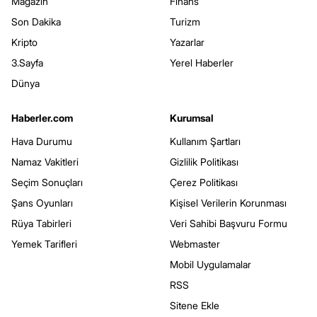
Magazin
Finans
Son Dakika
Turizm
Kripto
Yazarlar
3.Sayfa
Yerel Haberler
Dünya
Haberler.com
Kurumsal
Hava Durumu
Kullanım Şartları
Namaz Vakitleri
Gizlilik Politikası
Seçim Sonuçları
Çerez Politikası
Şans Oyunları
Kişisel Verilerin Korunması
Rüya Tabirleri
Veri Sahibi Başvuru Formu
Yemek Tarifleri
Webmaster
Mobil Uygulamalar
RSS
Sitene Ekle