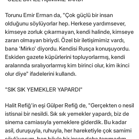
Torunu Emir Erman da, "Çok güçlü bir insan
olduğunu söylüyorlar hep. Herkese yardımsever,
kimseye zorluk çıkarmayan, kendi halinde, kimseye
zararı olmayan biriydi. Özel bir iletişimimiz vardı,
bana 'Mirko' diyordu. Kendisi Rusça konuşuyordu.
Eskiden gazete küpürlerini topluyorlarmış, kendi
aralarında sıralıyorlarmış kim birinci olur, kim ikinci
olur diye" ifadelerini kullandı.
"SIK SIK YEMEKLER YAPARDI"
Halit Refiğ'in eşi Gülper Refiğ de, "Gerçekten o nesil
istisnai bir nesildi. Sık sık yemekler yapardı, biz de
sinema camiasıyla yemeklere giderdik. Bu kadar
asil, duruşuyla, ruhuyla, her hareketiyle çok samimi
söylüyorum, ben böyle bir insan daha tanımadım.