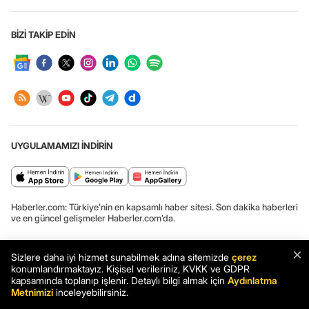
BİZİ TAKİP EDİN
UYGULAMAMIZI İNDİRİN
Haberler.com: Türkiye’nin en kapsamlı haber sitesi. Son dakika haberleri
ve en güncel gelişmeler Haberler.com’da.
×
Sizlere daha iyi hizmet sunabilmek adına sitemizde
çerez
konumlandırmaktayız. Kişisel verileriniz, KVKK ve GDPR
Haber: Türkiye'nin ilk güzellik kraliçesi Gelengül Melek Erman hayatını
kapsamında toplanıp işlenir. Detaylı bilgi almak için
Aydınlatma
kaybetti - Haberler
Metnimizi
inceleyebilirsiniz.
Haber
Son Dakika
Haberler