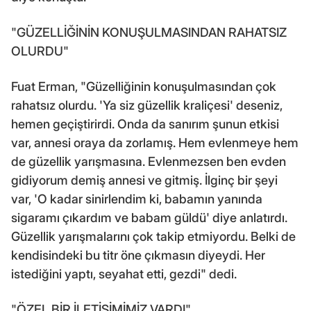
"GÜZELLİĞİNİN KONUŞULMASINDAN RAHATSIZ
OLURDU"
Fuat Erman, "Güzelliğinin konuşulmasından çok
rahatsız olurdu. 'Ya siz güzellik kraliçesi' deseniz,
hemen geçiştirirdi. Onda da sanırım şunun etkisi
var, annesi oraya da zorlamış. Hem evlenmeye hem
de güzellik yarışmasına. Evlenmezsen ben evden
gidiyorum demiş annesi ve gitmiş. İlginç bir şeyi
var, 'O kadar sinirlendim ki, babamın yanında
sigaramı çıkardım ve babam güldü' diye anlatırdı.
Güzellik yarışmalarını çok takip etmiyordu. Belki de
kendisindeki bu titr öne çıkmasın diyeydi. Her
istediğini yaptı, seyahat etti, gezdi" dedi.
"ÖZEL BİR İLETİŞİMİMİZ VARDI"