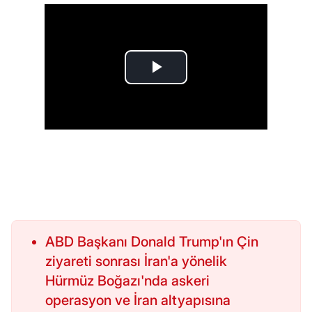
ABD Başkanı Donald Trump'ın Çin
ziyareti sonrası İran'a yönelik
Hürmüz Boğazı'nda askeri
operasyon ve İran altyapısına