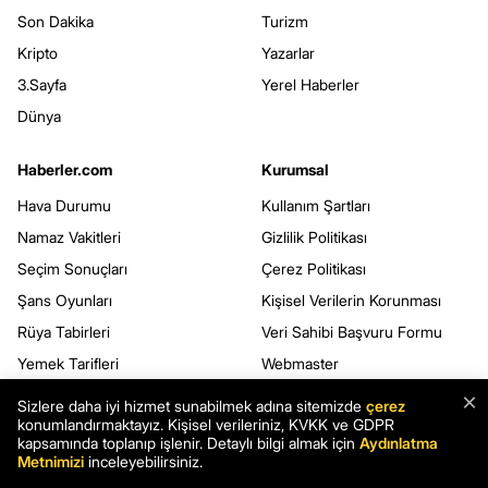
Son Dakika
Turizm
Kripto
Yazarlar
3.Sayfa
Yerel Haberler
Dünya
Haberler.com
Kurumsal
Hava Durumu
Kullanım Şartları
Namaz Vakitleri
Gizlilik Politikası
Seçim Sonuçları
Çerez Politikası
Şans Oyunları
Kişisel Verilerin Korunması
Rüya Tabirleri
Veri Sahibi Başvuru Formu
Yemek Tarifleri
Webmaster
Mobil Uygulamalar
×
Sizlere daha iyi hizmet sunabilmek adına sitemizde
çerez
konumlandırmaktayız. Kişisel verileriniz, KVKK ve GDPR
RSS
kapsamında toplanıp işlenir. Detaylı bilgi almak için
Aydınlatma
Sitene Ekle
Metnimizi
inceleyebilirsiniz.